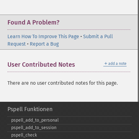
Found A Problem?
Learn How To Improve This Page
•
Submit a Pull
Request
•
Report a Bug
＋
User Contributed Notes
add a note
There are no user contributed notes for this page.
Pspell Funktionen
pspell_​add_​to_​personal
pspell_​add_​to_​session
pspell_​check