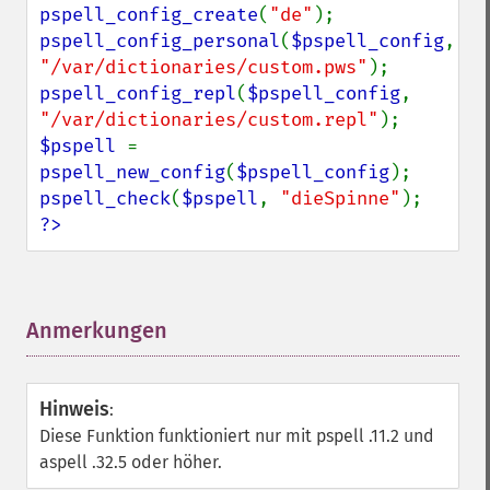
pspell_config_create
(
"de"
pspell_config_personal
(
$pspell_config
, 
"/var/dictionaries/custom.pws"
pspell_config_repl
(
$pspell_config
, 
"/var/dictionaries/custom.repl"
$pspell 
= 
pspell_new_config
(
$pspell_config
pspell_check
(
$pspell
, 
"dieSpinne"
?>
Anmerkungen
¶
Hinweis
:
Diese Funktion funktioniert nur mit pspell .11.2 und
aspell .32.5 oder höher.