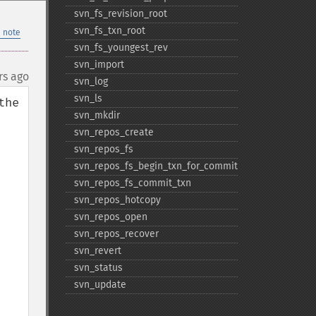
svn_​fs_​revision_​root
svn_​fs_​txn_​root
 note
svn_​fs_​youngest_​rev
svn_​import
rs ago
svn_​log
svn_​ls
he 
svn_​mkdir
svn_​repos_​create
svn_​repos_​fs
svn_​repos_​fs_​begin_​txn_​for_​commit
svn_​repos_​fs_​commit_​txn
svn_​repos_​hotcopy
svn_​repos_​open
svn_​repos_​recover
svn_​revert
svn_​status
svn_​update