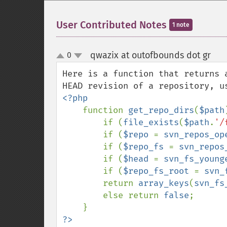
User Contributed Notes
1 note
qwazix at outofbounds dot gr
0
¶
up
down
Here is a function that returns 
<?php

function 
get_repo_dirs
(
$path
        if (
file_exists
(
$path
.
'/
        if (
$repo 
= 
svn_repos_op
        if (
$repo_fs 
= 
svn_repos
        if (
$head 
= 
svn_fs_young
        if (
$repo_fs_root 
= 
svn_
        return 
array_keys
(
svn_fs
        else return 
false
;
