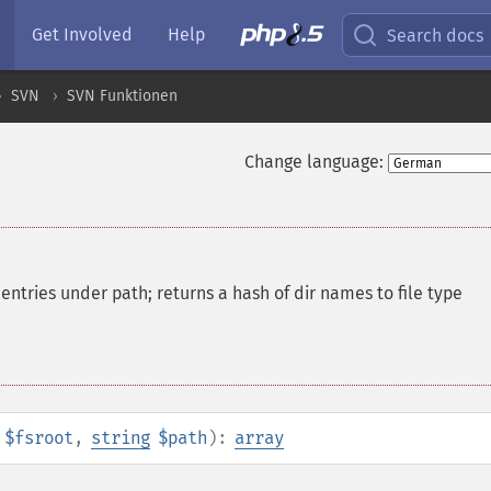
Get Involved
Help
Search docs
SVN
SVN Funktionen
Change language:
ntries under path; returns a hash of dir names to file type
$fsroot
,
string
$path
):
array