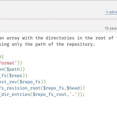
＋
add a
15 yea
an array with the directories in the root of t
){

format'
))

en
(
$path
))

_fs
(
$repo
))

est_rev
(
$repo_fs
))

fs_revision_root
(
$repo_fs
,
$head
))

_dir_entries
(
$repo_fs_root
,
'.'
));
