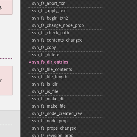
svn_​fs_​abort_​txn
g.
svn_​fs_​apply_​text
svn_​fs_​begin_​txn2
svn_​fs_​change_​node_​prop
svn_​fs_​check_​path
svn_​fs_​contents_​changed
svn_​fs_​copy
svn_​fs_​delete
svn_​fs_​dir_​entries
svn_​fs_​file_​contents
svn_​fs_​file_​length
r
svn_​fs_​is_​dir
svn_​fs_​is_​file
svn_​fs_​make_​dir
svn_​fs_​make_​file
svn_​fs_​node_​created_​rev
svn_​fs_​node_​prop
svn_​fs_​props_​changed
svn_​fs_​revision_​prop