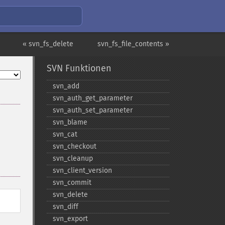
« svn_fs_delete
svn_fs_file_contents »
SVN Funktionen
svn_​add
svn_​auth_​get_​parameter
svn_​auth_​set_​parameter
svn_​blame
svn_​cat
svn_​checkout
svn_​cleanup
svn_​client_​version
svn_​commit
svn_​delete
svn_​diff
svn_​export