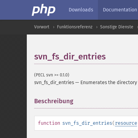
Downloads
Documentation
Vorwort
Funktionsreferenz
Sonstige Dienste
svn_fs_dir_entries
(PECL svn >= 0.1.0)
svn_fs_dir_entries
—
Enumerates the directory e
Beschreibung
¶
function
svn_fs_dir_entries
(
resource