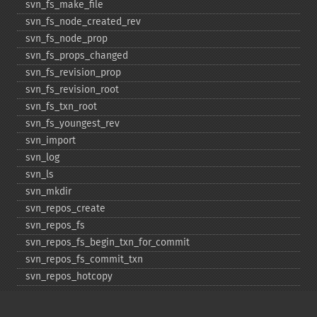
svn_​fs_​make_​file
svn_​fs_​node_​created_​rev
svn_​fs_​node_​prop
svn_​fs_​props_​changed
svn_​fs_​revision_​prop
svn_​fs_​revision_​root
svn_​fs_​txn_​root
svn_​fs_​youngest_​rev
svn_​import
svn_​log
svn_​ls
svn_​mkdir
svn_​repos_​create
svn_​repos_​fs
svn_​repos_​fs_​begin_​txn_​for_​commit
svn_​repos_​fs_​commit_​txn
svn_​repos_​hotcopy
svn_​repos_​open
svn_​repos_​recover