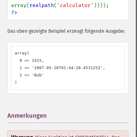
array(
realpath
(
'calculator'
?>
Das oben gezeigte Beispiel erzeugt folgende Ausgabe:
array(

  0 => 1415,

  1 => '2007-05-26T01:44:28.453125Z',

  2 => 'Bob'

)
Anmerkungen
¶