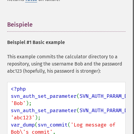
Beispiele
¶
Beispiel #1 Basic example
This example commits the calculator directory to a
repository, using the username Bob and the password
abc123 (hopefully, his password is stronger):
<?php

svn_auth_set_parameter
(
SVN_AUTH_PARAM_DEF
'Bob'
svn_auth_set_parameter
(
SVN_AUTH_PARAM_DEF
'abc123'
var_dump
(
svn_commit
(
'Log message of 
Bob\'s commit'
, 