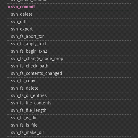
svn_​commit
svn_​delete
svn_​diff
svn_​export
svn_​fs_​abort_​txn
svn_​fs_​apply_​text
svn_​fs_​begin_​txn2
svn_​fs_​change_​node_​prop
svn_​fs_​check_​path
svn_​fs_​contents_​changed
svn_​fs_​copy
svn_​fs_​delete
svn_​fs_​dir_​entries
svn_​fs_​file_​contents
svn_​fs_​file_​length
svn_​fs_​is_​dir
svn_​fs_​is_​file
svn_​fs_​make_​dir