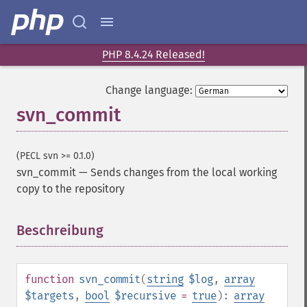
PHP 8.4.24 Released!
Change language:
svn_commit
(PECL svn >= 0.1.0)
svn_commit
—
Sends changes from the local working
copy to the repository
Beschreibung
¶
function
svn_commit
(
string
$log
,
array
$targets
,
bool
$recursive
=
true
):
array