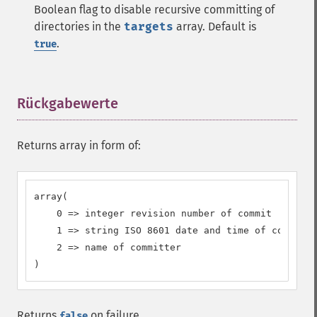
Boolean flag to disable recursive committing of
directories in the
targets
array. Default is
.
true
Rückgabewerte
¶
Returns array in form of:
array(

    0 => integer revision number of commit

    1 => string ISO 8601 date and time of commit

    2 => name of committer

)
Returns
on failure.
false