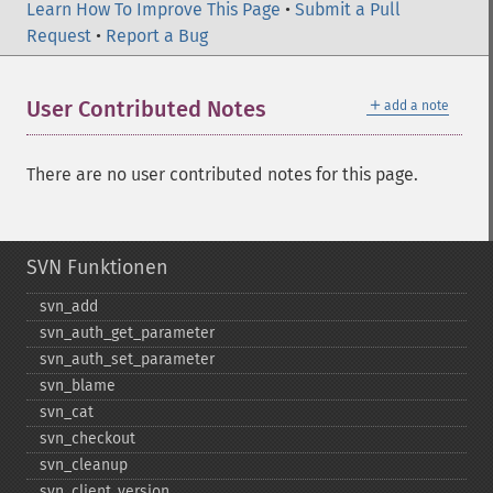
Learn How To Improve This Page
•
Submit a Pull
Request
•
Report a Bug
＋
User Contributed Notes
add a note
There are no user contributed notes for this page.
SVN Funktionen
svn_​add
svn_​auth_​get_​parameter
svn_​auth_​set_​parameter
svn_​blame
svn_​cat
svn_​checkout
svn_​cleanup
svn_​client_​version