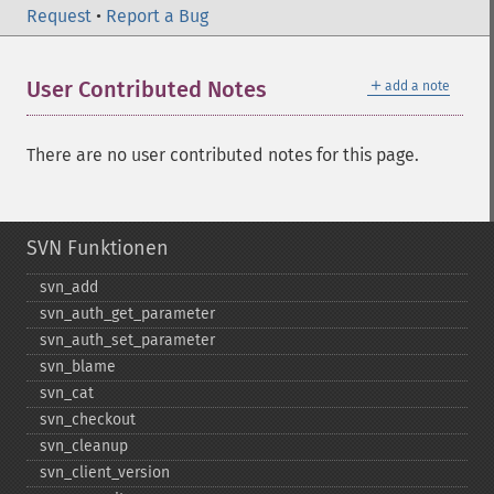
Request
•
Report a Bug
＋
User Contributed Notes
add a note
There are no user contributed notes for this page.
SVN Funktionen
svn_​add
svn_​auth_​get_​parameter
svn_​auth_​set_​parameter
svn_​blame
svn_​cat
svn_​checkout
svn_​cleanup
svn_​client_​version