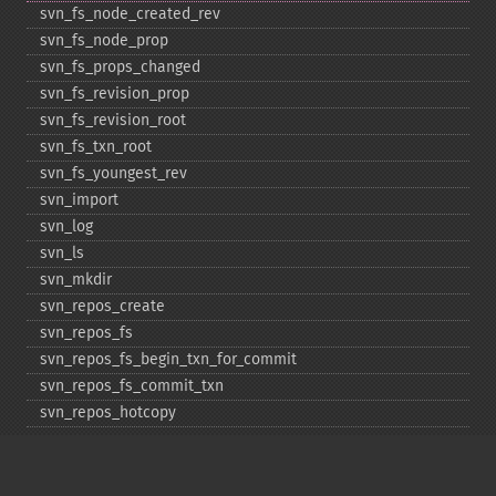
svn_​fs_​node_​created_​rev
svn_​fs_​node_​prop
svn_​fs_​props_​changed
svn_​fs_​revision_​prop
svn_​fs_​revision_​root
svn_​fs_​txn_​root
svn_​fs_​youngest_​rev
svn_​import
svn_​log
svn_​ls
svn_​mkdir
svn_​repos_​create
svn_​repos_​fs
svn_​repos_​fs_​begin_​txn_​for_​commit
svn_​repos_​fs_​commit_​txn
svn_​repos_​hotcopy
svn_​repos_​open
svn_​repos_​recover
svn_​revert