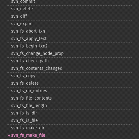
svn_​commit
svn_​delete
svn_​diff
svn_​export
svn_​fs_​abort_​txn
svn_​fs_​apply_​text
svn_​fs_​begin_​txn2
svn_​fs_​change_​node_​prop
svn_​fs_​check_​path
svn_​fs_​contents_​changed
svn_​fs_​copy
svn_​fs_​delete
svn_​fs_​dir_​entries
svn_​fs_​file_​contents
svn_​fs_​file_​length
svn_​fs_​is_​dir
svn_​fs_​is_​file
svn_​fs_​make_​dir
svn_​fs_​make_​file