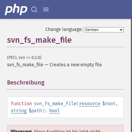
Change language:
svn_fs_make_file
(PECL svn >= 0.2.0)
svn_fs_make_file
—
Creates a new empty file
Beschreibung
¶
function
svn_fs_make_file
(
resource
$root
,
string
$path
):
bool
Diese Funktion ist bis jetzt nicht