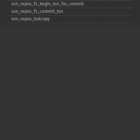
svn_​repos_​fs_​begin_​txn_​for_​commit
svn_​repos_​fs_​commit_​txn
svn_​repos_​hotcopy
svn_​repos_​open
svn_​repos_​recover
svn_​revert
svn_​status
svn_​update
Copyright © 2001-2026 The PHP Documentation
Group
My PHP.net
Contact
Other PHP.net sites
Privacy policy