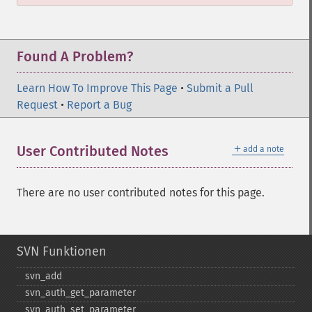
Found A Problem?
Learn How To Improve This Page
•
Submit a Pull
Request
•
Report a Bug
＋
User Contributed Notes
add a note
There are no user contributed notes for this page.
SVN Funktionen
svn_​add
svn_​auth_​get_​parameter
svn_​auth_​set_​parameter