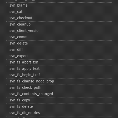
svn_​blame
svn_​cat
svn_​checkout
svn_​cleanup
svn_​client_​version
svn_​commit
svn_​delete
svn_​diff
svn_​export
svn_​fs_​abort_​txn
svn_​fs_​apply_​text
svn_​fs_​begin_​txn2
svn_​fs_​change_​node_​prop
svn_​fs_​check_​path
svn_​fs_​contents_​changed
svn_​fs_​copy
svn_​fs_​delete
svn_​fs_​dir_​entries