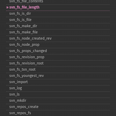
svn_​fs_​file_​contents
svn_​fs_​file_​length
svn_​fs_​is_​dir
svn_​fs_​is_​file
svn_​fs_​make_​dir
svn_​fs_​make_​file
svn_​fs_​node_​created_​rev
svn_​fs_​node_​prop
svn_​fs_​props_​changed
svn_​fs_​revision_​prop
svn_​fs_​revision_​root
svn_​fs_​txn_​root
svn_​fs_​youngest_​rev
svn_​import
svn_​log
svn_​ls
svn_​mkdir
svn_​repos_​create
svn_​repos_​fs