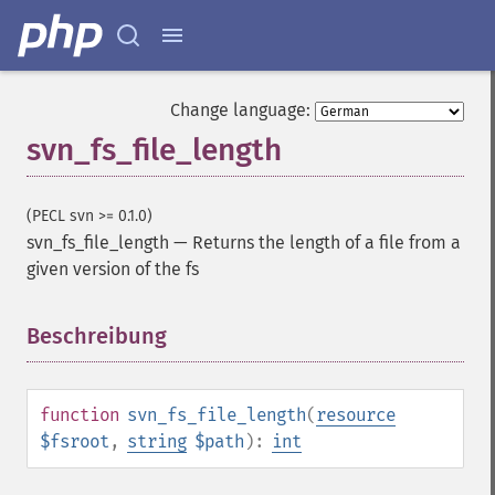
Change language:
svn_fs_file_length
(PECL svn >= 0.1.0)
svn_fs_file_length
—
Returns the length of a file from a
given version of the fs
Beschreibung
¶
function
svn_fs_file_length
(
resource
$fsroot
,
string
$path
):
int