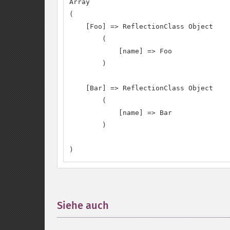
Array

(

    [Foo] => ReflectionClass Object

        (

            [name] => Foo

        )

    [Bar] => ReflectionClass Object

        (

            [name] => Bar

        )

)
Siehe auch
¶