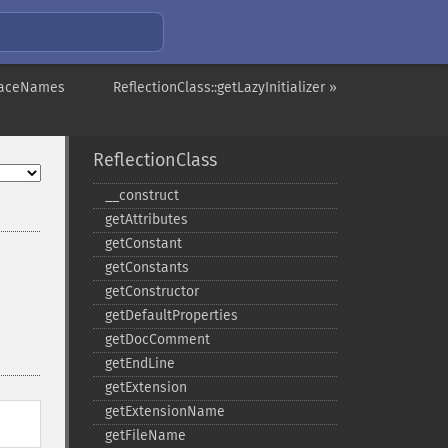
rfaceNames
ReflectionClass::getLazyInitializer »
ReflectionClass
_​_​construct
getAttributes
getConstant
getConstants
getConstructor
getDefaultProperties
getDocComment
getEndLine
getExtension
getExtensionName
getFileName