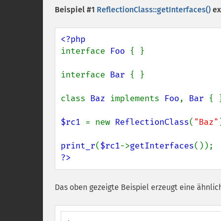
Beispiel #1
ReflectionClass::getInterfaces()
ex
interface 
Foo 
{ }

interface 
Bar 
{ }

class 
Baz 
implements 
Foo
, 
Bar 
{ }
$rc1 
= new 
ReflectionClass
(
"Baz"
print_r
(
$rc1
->
getInterfaces
?>
Das oben gezeigte Beispiel erzeugt eine ähnlic