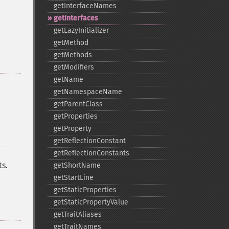
getInterfaceNames
getInterfaces
getLazyInitializer
getMethod
getMethods
getModifiers
getName
getNamespaceName
getParentClass
getProperties
getProperty
getReflectionConstant
getReflectionConstants
s.
getShortName
getStartLine
getStaticProperties
getStaticPropertyValue
getTraitAliases
getTraitNames