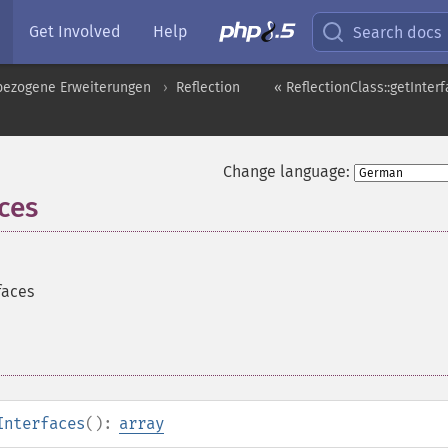
Get Involved
Help
Search docs
pbezogene Erweiterungen
Reflection
« ReflectionClass::getInte
Change language:
aces
faces
Interfaces
():
array