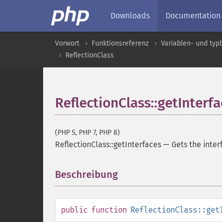
Downloads
Documentation
Vorwort
Funktionsreferenz
Variablen- und ty
ReflectionClass
ReflectionClass::getInterf
(PHP 5, PHP 7, PHP 8)
ReflectionClass::getInterfaces
—
Gets the inter
Beschreibung
¶
public
function
ReflectionClass::get