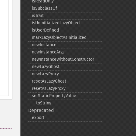
isReadOnly
isSubclassOf
isTrait
isUninitializedLazyObject
isUserDefined
markLazyObjectAsInitialized
newInstance
newInstanceArgs
newInstanceWithoutConstructor
newLazyGhost
newLazyProxy
resetAsLazyGhost
resetAsLazyProxy
setStaticPropertyValue
_​_​toString
Deprecated
export