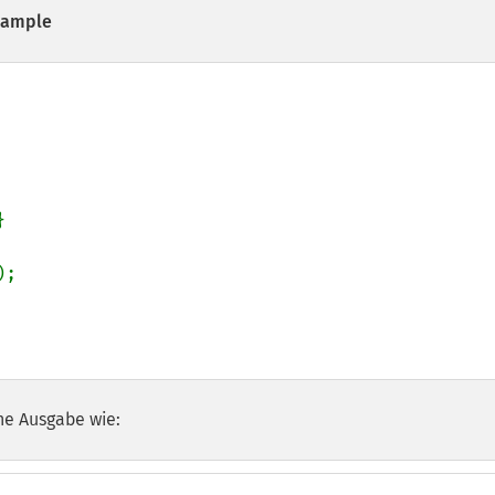
ample


);

he Ausgabe wie: