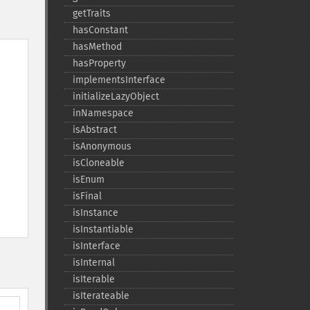
getTraits
hasConstant
hasMethod
hasProperty
implementsInterface
initializeLazyObject
inNamespace
isAbstract
isAnonymous
isCloneable
isEnum
isFinal
isInstance
isInstantiable
isInterface
isInternal
isIterable
isIterateable