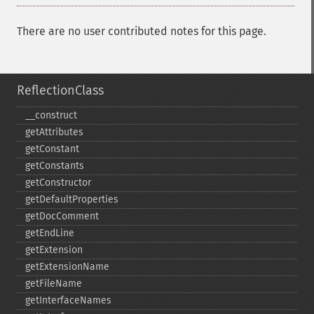
There are no user contributed notes for this page.
ReflectionClass
_​_​construct
getAttributes
getConstant
getConstants
getConstructor
getDefaultProperties
getDocComment
getEndLine
getExtension
getExtensionName
getFileName
getInterfaceNames