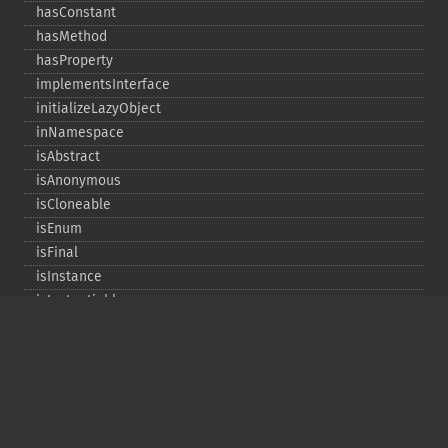
hasConstant
hasMethod
hasProperty
implementsInterface
initializeLazyObject
inNamespace
isAbstract
isAnonymous
isCloneable
isEnum
isFinal
isInstance
isInstantiable
isInterface
isInternal
isIterable
isIterateable
isReadOnly
isSubclassOf