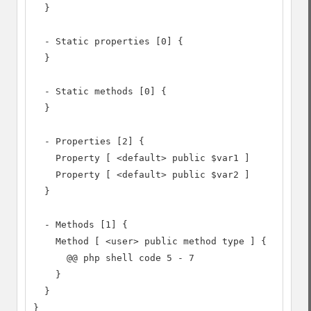
  }

  - Static properties [0] {

  }

  - Static methods [0] {

  }

  - Properties [2] {

    Property [ <default> public $var1 ]

    Property [ <default> public $var2 ]

  }

  - Methods [1] {

    Method [ <user> public method type ] {

      @@ php shell code 5 - 7

    }

  }

}