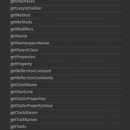
getInterfaces
getLazyInitializer
getMethod
getMethods
getModifiers
getName
getNamespaceName
getParentClass
getProperties
getProperty
getReflectionConstant
getReflectionConstants
getShortName
getStartLine
getStaticProperties
getStaticPropertyValue
getTraitAliases
getTraitNames
getTraits