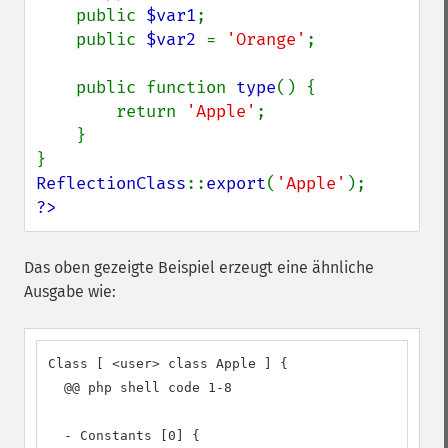
    public 
$var1
;

    public 
$var2 
= 
'Orange'
;

    public function 
type
() {

        return 
'Apple'
;

    }

ReflectionClass
::
export
(
'Apple'
?>
Das oben gezeigte Beispiel erzeugt eine ähnliche
Ausgabe wie:
Class [ <user> class Apple ] {

  @@ php shell code 1-8

  - Constants [0] {
