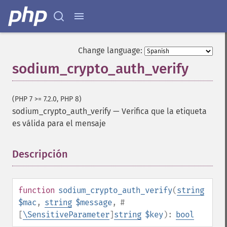
Change language:
sodium_crypto_auth_verify
(PHP 7 >= 7.2.0, PHP 8)
sodium_crypto_auth_verify
—
Verifica que la etiqueta
es válida para el mensaje
Descripción
¶
function
sodium_crypto_auth_verify
(
string
$mac
,
string
$message
,
#
[
\SensitiveParameter
]
string
$key
):
bool