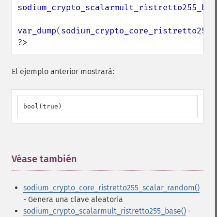
sodium_crypto_scalarmult_ristretto255_bas
var_dump
(
sodium_crypto_core_ristretto255_
?>
El ejemplo anterior mostrará:
bool(true)
Véase también
¶
sodium_crypto_core_ristretto255_scalar_random()
- Genera una clave aleatoria
sodium_crypto_scalarmult_ristretto255_base()
-