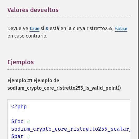
Valores devueltos
¶
Devuelve
si
s
está en la curva ristretto255,
true
false
en caso contrario.
Ejemplos
¶
Ejemplo #1 Ejemplo de
sodium_crypto_core_ristretto255_is_valid_point()
<?php

$foo 
= 
sodium_crypto_core_ristretto255_scalar_ra
$bar 
= 