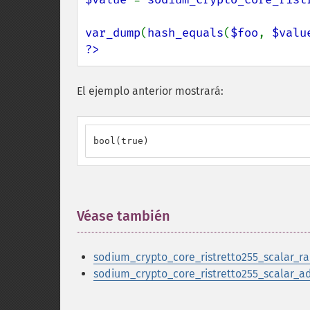
var_dump
(
hash_equals
(
$foo
, 
$valu
?>
El ejemplo anterior mostrará:
bool(true)
Véase también
¶
sodium_crypto_core_ristretto255_scalar_r
sodium_crypto_core_ristretto255_scalar_a