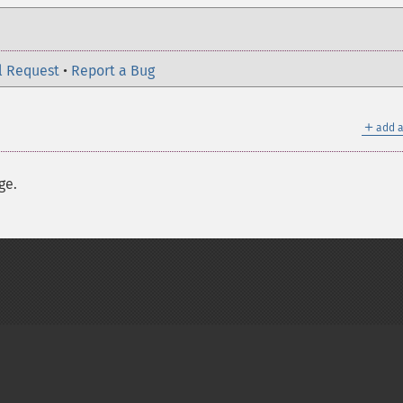
l Request
•
Report a Bug
＋
add a
ge.