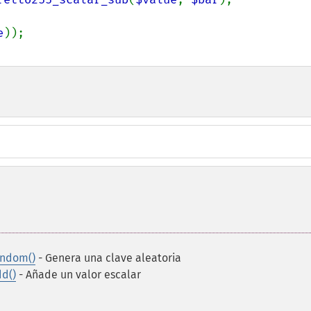
e
andom()
- Genera una clave aleatoria
dd()
- Añade un valor escalar