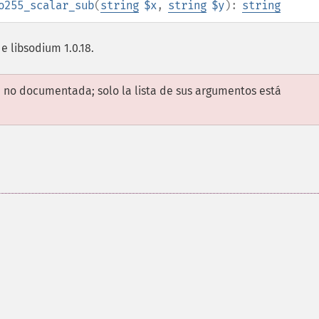
o255_scalar_sub
(
string
$x
,
string
$y
):
string
de libsodium 1.0.18.
 no documentada; solo la lista de sus argumentos está