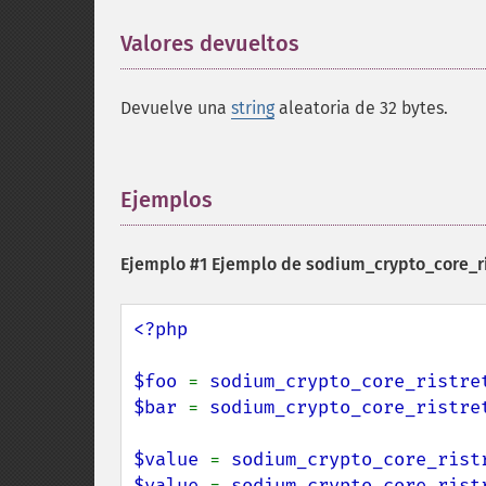
Valores devueltos
¶
Devuelve una
string
aleatoria de 32 bytes.
Ejemplos
¶
Ejemplo #1 Ejemplo de
sodium_crypto_core_ri
<?php

$foo 
= 
sodium_crypto_core_ristre
$bar 
= 
sodium_crypto_core_ristre
$value 
= 
sodium_crypto_core_rist
$value 
= 
sodium_crypto_core_rist