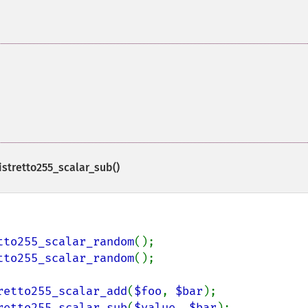
stretto255_scalar_sub()
tto255_scalar_random
tto255_scalar_random
();

retto255_scalar_add
(
$foo
, 
$bar
retto255_scalar_sub
(
$value
, 
$bar
);
