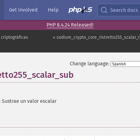
Get Involved
Help
Search docs
PHP 8.4.24 Released!
criptográficas
« sodium_crypto_core_ristretto255_scalar_
Change language:
etto255_scalar_sub
—
Sustrae un valor escalar