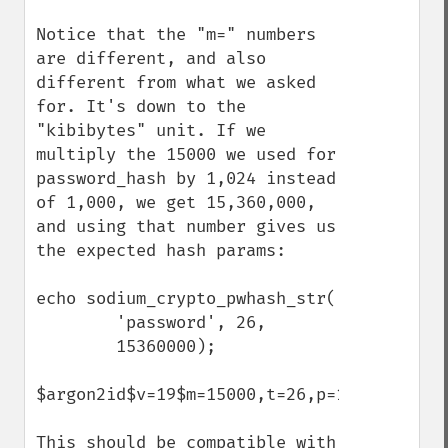
Notice that the "m=" numbers 
are different, and also 
different from what we asked 
for. It's down to the 
"kibibytes" unit. If we 
multiply the 15000 we used for 
password_hash by 1,024 instead 
of 1,000, we get 15,360,000, 
and using that number gives us 
the expected hash params:

echo sodium_crypto_pwhash_str(

        'password', 26,

        15360000);

$argon2id$v=19$m=15000,t=26,p=1$Qz3pWktOv
This should be compatible with 