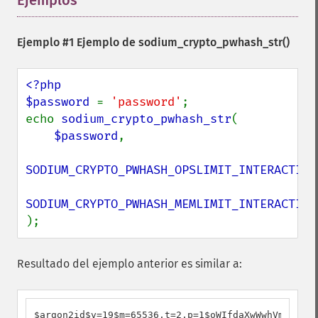
Ejemplos
¶
Ejemplo #1 Ejemplo de
sodium_crypto_pwhash_str()
<?php

$password 
= 
'password'
;

echo 
sodium_crypto_pwhash_str
(

$password
,

SODIUM_CRYPTO_PWHASH_OPSLIMIT_INTERACTIVE
);
Resultado del ejemplo anterior es similar a:
$argon2id$v=19$m=65536,t=2,p=1$oWIfdaXwWwhVmovOBc