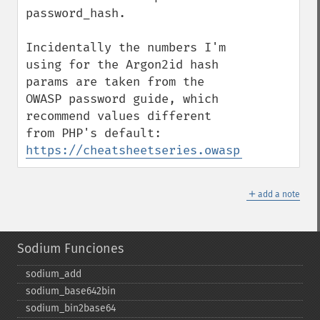
password_hash.

Incidentally the numbers I'm 
using for the Argon2id hash 
params are taken from the 
OWASP password guide, which 
recommend values different 
from PHP's default: 
https://cheatsheetseries.owasp.org/cheats
＋
add a note
Sodium Funciones
sodium_​add
sodium_​base642bin
sodium_​bin2base64