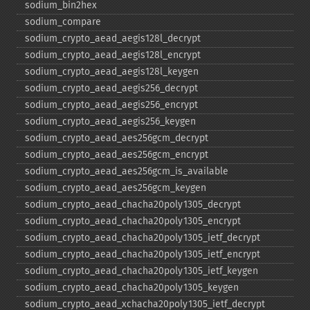
sodium_​bin2hex
sodium_​compare
sodium_​crypto_​aead_​aegis128l_​decrypt
sodium_​crypto_​aead_​aegis128l_​encrypt
sodium_​crypto_​aead_​aegis128l_​keygen
sodium_​crypto_​aead_​aegis256_​decrypt
sodium_​crypto_​aead_​aegis256_​encrypt
sodium_​crypto_​aead_​aegis256_​keygen
sodium_​crypto_​aead_​aes256gcm_​decrypt
sodium_​crypto_​aead_​aes256gcm_​encrypt
sodium_​crypto_​aead_​aes256gcm_​is_​available
sodium_​crypto_​aead_​aes256gcm_​keygen
sodium_​crypto_​aead_​chacha20poly1305_​decrypt
sodium_​crypto_​aead_​chacha20poly1305_​encrypt
sodium_​crypto_​aead_​chacha20poly1305_​ietf_​decrypt
sodium_​crypto_​aead_​chacha20poly1305_​ietf_​encrypt
sodium_​crypto_​aead_​chacha20poly1305_​ietf_​keygen
sodium_​crypto_​aead_​chacha20poly1305_​keygen
sodium_​crypto_​aead_​xchacha20poly1305_​ietf_​decrypt