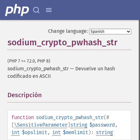
Change language:
sodium_crypto_pwhash_str
(PHP 7 >= 7.2.0, PHP 8)
sodium_crypto_pwhash_str
—
Devuelve un hash
codificado en ASCII
Descripción
¶
function
sodium_crypto_pwhash_str
(
#
[
\SensitiveParameter
]
string
$password
,
int
$opslimit
,
int
$memlimit
):
string