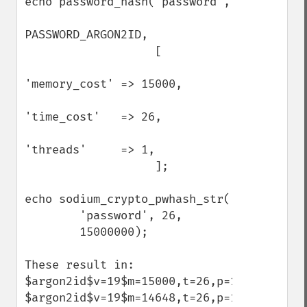
echo password_hash('password',

PASSWORD_ARGON2ID,

                   [

'memory_cost' => 15000,

'time_cost'   => 26,

'threads'     => 1,

                   ];

echo sodium_crypto_pwhash_str(

        'password', 26,

        15000000);

These result in:

$argon2id$v=19$m=15000,t=26,p=1$VG5MSkhUd
$argon2id$v=19$m=14648,t=26,p=1$ClQ37/z9u