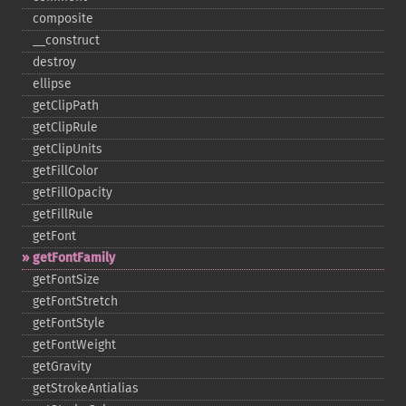
composite
_​_​construct
destroy
ellipse
getClipPath
getClipRule
getClipUnits
getFillColor
getFillOpacity
getFillRule
getFont
getFontFamily
getFontSize
getFontStretch
getFontStyle
getFontWeight
getGravity
getStrokeAntialias