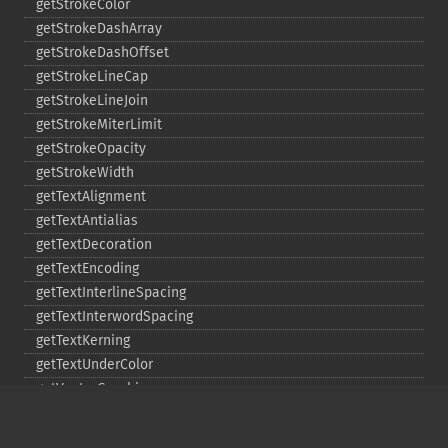
getStrokeColor
getStrokeDashArray
getStrokeDashOffset
getStrokeLineCap
getStrokeLineJoin
getStrokeMiterLimit
getStrokeOpacity
getStrokeWidth
getTextAlignment
getTextAntialias
getTextDecoration
getTextEncoding
getTextInterlineSpacing
getTextInterwordSpacing
getTextKerning
getTextUnderColor
getVectorGraphics
line
matte