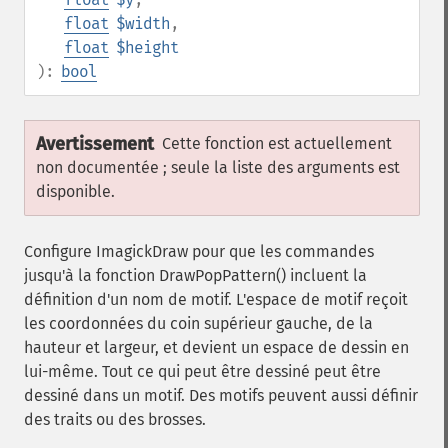
float
$width
,
float
$height
):
bool
Avertissement
Cette fonction est actuellement
non documentée ; seule la liste des arguments est
disponible.
Configure ImagickDraw pour que les commandes
jusqu'à la fonction DrawPopPattern() incluent la
définition d'un nom de motif. L'espace de motif reçoit
les coordonnées du coin supérieur gauche, de la
hauteur et largeur, et devient un espace de dessin en
lui-même. Tout ce qui peut être dessiné peut être
dessiné dans un motif. Des motifs peuvent aussi définir
des traits ou des brosses.