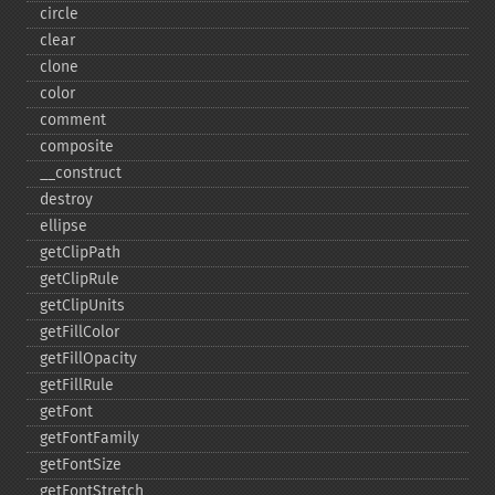
circle
clear
clone
color
comment
composite
_​_​construct
destroy
ellipse
getClipPath
getClipRule
getClipUnits
getFillColor
getFillOpacity
getFillRule
getFont
getFontFamily
getFontSize
getFontStretch