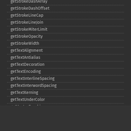
getStrokeDashArray
getStrokeDashOffset
getStrokeLineCap
getStrokeLineJoin
getStrokeMiterLimit
getStrokeOpacity
getStrokeWidth
getTextAlignment
getTextAntialias
getTextDecoration
getTextEncoding
getTextInterlineSpacing
getTextInterwordSpacing
getTextKerning
getTextUnderColor
getVectorGraphics
line
matte
pathClose