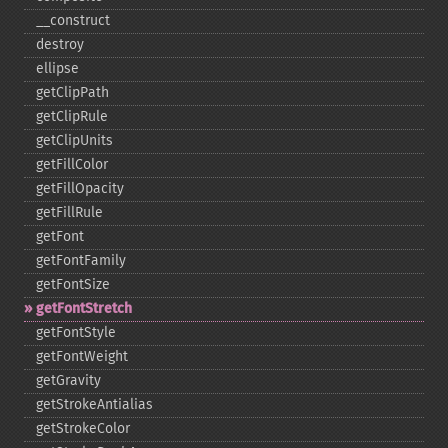
_​_​construct
destroy
ellipse
getClipPath
getClipRule
getClipUnits
getFillColor
getFillOpacity
getFillRule
getFont
getFontFamily
getFontSize
getFontStretch
getFontStyle
getFontWeight
getGravity
getStrokeAntialias
getStrokeColor