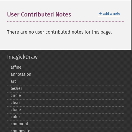
＋
User Contributed Notes
add a note
There are no user contributed notes for this page.
ImagickDraw
affine
annotation
arc
bezier
circle
clear
clone
color
comment
composite