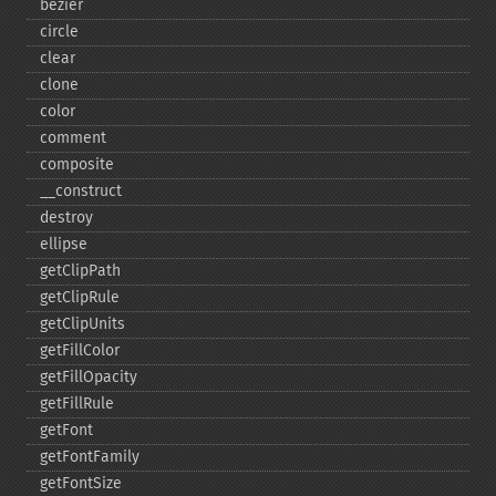
bezier
circle
clear
clone
color
comment
composite
_​_​construct
destroy
ellipse
getClipPath
getClipRule
getClipUnits
getFillColor
getFillOpacity
getFillRule
getFont
getFontFamily
getFontSize