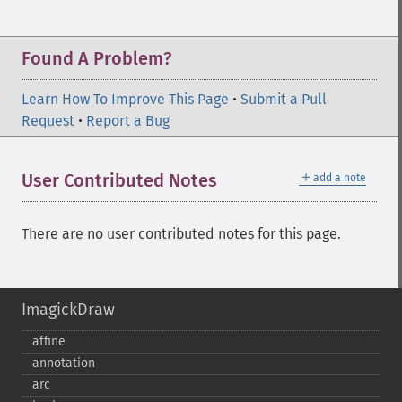
Found A Problem?
Learn How To Improve This Page
•
Submit a Pull
Request
•
Report a Bug
＋
User Contributed Notes
add a note
There are no user contributed notes for this page.
ImagickDraw
affine
annotation
arc