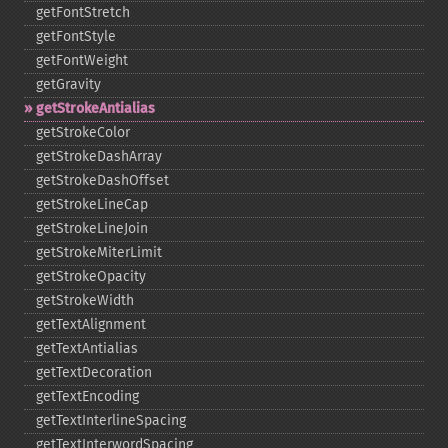
getFontStretch
getFontStyle
getFontWeight
getGravity
getStrokeAntialias
getStrokeColor
getStrokeDashArray
getStrokeDashOffset
getStrokeLineCap
getStrokeLineJoin
getStrokeMiterLimit
getStrokeOpacity
getStrokeWidth
getTextAlignment
getTextAntialias
getTextDecoration
getTextEncoding
getTextInterlineSpacing
getTextInterwordSpacing