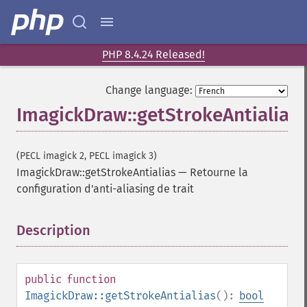
PHP 8.4.24 Released!
Change language:
ImagickDraw::getStrokeAntialias
(PECL imagick 2, PECL imagick 3)
ImagickDraw::getStrokeAntialias
—
Retourne la
configuration d'anti-aliasing de trait
Description
¶
public
function
ImagickDraw::getStrokeAntialias
():
bool