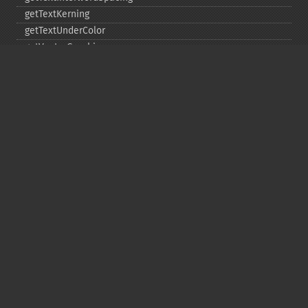
getTextKerning
getTextUnderColor
getVectorGraphics
line
matte
pathClose
pathCurveToAbsolute
pathCurveToQuadraticBezierAbsolute
pathCurveToQuadraticBezierRelative
pathCurveToQuadraticBezierSmoothAbsolute
pathCurveToQuadraticBezierSmoothRelative
pathCurveToRelative
pathCurveToSmoothAbsolute
pathCurveToSmoothRelative
pathEllipticArcAbsolute
pathEllipticArcRelative
pathFinish
pathLineToAbsolute