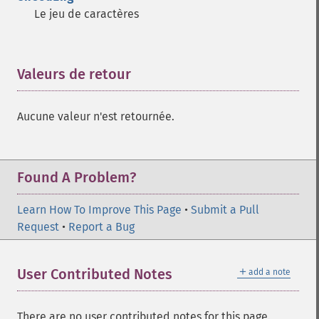
arc
Le jeu de caractères
bezier
circle
clear
Valeurs de retour
¶
clone
color
comment
Aucune valeur n'est retournée.
composite
_​_​construct
destroy
Found A Problem?
ellipse
getClipPath
Learn How To Improve This Page
getClipRule
•
Submit a Pull
Request
getClipUnits
•
Report a Bug
getFillColor
getFillOpacity
＋
User Contributed Notes
add a note
getFillRule
getFont
getFontFamily
There are no user contributed notes for this page.