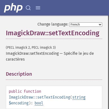
Change language:
ImagickDraw::setTextEncoding
(PECL imagick 2, PECL imagick 3)
ImagickDraw::setTextEncoding
—
Spécifie le jeu de
caractères
Description
¶
public
function
ImagickDraw::setTextEncoding
(
string
$encoding
):
bool