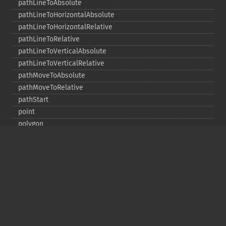
pathLineToAbsolute
pathLineToHorizontalAbsolute
pathLineToHorizontalRelative
pathLineToRelative
pathLineToVerticalAbsolute
pathLineToVerticalRelative
pathMoveToAbsolute
pathMoveToRelative
pathStart
point
polygon
polyline
pop
popClipPath
popDefs
popPattern
push
pushClipPath
pushDefs