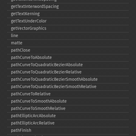
getTextInterwordSpacing
getTextKerning
getTextUnderColor
getVectorGraphics
line
matte
pathClose
pathCurveToAbsolute
pathCurveToQuadraticBezierAbsolute
pathCurveToQuadraticBezierRelative
pathCurveToQuadraticBezierSmoothAbsolute
pathCurveToQuadraticBezierSmoothRelative
pathCurveToRelative
pathCurveToSmoothAbsolute
pathCurveToSmoothRelative
pathEllipticArcAbsolute
pathEllipticArcRelative
pathFinish