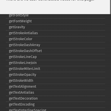
getFontSize
getFontStretch
getFontStyle
getFontWeight
getGravity
getStrokeAntialias
getStrokeColor
getStrokeDashArray
getStrokeDashOffset
getStrokeLineCap
getStrokeLineJoin
getStrokeMiterLimit
getStrokeOpacity
getStrokeWidth
getTextAlignment
getTextAntialias
getTextDecoration
getTextEncoding
getTextInterlineSpacing