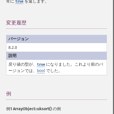
常に
を返します。
true
変更履歴
¶
8.2.0
戻り値の型が、
になりました。これより前のバ
true
ージョンでは、
bool
でした。
例
¶
例1
ArrayObject::uksort()
の例