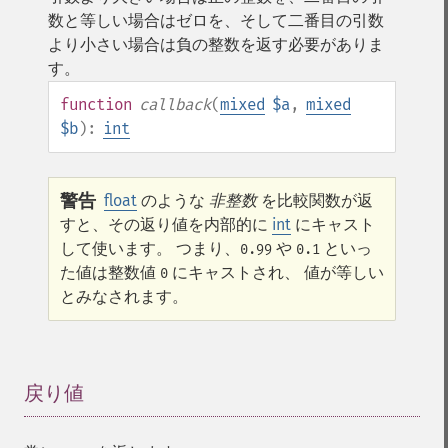
数と等しい場合はゼロを、そして二番目の引数
より小さい場合は負の整数を返す必要がありま
す。
function
callback
(
mixed
$a
,
mixed
$b
):
int
警告
float
のような
非整数
を比較関数が返
すと、その返り値を内部的に
int
にキャスト
して使います。 つまり、
や
といっ
0.99
0.1
た値は整数値
にキャストされ、 値が等しい
0
とみなされます。
戻り値
¶