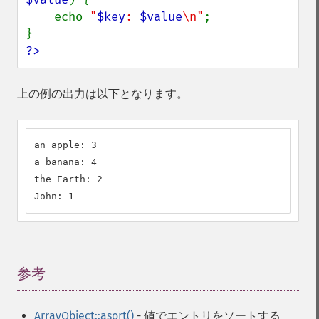
    echo 
"
$key
: 
$value
\n"
;

?>
上の例の出力は以下となります。
an apple: 3

a banana: 4

the Earth: 2

John: 1
参考
¶
ArrayObject::asort()
- 値でエントリをソートする