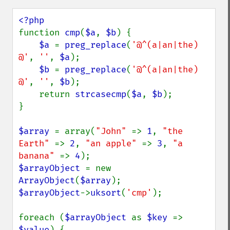
function 
cmp
(
$a
, 
$b
) {

$a 
= 
preg_replace
(
'@^(a|an|the) 
@'
, 
''
, 
$a
);

$b 
= 
preg_replace
(
'@^(a|an|the) 
@'
, 
''
, 
$b
);

    return 
strcasecmp
(
$a
, 
$b
);

}

$array 
= array(
"John" 
=> 
1
, 
"the 
Earth" 
=> 
2
, 
"an apple" 
=> 
3
, 
"a 
banana" 
=> 
4
$arrayObject 
= new 
ArrayObject
(
$array
$arrayObject
->
uksort
(
'cmp'
);

foreach (
$arrayObject 
as 
$key 
=> 
$value
) {
