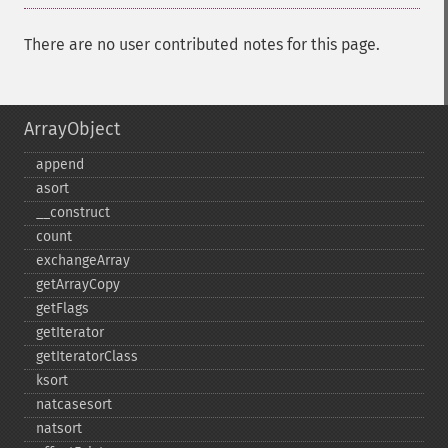
There are no user contributed notes for this page.
ArrayObject
append
asort
_​_​construct
count
exchangeArray
getArrayCopy
getFlags
getIterator
getIteratorClass
ksort
natcasesort
natsort