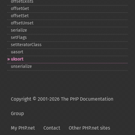
offsetExists
offsetGet
offsetSet
offsetUnset
serialize
setFlags
setIteratorClass
uasort
uksort
unserialize
Copyright © 2001-2026 The PHP Documentation
Group
My PHP.net
Contact
Other PHP.net sites