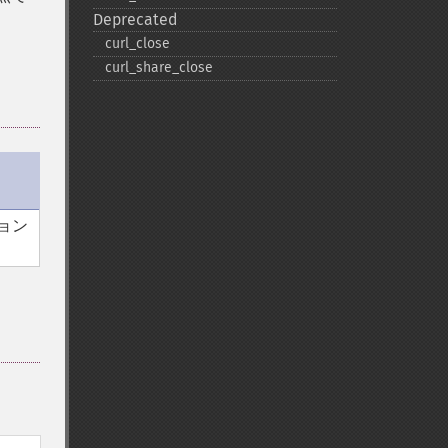
Deprecated
curl_​close
curl_​share_​close
ョン