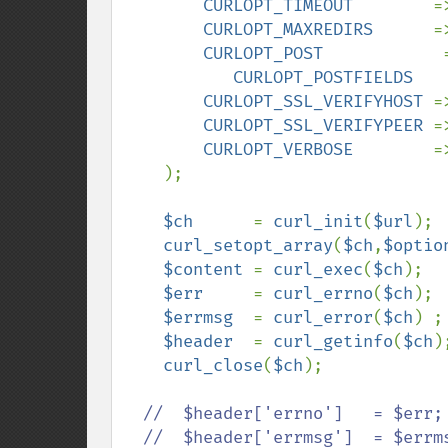
CURLOPT_TIMEOUT        
=
CURLOPT_MAXREDIRS      
=
CURLOPT_POST            
CURLOPT_POSTFIELDS   
CURLOPT_SSL_VERIFYHOST 
=
CURLOPT_SSL_VERIFYPEER 
=
CURLOPT_VERBOSE        
=
);

$ch      
= 
curl_init
(
$url
);

curl_setopt_array
(
$ch
,
$optio
$content 
= 
curl_exec
(
$ch
);

$err     
= 
curl_errno
(
$ch
);

$errmsg  
= 
curl_error
(
$ch
) ;

$header  
= 
curl_getinfo
(
$ch
);
curl_close
(
$ch
);

//  $header['errno']   = $err;

  //  $header['errmsg']  = $errmsg;
