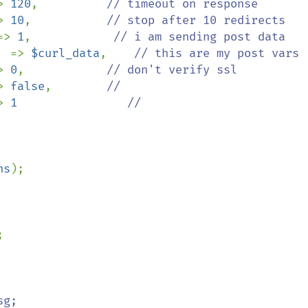
> 
120
,          
// timeout on response

> 
10
,           
// stop after 10 redirects

=> 
1
,            
// i am sending post data

  
=> 
$curl_data
,    
// this are my post vars

> 
0
,            
// don't verify ssl

> 
false
,        
//

> 
1                
//

ns
);


