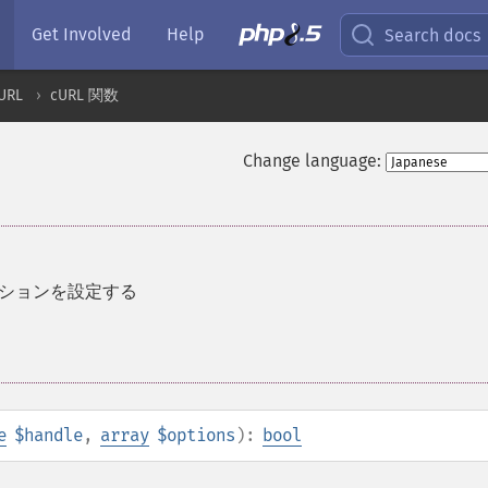
Get Involved
Help
Search docs
URL
cURL 関数
Change language:
プションを設定する
e
$handle
,
array
$options
):
bool