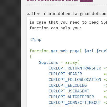
maran dot emil at gmail dot co
21
up
down
In case that you need to read SS
function can help you:

<?php

function 
get_web_page
( 
$url
,
$cur
{

$options 
= array(

CURLOPT_RETURNTRANSFER 
=
CURLOPT_HEADER         
=
CURLOPT_FOLLOWLOCATION 
=
CURLOPT_ENCODING       
=
CURLOPT_USERAGENT      
=
CURLOPT_AUTOREFERER    
=
CURLOPT_CONNECTTIMEOUT 
=