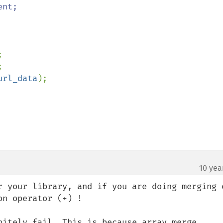
url_data
);

10 yea
r your library, and if you are doing merging o
n operator (+) !

nitely fail. This is because array_merge 