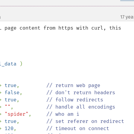
m
17 yea
¶
L page content from https with curl, this 
l_data 
)

> 
true
,         
// return web page

> 
false
,        
// don't return headers

> 
true
,         
// follow redirects

> 
""
,           
// handle all encodings

> 
"spider"
,     
// who am i

> 
true
,         
// set referer on redirect

> 
120
,          
// timeout on connect
