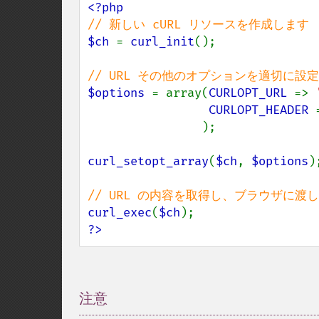
$ch 
= 
curl_init
();

$options 
= array(
CURLOPT_URL 
=> 
CURLOPT_HEADER 
);

curl_setopt_array
(
$ch
, 
$options
);
curl_exec
(
$ch
?>
注意
¶