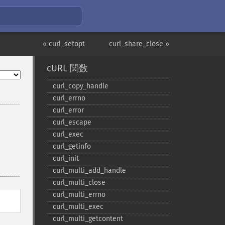
« curl_setopt
curl_share_close »
cURL 関数
curl_​copy_​handle
curl_​errno
curl_​error
curl_​escape
curl_​exec
curl_​getinfo
curl_​init
curl_​multi_​add_​handle
curl_​multi_​close
curl_​multi_​errno
curl_​multi_​exec
curl_​multi_​getcontent