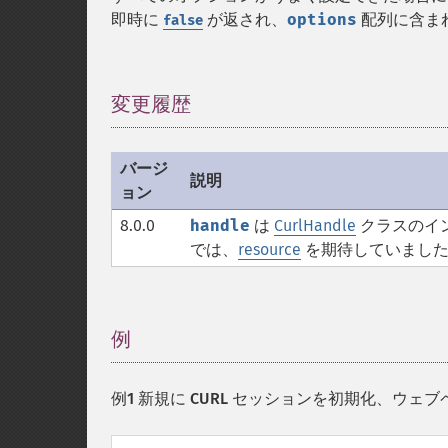
即時に
が返され、
options
配列に含ま
false
変更履歴
¶
バージ
説明
ョン
8.0.0
handle
は
CurlHandle
クラスのイ
では、
resource
を期待していまし
例
¶
例1 新規に CURL セッションを初期化、ウェ