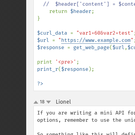
  //  $header['content'] = $content;

return 
$header
;

}

$curl_data 
= 
"var1=60&var2=test"
$url 
= 
"
https://www.example.com
"
$response 
= 
get_web_page
(
$url
,
$c
print 
'<pre>'
print_r
(
$response
);

?>
Lionel
18
¶
up
down
If you are writing a mini API fo
options, remember to use the unio
So something like this will defi