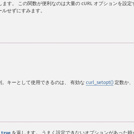
します。 この関数が便利なのは大量の cURL オプションを設定
ールせずにすみます。
列。キーとして使用できるのは、 有効な
curl_setopt()
定数か、
に
を返します。 うまく設定できないオプションがあった時
true