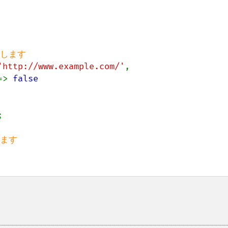
'http://www.example.com/'
,

=> 
false


