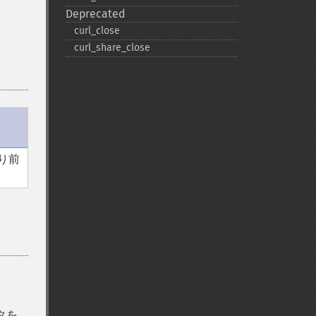
Deprecated
curl_​close
curl_​share_​close
り前
タを