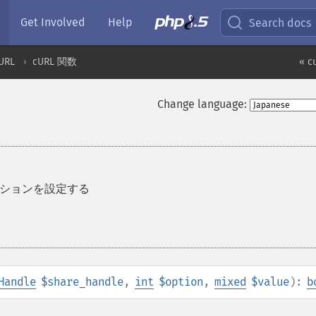
Get Involved
Help
Search docs
URL
cURL 関数
« c
Change language:
プションを設定する
Handle
$share_handle
,
int
$option
,
mixed
$value
):
b