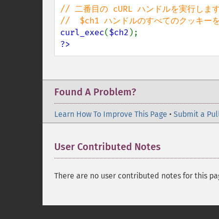
// 二番目の cURL ハンドルを実行します
curl_exec
(
$ch2
?>
Found A Problem?
Learn How To Improve This Page
•
Submit a Pul
User Contributed Notes
There are no user contributed notes for this pa