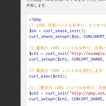
共有します。
$sh 
= 
curl_share_init
curl_share_setopt
(
$sh
, 
CURLSHOPT
$ch1 
= 
curl_init
(
"http://example
curl_setopt
(
$ch1
, 
CURLOPT_SHARE
,
curl_exec
(
$ch1
);

$ch2 
= 
curl_init
(
"http://php.net
curl_setopt
(
$ch2
, 
CURLOPT_SHARE
,