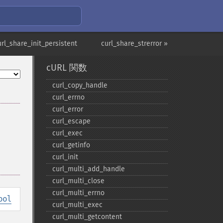
url_share_init_persistent
curl_share_strerror »
cURL 関数
curl_​copy_​handle
curl_​errno
curl_​error
curl_​escape
curl_​exec
curl_​getinfo
curl_​init
curl_​multi_​add_​handle
curl_​multi_​close
curl_​multi_​errno
ool
curl_​multi_​exec
curl_​multi_​getcontent