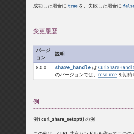
成功した場合に
を、失敗した場合に
true
fals
変更履歴
¶
バージ
説明
ョン
8.0.0
share_handle
は
CurlShareHandl
のバージョンでは、
resource
を期待
例
¶
例1
curl_share_setopt()
の例
この例は、cURL 共有ハンドルを作って二つの