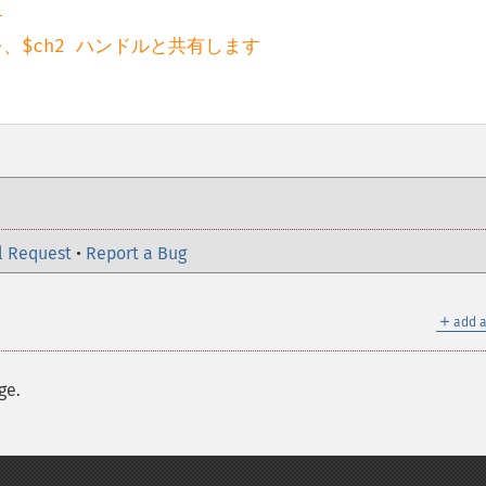


l Request
•
Report a Bug
＋
add a
ge.