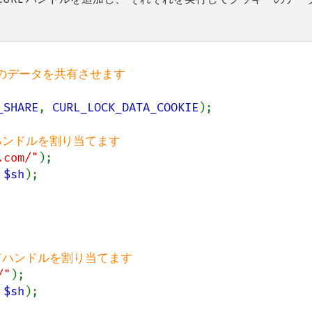
_SHARE
, 
CURL_LOCK_DATA_COOKIE
);

.com/"
 
$sh
);

/"
 
$sh
);
