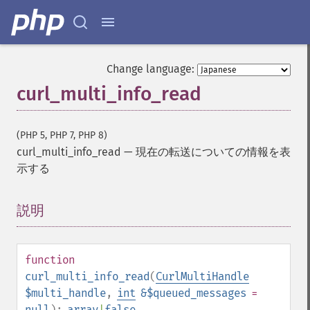
Change language:
curl_multi_info_read
(PHP 5, PHP 7, PHP 8)
curl_multi_info_read
—
現在の転送についての情報を表
示する
説明
¶
function
curl_multi_info_read
(
CurlMultiHandle
$multi_handle
,
int
&$queued_messages
=
null
):
array
|
false