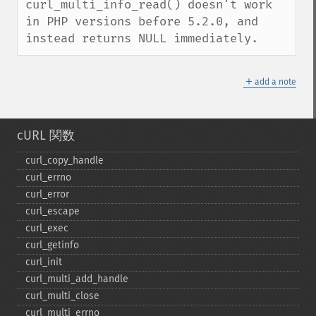
curl_multi_info_read() doesn't work 
in PHP versions before 5.2.0, and 
instead returns NULL immediately.
＋
add a note
cURL 関数
curl_​copy_​handle
curl_​errno
curl_​error
curl_​escape
curl_​exec
curl_​getinfo
curl_​init
curl_​multi_​add_​handle
curl_​multi_​close
curl_​multi_​errno