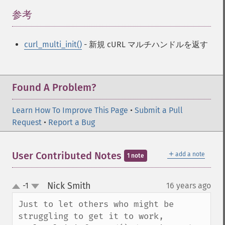
参考
¶
curl_multi_init()
- 新規 cURL マルチハンドルを返す
Found A Problem?
Learn How To Improve This Page
•
Submit a Pull
Request
•
Report a Bug
＋
User Contributed Notes
add a note
1 note
Nick Smith
-1
16 years ago
¶
up
down
Just to let others who might be 
struggling to get it to work, 