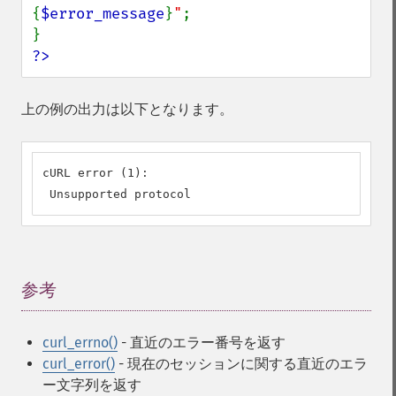
{
$error_message
}
"
;

?>
上の例の出力は以下となります。
cURL error (1):

 Unsupported protocol
参考
¶
curl_errno()
- 直近のエラー番号を返す
curl_error()
- 現在のセッションに関する直近のエラ
ー文字列を返す