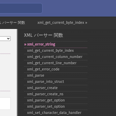
ML パーサー 関数
xml_get_current_byte_index »
XML パーサー 関数
xml_​error_​string
xml_​get_​current_​byte_​index
xml_​get_​current_​column_​number
xml_​get_​current_​line_​number
xml_​get_​error_​code
xml_​parse
xml_​parse_​into_​struct
xml_​parser_​create
xml_​parser_​create_​ns
xml_​parser_​get_​option
xml_​parser_​set_​option
xml_​set_​character_​data_​handler