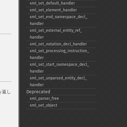
xml_​set_​default_​handler
xml_​set_​element_​handler
xml_​set_​end_​namespace_​decl_​
handler
xml_​set_​external_​entity_​ref_​
handler
xml_​set_​notation_​decl_​handler
xml_​set_​processing_​instruction_​
handler
xml_​set_​start_​namespace_​decl_​
handler
xml_​set_​unparsed_​entity_​decl_​
handler
を返し
Deprecated
xml_​parser_​free
xml_​set_​object