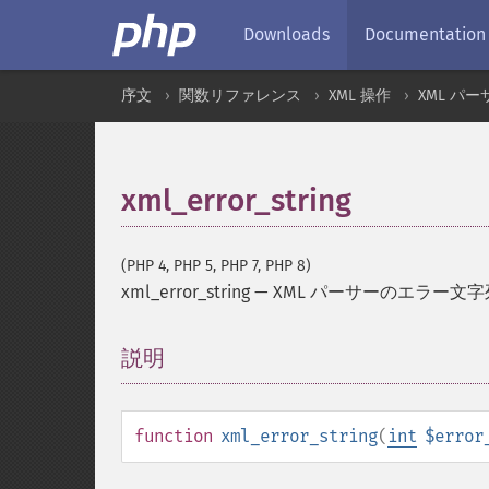
Downloads
Documentation
序文
関数リファレンス
XML 操作
XML パー
xml_error_string
(PHP 4, PHP 5, PHP 7, PHP 8)
xml_error_string
—
XML パーサーのエラー文
説明
¶
function
xml_error_string
(
int
$error