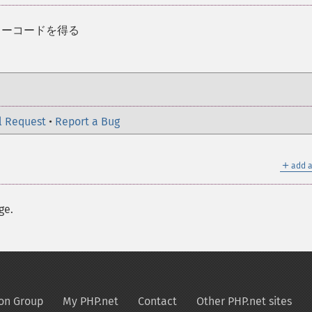
エラーコードを得る
l Request
•
Report a Bug
＋
add a
ge.
on Group
My PHP.net
Contact
Other PHP.net sites