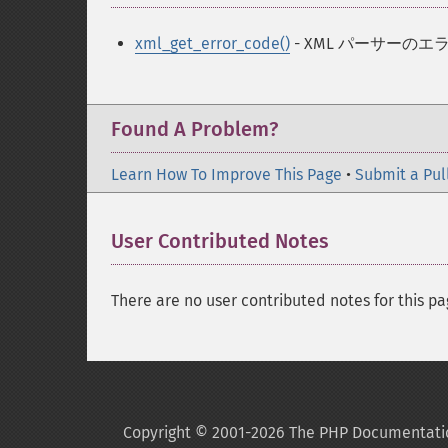
xml_get_error_code()
- XML パーサーの
Found A Problem?
Learn How To Improve This Page
•
Submit a Pul
User Contributed Notes
There are no user contributed notes for this pa
Copyright © 2001-2026 The PHP Documentati