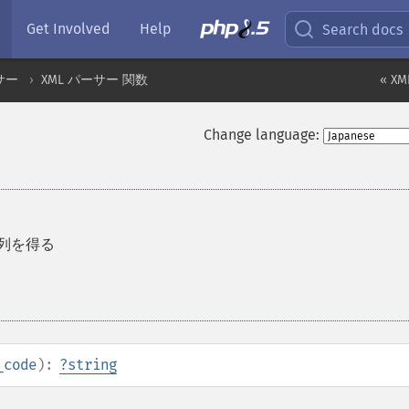
Get Involved
Help
Search docs
サー
XML パーサー 関数
« X
Change language:
字列を得る
_code
):
?
string