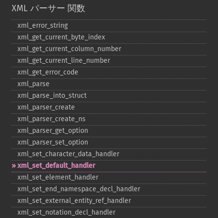
XML パーサー 関数
xml_​error_​string
xml_​get_​current_​byte_​index
xml_​get_​current_​column_​number
xml_​get_​current_​line_​number
xml_​get_​error_​code
xml_​parse
xml_​parse_​into_​struct
xml_​parser_​create
xml_​parser_​create_​ns
xml_​parser_​get_​option
xml_​parser_​set_​option
xml_​set_​character_​data_​handler
xml_​set_​default_​handler
xml_​set_​element_​handler
xml_​set_​end_​namespace_​decl_​handler
xml_​set_​external_​entity_​ref_​handler
xml_​set_​notation_​decl_​handler