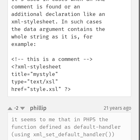
comment is found or an 
additional declaration like an 
xml-stylesheet. In such cases 
the data argument contains the 
whole string as it is, for 
example:

<!-- this is a comment -->

<?xml-stylesheet 
title="mystyle" 
type="text/xsl" 
href="style.xsl" ?>
phillip
-2
21 years ago
¶
up
down
it seems to me that in PHP5 the 
function defined as default-handler 
(using xml_set_default_handler()) 