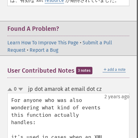
は、有効な
resource
が期待されていました。
xml
Found A Problem?
Learn How To Improve This Page
•
Submit a Pull
Request
•
Report a Bug
＋
User Contributed Notes
add a note
3 notes
jp dot amarok at email dot cz
0
¶
up
down
2 years ago
For anyone who was also 
wondering what kind of events 
this function actually 
handles:

it's used in cases when an XML 