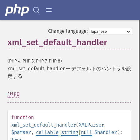
Change language:
xml_set_default_handler
(PHP 4, PHP 5, PHP 7, PHP 8)
xml_set_default_handler
—
デフォルトのハンドラを設
定する
説明
¶
function
xml_set_default_handler
(
XMLParser
$parser
,
callable
|
string
|
null
$handler
):
true