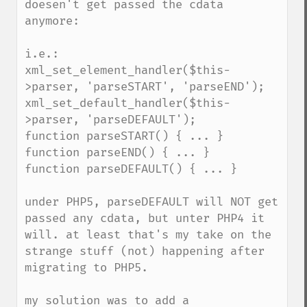
doesen't get passed the cdata 
anymore:

i.e.:

xml_set_element_handler($this-
>parser, 'parseSTART', 'parseEND');

xml_set_default_handler($this-
>parser, 'parseDEFAULT');

function parseSTART() { ... }

function parseEND() { ... }

function parseDEFAULT() { ... } 

under PHP5, parseDEFAULT will NOT get 
passed any cdata, but unter PHP4 it 
will. at least that's my take on the 
strange stuff (not) happening after 
migrating to PHP5.

my solution was to add a 