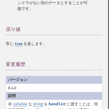
ンドラがない別のデータとすることが可
能です。
戻り値
¶
常に
を返します。
true
変更履歴
¶
8.4.0
非
callable
な
string
を
handler
に渡すことは、現