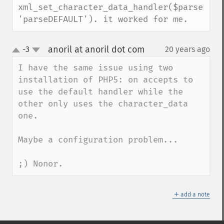
xml_set_character_data_handler($parser, 
'parseDEFAULT'). it worked for me.
anoril at anoril dot com
-3
20 years ago
¶
up
down
I have the same issue using two 
installation of PHP5: on accepts to 
use the default handler while the 
other only uses the character_data 
one.

Maybe a configuration problem...

;) Nonor.
＋
add a note