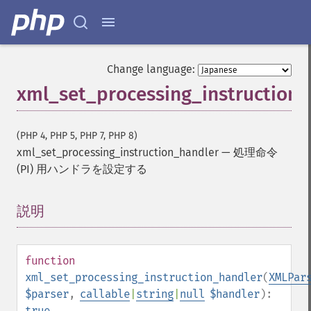
Change language:
xml_set_processing_instruction_
(PHP 4, PHP 5, PHP 7, PHP 8)
xml_set_processing_instruction_handler
—
処理命令
(PI) 用ハンドラを設定する
説明
¶
function
xml_set_processing_instruction_handler
(
XMLPar
$parser
,
callable
|
string
|
null
$handler
):
true