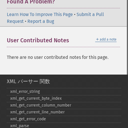
Found A Problem?
Learn How To Improve This Page
•
Submit a Pull
Request
•
Report a Bug
＋
User Contributed Notes
add a note
There are no user contributed notes for this page.
XML パーサー 関数
xml_​error_​string
xml_​get_​current_​byte_​index
xml_​get_​current_​column_​number
xml_​get_​current_​line_​number
xml_​get_​error_​code
xml_​parse