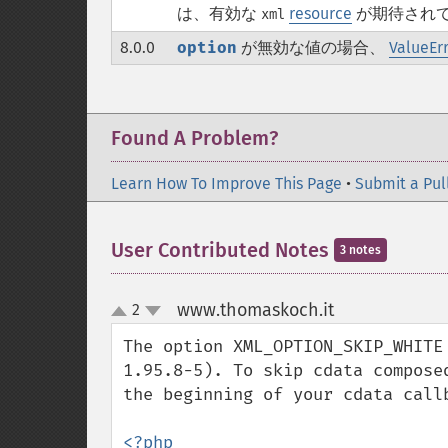
は、有効な
resource
が期待され
xml
8.0.0
option
が無効な値の場合、
ValueEr
Found A Problem?
Learn How To Improve This Page
•
Submit a Pul
User Contributed Notes
3 notes
www.thomaskoch.it
2
¶
up
down
The option XML_OPTION_SKIP_WHITE
1.95.8-5). To skip cdata compose
the beginning of your cdata callb