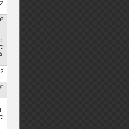
フ
解
、
け
で
合
ば
す
ー
用
で
り