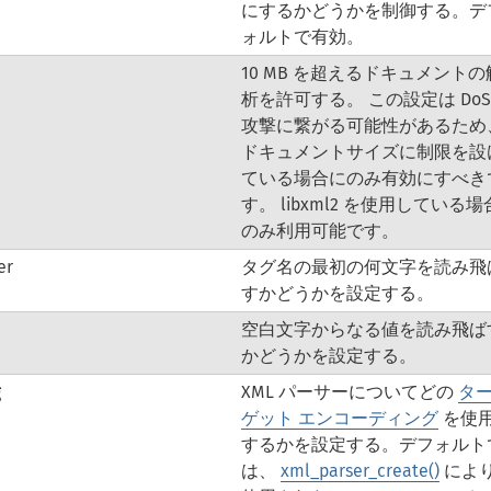
にするかどうかを制御する。デ
ォルトで有効。
10 MB を超えるドキュメントの
析を許可する。 この設定は DoS
攻撃に繋がる可能性があるため
ドキュメントサイズに制限を設
ている場合にのみ有効にすべき
す。 libxml2 を使用している場
のみ利用可能です。
er
タグ名の最初の何文字を読み飛
すかどうかを設定する。
空白文字からなる値を読み飛ば
かどうかを設定する。
g
XML パーサーについてどの
タ
ゲット エンコーディング
を使
するかを設定する。デフォルト
は、
xml_parser_create()
によ