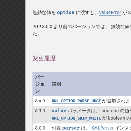
無効な値を
option
に渡すと、
ValueError
がス
PHP 8.0.0 より前のバージョンでは、 無効な
た。
変更履歴
¶
バー
ジョ
説明
ン
8.4.0
が追加されま
XML_OPTION_PARSE_HUGE
8.3.0
value
パラメータは、 boolean
が boole
XML_OPTION_SKIP_WHITE
8.0.0
引数
parser
は、
XMLParser
インス