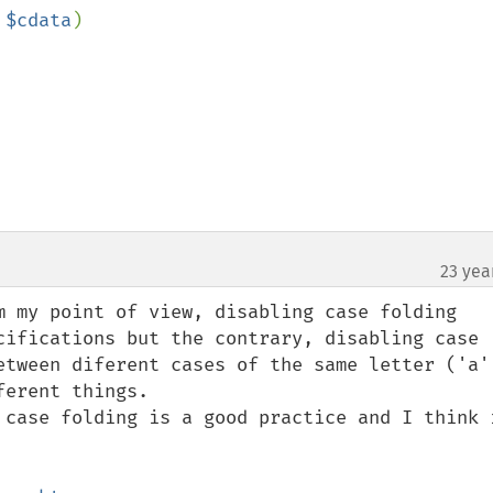
 
$cdata
)

23 yea
m my point of view, disabling case folding 
cifications but the contrary, disabling case 
etween diferent cases of the same letter ('a' 
erent things.

 case folding is a good practice and I think i