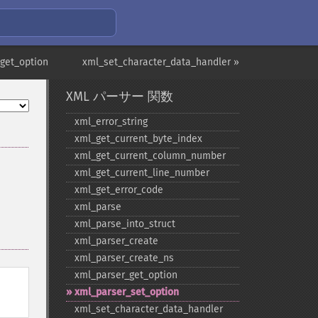
get_option
xml_set_character_data_handler »
XML パーサー 関数
xml_​error_​string
xml_​get_​current_​byte_​index
xml_​get_​current_​column_​number
xml_​get_​current_​line_​number
xml_​get_​error_​code
xml_​parse
xml_​parse_​into_​struct
xml_​parser_​create
xml_​parser_​create_​ns
xml_​parser_​get_​option
xml_​parser_​set_​option
xml_​set_​character_​data_​handler