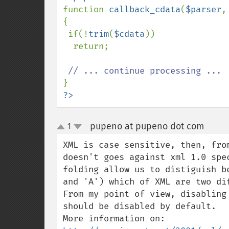
function 
callback_cdata
(
$parser
,
{

 if(!
trim
(
$cdata
))

  return;

?>
pupeno at pupeno dot com
1
¶
up
down
XML is case sensitive, then, fro
doesn't goes against xml 1.0 spe
folding allow us to distiguish b
and 'A') which of XML are two dif
From my point of view, disabling
should be disabled by default.
