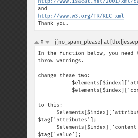
http://www.isacat.net/2001/xml/c
http://www.w3.org/TR/REC-xml
Thank you.
j[no_spam_please] at [thx]jesse
0
up
down
In the function below, you need 
throw warnings. 

change these two:

           $elements[$index]['attributes'] = $tag['attributes'];

           $elements[$index]['content'] = $tag['value'];

to this:

      $elements[$index]['attributes'] = empty($tag['attributes']) ? "" : 
$tag['attributes'];

      $elements[$index]['content']    = empty($tag['value']) ? "" : 
$tag['value'];