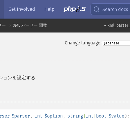
Get Involved
Help
Search docs
サー
XML パーサー 関数
« xml_parser_
Change language:
プションを設定する
rser
$parser
,
int
$option
,
string
|
int
|
bool
$value
):