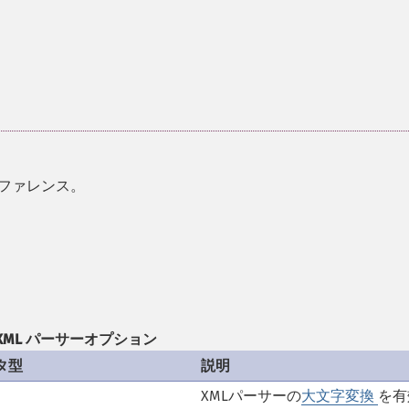
リファレンス。
。
XML パーサーオプション
タ型
説明
XMLパーサーの
大文字変換
を有