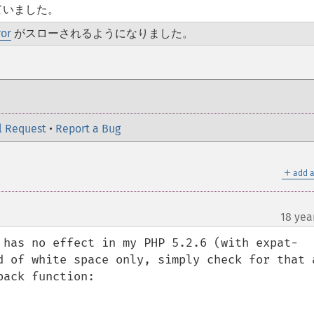
ていました。
ror
がスローされるようになりました。
l Request
•
Report a Bug
＋
add a
18 yea
 has no effect in my PHP 5.2.6 (with expat-
d of white space only, simply check for that a
ack function:
