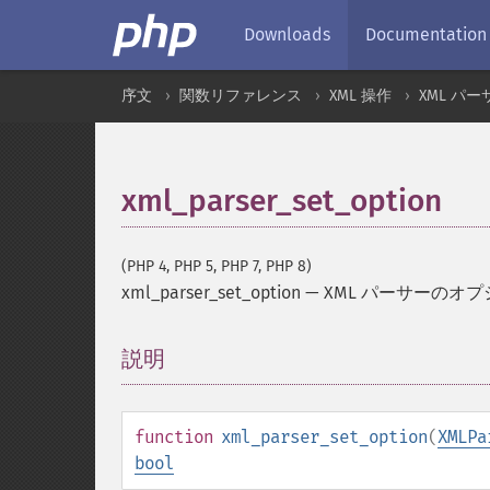
Downloads
Documentation
序文
関数リファレンス
XML 操作
XML パー
xml_parser_set_option
(PHP 4, PHP 5, PHP 7, PHP 8)
xml_parser_set_option
—
XML パーサーのオ
説明
¶
function
xml_parser_set_option
(
XMLPa
bool