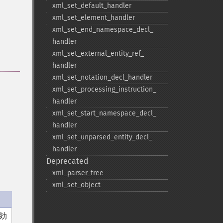
xml_​set_​default_​handler
xml_​set_​element_​handler
xml_​set_​end_​namespace_​decl_​
handler
xml_​set_​external_​entity_​ref_​
handler
xml_​set_​notation_​decl_​handler
xml_​set_​processing_​instruction_​
handler
xml_​set_​start_​namespace_​decl_​
handler
xml_​set_​unparsed_​entity_​decl_​
handler
Deprecated
xml_​parser_​free
xml_​set_​object
効