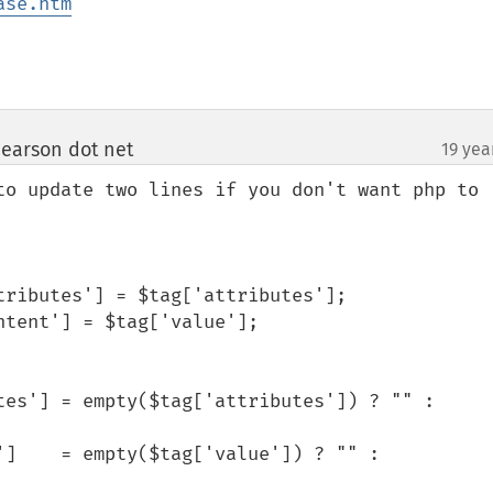
ase.htm
pearson dot net
19 yea
¶
to update two lines if you don't want php to 