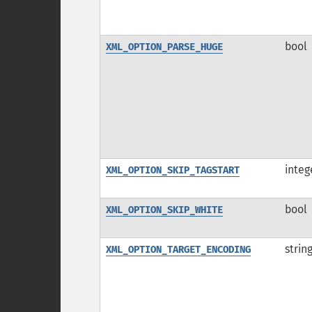
bool
XML_OPTION_PARSE_HUGE
integ
XML_OPTION_SKIP_TAGSTART
bool
XML_OPTION_SKIP_WHITE
strin
XML_OPTION_TARGET_ENCODING