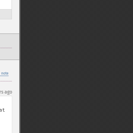
 note
rs ago
t 