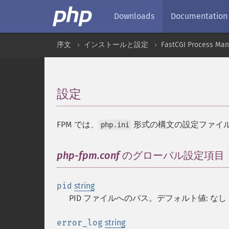
Downloads
Documentation
序文
インストールと設定
FastCGI Process Man
設定
¶
FPM では、
形式の構文の設定ファイ
php.ini
php-fpm.conf
のグローバル設定項目
pid
string
PID ファイルへのパス。デフォルト値: なし
error_log
string