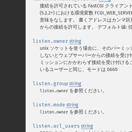
接続を許可されている FastCGI クライアントの 
(5.2.2+) における環境変数 FCGI_WEB_
意味をなします。 書くアドレスはカンマ区
からの接続を許可します。 デフォルト値: 任
listen.owner
string
unix ソケットを使う場合に、そのパーミッ
しないとウェブサーバーからの接続を受け付
ミッションにかかわらず接続を受け付けるこ
いるユーザーと同じ、モードは 0660
listen.group
string
を参照ください。
listen.owner
listen.mode
string
を参照ください。
listen.owner
listen.acl_users
string