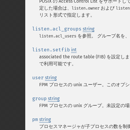
POSIX の Access Control Lis
定した場合は、
および
listen.owner
listen
リスト形式で指定します。
listen.acl_groups
string
を参照。 グループ名を
listen.acl_users
listen.setfib
int
associated the route table (FIB
で利用可能です。
user
string
FPM プロセスの unix ユーザー。このオ
group
string
FPM プロセスの unix グループ。未設
pm
string
プロセスマネージャが子プロセスの数を制御