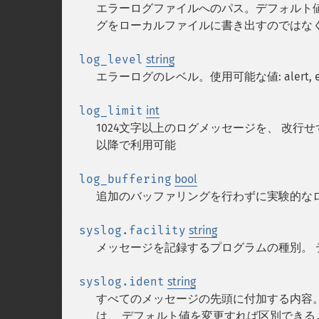
エラーログファイルへのパス。デフォルト値
グをローカルファイルに書き出すのではなく、s
log_level
string
エラーログのレベル。使用可能な値: alert, error,
log_limit
int
1024文字以上のログメッセージを、 改行せずに
以降で利用可能
log_buffering
bool
追加のバッファリングを行わずに実験的なロギング
syslog.facility
string
メッセージを記録するプログラムの種別。 デフ
syslog.ident
string
すべてのメッセージの先頭に付加する内容。
は、 デフォルト値を変更すれば区別できるよう