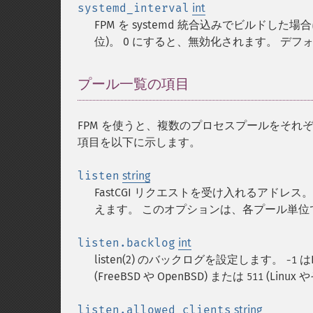
systemd_interval
int
FPM を systemd 統合込みでビルドした場
位)。 0 にすると、無効化されます。 デフォル
プール一覧の項目
FPM を使うと、複数のプロセスプールをそれ
項目を以下に示します。
listen
string
FastCGI リクエストを受け入れるアドレス。 'ip.add.r
えます。 このオプションは、各プール単位
listen.backlog
int
listen(2) のバックログを設定します。
は
-1
(FreeBSD や OpenBSD) または
(Linu
511
listen.allowed_clients
string