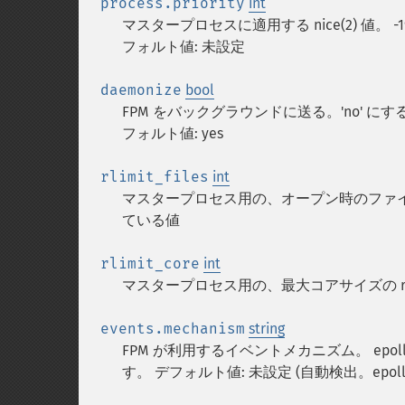
process.priority
int
マスタープロセスに適用する nice(2) 値。 -
フォルト値: 未設定
daemonize
bool
FPM をバックグラウンドに送る。'no' に
フォルト値: yes
rlimit_files
int
マスタープロセス用の、オープン時のファイルデ
ている値
rlimit_core
int
マスタープロセス用の、最大コアサイズの rlim
events.mechanism
string
FPM が利用するイベントメカニズム。 epoll、kque
す。 デフォルト値: 未設定 (自動検出。epol