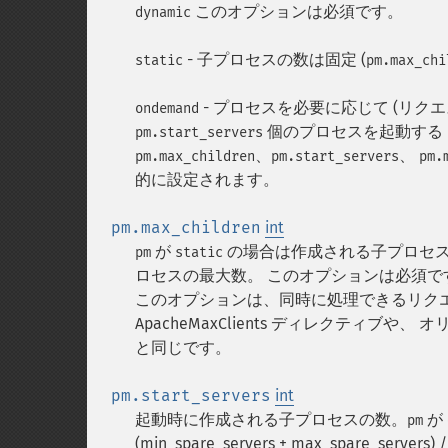
このオプションは必須です。
dynamic
- 子プロセスの数は固定 (
static
pm.max_chi
- プロセスを必要に応じて (リク
ondemand
個のプロセスを起動する d
pm.start_servers
、
、
pm.max_children
pm.start_servers
pm.
的に設定されます。
pm.max_children
int
が
の場合は作成される子プロセ
pm
static
ロセスの最大数。 このオプションは必須で
このオプションは、同時に処理できるリクエスト
ApacheMaxClients ディレクティブや、 
と同じです。
pm.start_servers
int
起動時に作成される子プロセスの数。
が
pm
(min_spare_servers + max_spare_servers) /