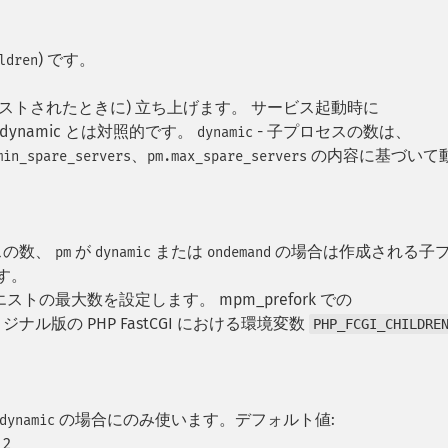
) です。
ldren
エストされたときに) 立ち上げます。 サービス起動時に
ynamic とは対照的です。
- 子プロセスの数は、
dynamic
、
の内容に基づいて
min_spare_servers
pm.max_spare_servers
スの数、
が
または
の場合は作成される子
pm
dynamic
ondemand
す。
の最大数を設定します。 mpm_prefork での
オリジナル版の PHP FastCGI における環境変数
PHP_FCGI_CHILDRE
の場合にのみ使います。デフォルト値:
dynamic
 2