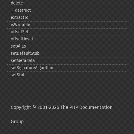
delete
_​_​destruct
extractTo
isWritable
offsetSet
offsetUnset
setAlias
setDefaultStub
setMetadata
setSignatureAlgorithm
setStub
Copyright © 2001-2026 The PHP Documentation
Group