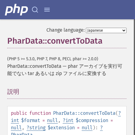
Change language:
PharData::convertToData
(PHP 5 >= 5.3.0, PHP 7, PHP 8, PECL phar >= 2.0.0)
PharData::convertToData
—
phar アーカイブを実行可
能でない tar あるいは zip ファイルに変換する
説明
¶
public
function
PharData::convertToData
(
?
int
$format
=
null
,
?
int
$compression
=
null
,
?
string
$extension
=
null
):
?
PharData