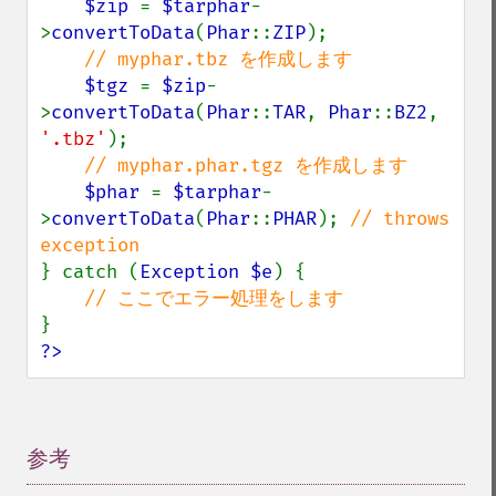
$zip 
= 
$tarphar
-
>
convertToData
(
Phar
::
ZIP
);

// myphar.tbz を作成します

$tgz 
= 
$zip
-
>
convertToData
(
Phar
::
TAR
, 
Phar
::
BZ2
, 
'.tbz'
);

// myphar.phar.tgz を作成します

$phar 
= 
$tarphar
-
>
convertToData
(
Phar
::
PHAR
); 
// throws 
} catch (
Exception $e
) {

?>
参考
¶