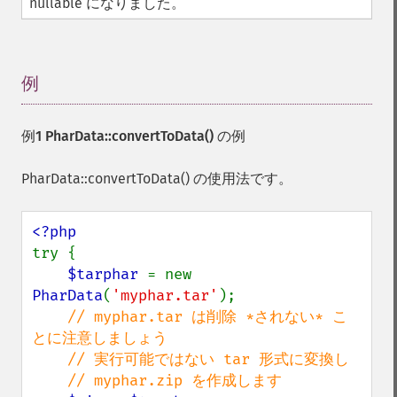
nullable になりました。
例
¶
例1
PharData::convertToData()
の例
PharData::convertToData() の使用法です。
try {

$tarphar 
= new 
PharData
(
'myphar.tar'
);

// myphar.tar は削除 *されない* こ
とに注意しましょう

    // 実行可能ではない tar 形式に変換し

    // myphar.zip を作成します
