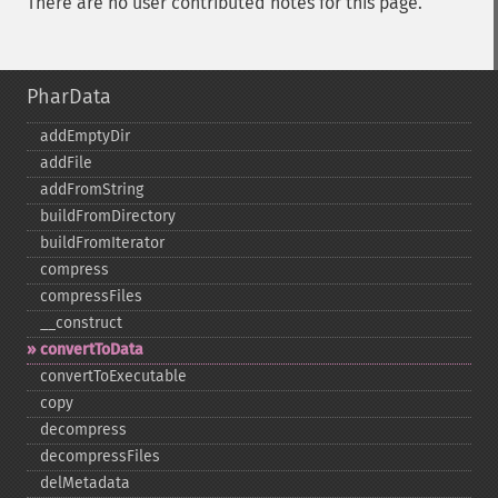
There are no user contributed notes for this page.
PharData
addEmptyDir
addFile
addFromString
buildFromDirectory
buildFromIterator
compress
compressFiles
_​_​construct
convertToData
convertToExecutable
copy
decompress
decompressFiles
delMetadata