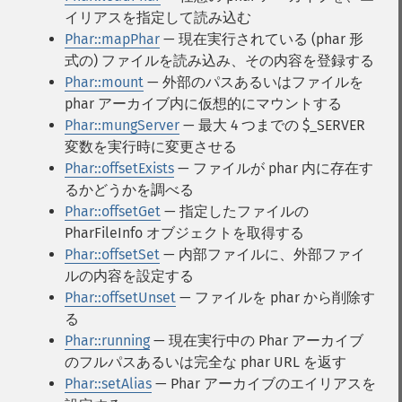
イリアスを指定して読み込む
Phar::mapPhar
— 現在実行されている (phar 形
式の) ファイルを読み込み、その内容を登録する
Phar::mount
— 外部のパスあるいはファイルを
phar アーカイブ内に仮想的にマウントする
Phar::mungServer
— 最大 4 つまでの $_SERVER
変数を実行時に変更させる
Phar::offsetExists
— ファイルが phar 内に存在す
るかどうかを調べる
Phar::offsetGet
— 指定したファイルの
PharFileInfo オブジェクトを取得する
Phar::offsetSet
— 内部ファイルに、外部ファイ
ルの内容を設定する
Phar::offsetUnset
— ファイルを phar から削除す
る
Phar::running
— 現在実行中の Phar アーカイブ
のフルパスあるいは完全な phar URL を返す
Phar::setAlias
— Phar アーカイブのエイリアスを