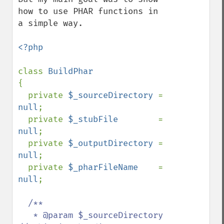
how to use PHAR functions in 
a simple way.

<?php

class 
{

  private 
$_sourceDirectory 
= 
null
;

  private 
$_stubFile        
= 
null
;

  private 
$_outputDirectory 
= 
null
;

  private 
$_pharFileName    
= 
null
;

/**

   * @param $_sourceDirectory       