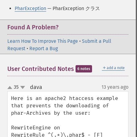
PharException
— PharException クラス
Found A Problem?
Learn How To Improve This Page
•
Submit a Pull
Request
•
Report a Bug
＋
User Contributed Notes
add a note
6 notes
dava
35
13 years ago
¶
up
down
Here is an apache2 htaccess example 
that prevents the downloading of 
phar-Archives by the user:

RewriteEngine on

RewriteRule ^(.*)\.phar$ - [F]
