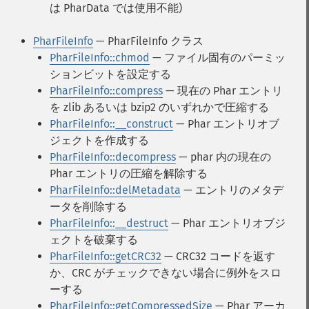
は PharData では使用不能)
PharFileInfo
— PharFileInfo クラス
PharFileInfo::chmod
— ファイル固有のパーミッ
ションビットを設定する
PharFileInfo::compress
— 現在の Phar エントリ
を zlib あるいは bzip2 のいずれかで圧縮する
PharFileInfo::__construct
— Phar エントリオブ
ジェクトを作成する
PharFileInfo::decompress
— phar 内の現在の
Phar エントリの圧縮を解除する
PharFileInfo::delMetadata
— エントリのメタデ
ータを削除する
PharFileInfo::__destruct
— Phar エントリオブジ
ェクトを破棄する
PharFileInfo::getCRC32
— CRC32 コードを返す
か、CRC がチェックできない場合に例外をスロ
ーする
PharFileInfo::getCompressedSize
— Phar アーカ