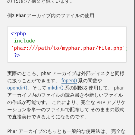
の
構文と似ています。
file://
例2 Phar アーカイブ内のファイルの使用
<?php

include 
'phar:///path/to/myphar.phar/file.php'
;

?>
実際のところ、phar アーカイブは外部ディスクと同様
に扱うことができます。
fopen()
系の関数や
opendir()
、そして
mkdir()
系の関数を使用して、 phar
アーカイブ内のファイルの読み書きや新しいファイル
の作成が可能です。 これにより、完全な PHP アプリケ
ーションを単一のファイルで配布して そのままの形式
で直接実行できるようになるのです。
Phar アーカイブのもっとも一般的な使用法は、 完全な