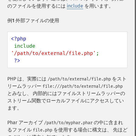
のファイルを使用するには
include
を用います。
例1 外部ファイルの使用
<?php

include 
'/path/to/external/file.php'
;

?>
PHP は、実際には
をスト
/path/to/external/file.php
リームラッパー
file:///path/to/external/file.php
とみなし、 内部的にはファイルストリームラッパーの
ストリーム関数でローカルファイルにアクセスしてい
ます。
Phar アーカイブ
の中に含まれ
/path/to/myphar.phar
るファイル
を使用する場合に構文は、 先ほど
file.php