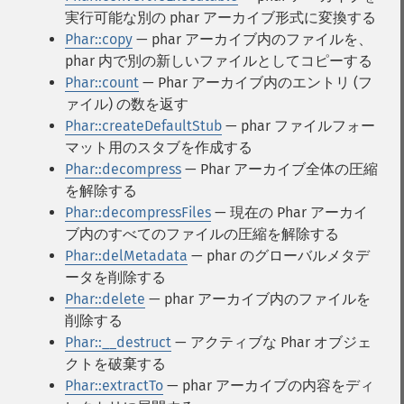
実行可能な別の phar アーカイブ形式に変換する
Phar::copy
— phar アーカイブ内のファイルを、
phar 内で別の新しいファイルとしてコピーする
Phar::count
— Phar アーカイブ内のエントリ (フ
ァイル) の数を返す
Phar::createDefaultStub
— phar ファイルフォー
マット用のスタブを作成する
Phar::decompress
— Phar アーカイブ全体の圧縮
を解除する
Phar::decompressFiles
— 現在の Phar アーカイ
ブ内のすべてのファイルの圧縮を解除する
Phar::delMetadata
— phar のグローバルメタデ
ータを削除する
Phar::delete
— phar アーカイブ内のファイルを
削除する
Phar::__destruct
— アクティブな Phar オブジェ
クトを破棄する
Phar::extractTo
— phar アーカイブの内容をディ