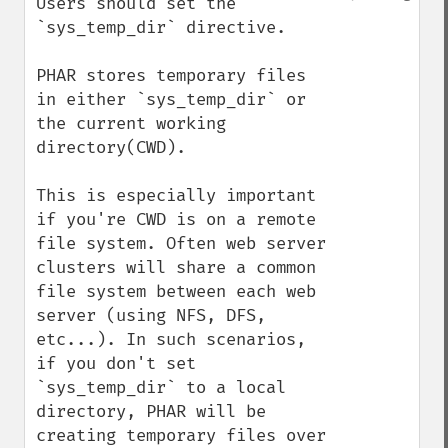
Users should set the 
`sys_temp_dir` directive.

PHAR stores temporary files 
in either `sys_temp_dir` or 
the current working 
directory(CWD).

This is especially important 
if you're CWD is on a remote 
file system. Often web server 
clusters will share a common 
file system between each web 
server (using NFS, DFS, 
etc...). In such scenarios, 
if you don't set 
`sys_temp_dir` to a local 
directory, PHAR will be 
creating temporary files over 