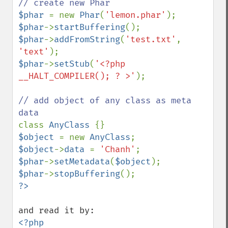
$phar 
= new 
Phar
(
'lemon.phar'
$phar
->
startBuffering
$phar
->
addFromString
(
'test.txt'
, 
'text'
$phar
->
setStub
(
'<?php 
__HALT_COMPILER(); ? >'
);

// add object of any class as meta 
class 
AnyClass 
$object 
= new 
AnyClass
$object
->
data 
= 
'Chanh'
$phar
->
setMetadata
(
$object
$phar
->
stopBuffering