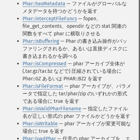
Phar::hasMetadata
— ファイルがグローバルな
メタデータを持つかどうかを返す
Phar::interceptFileFuncs
— fopen、
file_get_contents、opendir などの stat 関連の
関数をすべて phar に横取りさせる
Phar::isBuffering
— Phar の書き込み操作がバッ
ファリングされるか、あるいは直接ディスクに
書き込まれるかを調べる
Phar::isCompressed
— phar アーカイブ全体が
(.tar.gz/tar.bz などで) 圧縮されている場合に
Phar::GZ あるいは PHAR::BZ2 を返す
Phar::isFileFormat
— phar アーカイブが、パラメ
ータで指定した tar/phar/zip のいずれかの形式
である場合に true を返す
Phar::isValidPharFilename
— 指定したファイル
名が正しい形式の phar ファイルかどうかを返す
Phar::isWritable
— phar アーカイブが変更可能な
場合に true を返す
Phar::loadPhar
— 任意の phar アーカイブを、エ