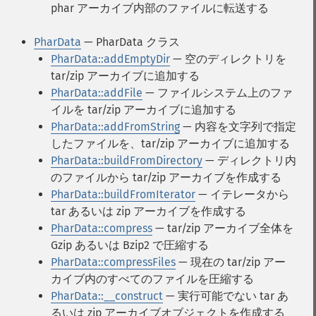
phar アーカイブ内部のファイルに転送する
PharData
— PharData クラス
PharData::addEmptyDir
— 空のディレクトリを
tar/zip アーカイブに追加する
PharData::addFile
— ファイルシステム上のファ
イルを tar/zip アーカイブに追加する
PharData::addFromString
— 内容を文字列で指定
したファイルを、tar/zip アーカイブに追加する
PharData::buildFromDirectory
— ディレクトリ内
のファイルから tar/zip アーカイブを作成する
PharData::buildFromIterator
— イテレータから
tar あるいは zip アーカイブを作成する
PharData::compress
— tar/zip アーカイブ全体を
Gzip あるいは Bzip2 で圧縮する
PharData::compressFiles
— 現在の tar/zip アー
カイブ内のすべてのファイルを圧縮する
PharData::__construct
— 実行可能でない tar あ
るいは zip アーカイブオブジェクトを作成する