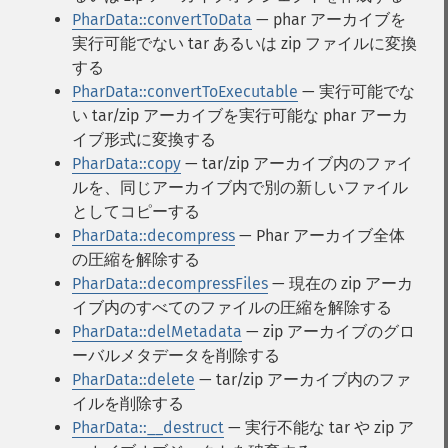
PharData::convertToData
— phar アーカイブを
実行可能でない tar あるいは zip ファイルに変換
する
PharData::convertToExecutable
— 実行可能でな
い tar/zip アーカイブを実行可能な phar アーカ
イブ形式に変換する
PharData::copy
— tar/zip アーカイブ内のファイ
ルを、同じアーカイブ内で別の新しいファイル
としてコピーする
PharData::decompress
— Phar アーカイブ全体
の圧縮を解除する
PharData::decompressFiles
— 現在の zip アーカ
イブ内のすべてのファイルの圧縮を解除する
PharData::delMetadata
— zip アーカイブのグロ
ーバルメタデータを削除する
PharData::delete
— tar/zip アーカイブ内のファ
イルを削除する
PharData::__destruct
— 実行不能な tar や zip ア