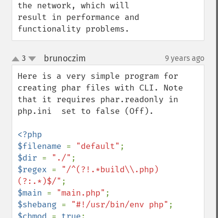
the network, which will 
result in performance and 
functionality problems.
brunoczim
3
9 years ago
¶
up
down
Here is a very simple program for 
creating phar files with CLI. Note 
that it requires phar.readonly in 
php.ini  set to false (Off).

<?php

$filename 
= 
"default"
$dir 
= 
"./"
$regex 
= 
"/^(?!.*build\\.php)
(?:.*)$/"
$main 
= 
"main.php"
$shebang 
= 
"#!/usr/bin/env php"
$chmod 
= 
true
;
