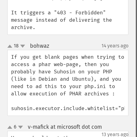
It triggers a "403 - Forbidden" 
message instead of delivering the 
archive.
bohwaz
18
14 years ago
¶
up
down
If you get blank pages when trying to 
access a phar web-page, then you 
probably have Suhosin on your PHP 
(like in Debian and Ubuntu), and you 
need to ad this to your php.ini to 
allow execution of PHAR archives :

suhosin.executor.include.whitelist="phar"
v-mafick at microsoft dot com
6
¶
up
down
13 years ago