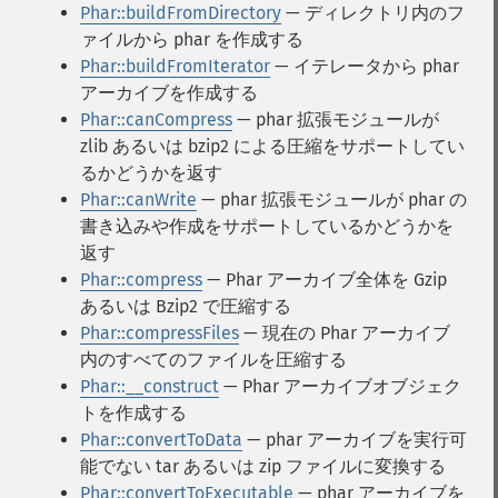
Phar::buildFromDirectory
— ディレクトリ内のフ
ァイルから phar を作成する
Phar::buildFromIterator
— イテレータから phar
アーカイブを作成する
Phar::canCompress
— phar 拡張モジュールが
zlib あるいは bzip2 による圧縮をサポートしてい
るかどうかを返す
Phar::canWrite
— phar 拡張モジュールが phar の
書き込みや作成をサポートしているかどうかを
返す
Phar::compress
— Phar アーカイブ全体を Gzip
あるいは Bzip2 で圧縮する
Phar::compressFiles
— 現在の Phar アーカイブ
内のすべてのファイルを圧縮する
Phar::__construct
— Phar アーカイブオブジェク
トを作成する
Phar::convertToData
— phar アーカイブを実行可
能でない tar あるいは zip ファイルに変換する
Phar::convertToExecutable
— phar アーカイブを