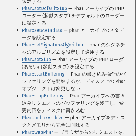
設定する
Phar::setDefaultStub
— Phar アーカイブの PHP
ローダー (起動スタブ) をデフォルトのローダー
に設定する
Phar::setMetadata
— phar アーカイブのメタデ
ータを設定する
Phar::setSignatureAlgorithm
— phar のシグネチ
ャのアルゴリズムを設定して適用する
Phar::setStub
— Phar アーカイブの PHP ローダ
(あるいは起動スタブ) を設定する
Phar::startBuffering
— Phar の書き込み操作のバ
ッファリングを開始するが、ディスク上の Phar
オブジェクトは変更しない
Phar::stopBuffering
— Phar アーカイブへの書き
込みリクエストのバッファリングを終了し、変
更内容をディスクに書き込む
Phar::unlinkArchive
— phar アーカイブをディス
クとメモリから完全に削除する
Phar::webPhar
— ブラウザからのリクエストを、