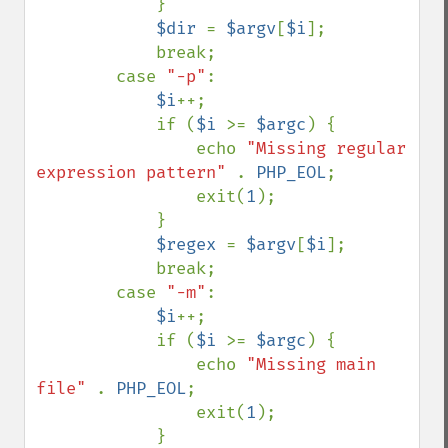
            }

$dir 
= 
$argv
[
$i
];

            break;

        case 
"-p"
:

$i
++;

            if (
$i 
>= 
$argc
) {

                echo 
"Missing regular 
expression pattern" 
. 
PHP_EOL
;

                exit(
1
);

            }

$regex 
= 
$argv
[
$i
];

            break;

        case 
"-m"
:

$i
++;

            if (
$i 
>= 
$argc
) {

                echo 
"Missing main 
file" 
. 
PHP_EOL
;

                exit(
1
);

            }
