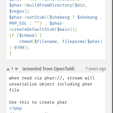
$phar
->
buildFromDirectory
(
$dir
, 
$regex
$phar
->
setStub
((
$shebang 
? 
$shebang 
. 
PHP_EOL 
: 
""
) . 
$phar
-
>
createDefaultStub
(
$main
));

if (
$chmod
) {

chmod
(
$filename
, 
fileperms
(
$phar
) 
| 
0700
);

}
lemonkid from OpenToAll
1
7 years ago
¶
up
down
when read via phar://, stream will 
unserialize object including phar 
file
