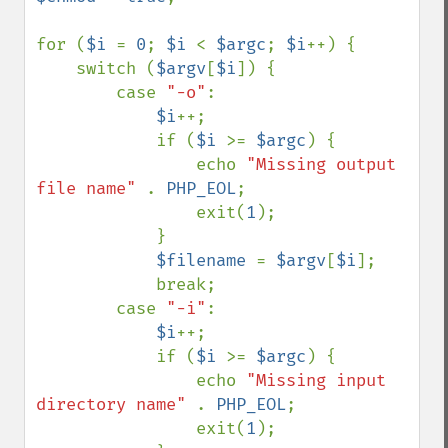
for (
$i 
= 
0
; 
$i 
< 
$argc
; 
$i
++) {

    switch (
$argv
[
$i
]) {

        case 
"-o"
:

$i
++;

            if (
$i 
>= 
$argc
) {

                echo 
"Missing output 
file name" 
. 
PHP_EOL
;

                exit(
1
);

            }

$filename 
= 
$argv
[
$i
];

            break;

        case 
"-i"
:

$i
++;

            if (
$i 
>= 
$argc
) {

                echo 
"Missing input 
directory name" 
. 
PHP_EOL
;

                exit(
1
);
