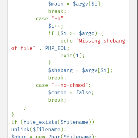
$main 
= 
$argv
[
$i
];

            break;

        case 
"-b"
:

$i
++;

            if (
$i 
>= 
$argc
) {

                echo 
"Missing shebang 
of file" 
. 
PHP_EOL
;

                exit(
1
);

            }

$shebang 
= 
$argv
[
$i
];

            break;

        case 
"--no-chmod"
:

$chmod 
= 
false
;

            break;

    }

}

if (
file_exists
(
$filename
)) 
unlink
(
$filename
$phar 
= new 
Phar
(
$filename