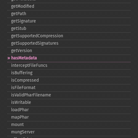
getModified
getPath
getSignature
getStub
getSupportedCompression
getSupportedSignatures
getVersion
hasMetadata
interceptFileFuncs
isBuffering
isCompressed
isFileFormat
isValidPharFilename
isWritable
loadPhar
mapPhar
mount
mungServer