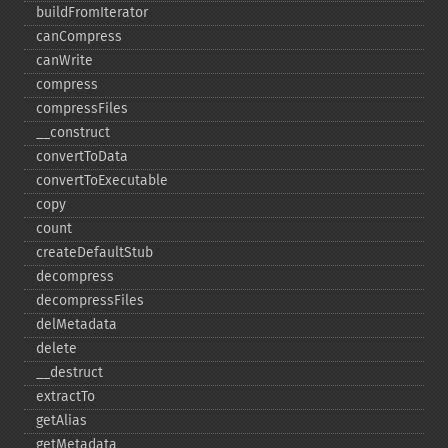
buildFromIterator
canCompress
canWrite
compress
compressFiles
_​_​construct
convertToData
convertToExecutable
copy
count
createDefaultStub
decompress
decompressFiles
delMetadata
delete
_​_​destruct
extractTo
getAlias
getMetadata