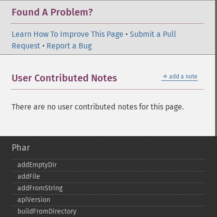
Found A Problem?
Learn How To Improve This Page
•
Submit a Pull
Request
•
Report a Bug
＋
User Contributed Notes
add a note
There are no user contributed notes for this page.
Phar
addEmptyDir
addFile
addFromString
apiVersion
buildFromDirectory