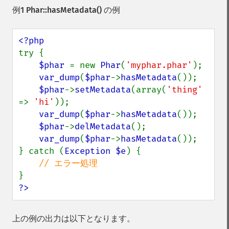
例1
Phar::hasMetadata()
の例
try {

$phar 
= new 
Phar
(
'myphar.phar'
);

var_dump
(
$phar
->
hasMetadata
());

$phar
->
setMetadata
(array(
'thing' 
=> 
'hi'
));

var_dump
(
$phar
->
hasMetadata
());

$phar
->
delMetadata
();

var_dump
(
$phar
->
hasMetadata
());

} catch (
Exception $e
) {

?>
上の例の出力は以下となります。