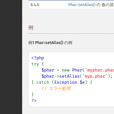
8.4.0
Phar::setAlias()
の 仮の
例
¶
例1
Phar::setAlias()
の例
try {

$phar 
= new 
Phar
(
'myphar.pha
$phar
->
setAlias
(
'myp.phar'
);

} catch (
Exception $e
) {

?>