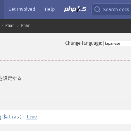
Get Involved
Help
Search docs
Phar
Phar
Change language:
スを設定する
g
$alias
):
true