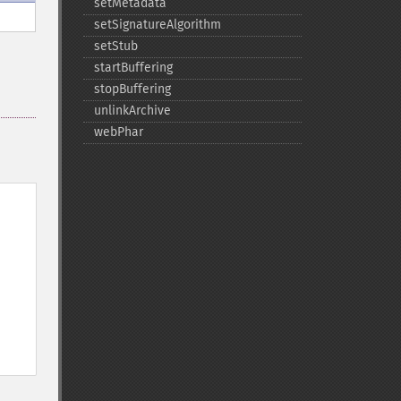
setMetadata
setSignatureAlgorithm
setStub
startBuffering
stopBuffering
unlinkArchive
webPhar