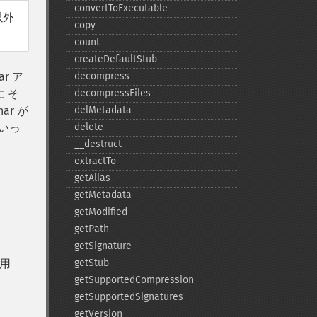
convertToExecutable
以外
copy
count
createDefaultStub
r ア
decompress
 そ
decompressFiles
r が
delMetadata
いっ
delete
_​_​destruct
extractTo
getAlias
getMetadata
getModified
getPath
getSignature
用
getStub
getSupportedCompression
getSupportedSignatures
getVersion