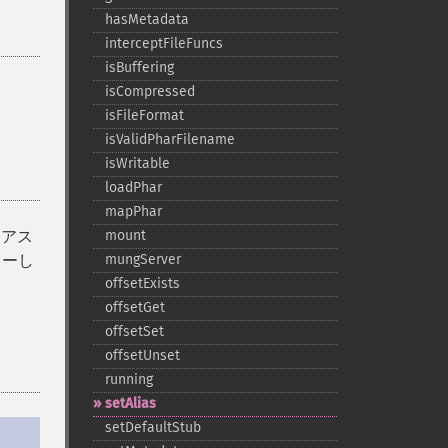
hasMetadata
interceptFileFuncs
isBuffering
isCompressed
isFileFormat
isValidPharFilename
isWritable
loadPhar
mapPhar
リアス
mount
ローし
mungServer
offsetExists
offsetGet
offsetSet
offsetUnset
running
setAlias
setDefaultStub