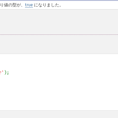
戻り値の型が、
true
になりました。
r'
);
