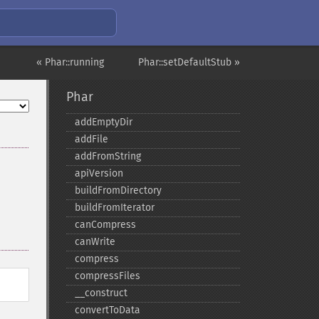
« Phar::running
Phar::setDefaultStub »
Phar
addEmptyDir
addFile
addFromString
apiVersion
buildFromDirectory
buildFromIterator
canCompress
canWrite
compress
compressFiles
_​_​construct
convertToData