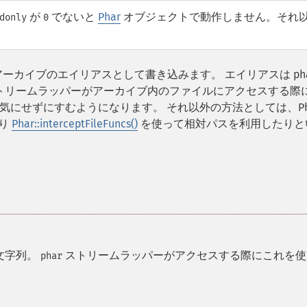
が
でないと
Phar
オブジェクトで動作しません。それ
donly
0
アーカイブのエイリアスとして書き込みます。 エイリアスは pha
トリームラッパーがアーカイブ内のファイルにアクセスする際に
にせずにすむようになります。 それ以外の方法としては、Pha
たり
Phar::interceptFileFuncs()
を使って相対パスを利用したりと
文字列。
ストリームラッパーがアクセスする際にこれを使
phar