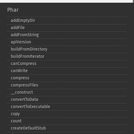
Phar
addEmptyDir
addFile
addFromString
apiVersion
buildFromDirectory
buildFromIterator
canCompress
canWrite
compress
compressFiles
_​_​construct
convertToData
convertToExecutable
copy
count
createDefaultStub