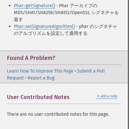
Phar::getSignature()
- Phar アーカイブの
MD5/SHA1/SHA256/SHA512/OpenSSL シグネチャを
返す
Phar::setSignatureAlgorithm()
- phar のシグネチャ
のアルゴリズムを設定して適用する
Found A Problem?
Learn How To Improve This Page
•
Submit a Pull
Request
•
Report a Bug
＋
User Contributed Notes
add a note
There are no user contributed notes for this page.