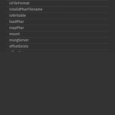
isFileFormat
isValidPharFilename
isWritable
loadPhar
mapPhar
mount
mungServer
offsetExists
offsetGet
offsetSet
offsetUnset
running
setAlias
setDefaultStub
setMetadata
setSignatureAlgorithm
setStub
startBuffering
stopBuffering