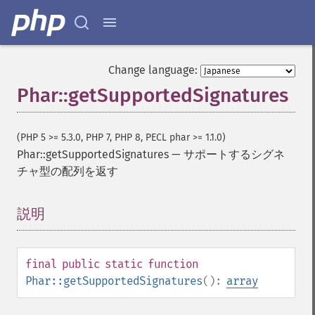
Change language:
Phar::getSupportedSignatures
(PHP 5 >= 5.3.0, PHP 7, PHP 8, PECL phar >= 1.1.0)
Phar::getSupportedSignatures
—
サポートするシグネ
チャ型の配列を返す
説明
¶
final
public
static
function
Phar::getSupportedSignatures
():
array