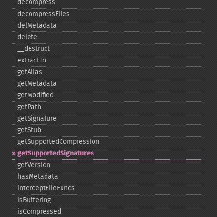
decompress
decompressFiles
delMetadata
delete
_​_​destruct
extractTo
getAlias
getMetadata
getModified
getPath
getSignature
getStub
getSupportedCompression
getSupportedSignatures
getVersion
hasMetadata
interceptFileFuncs
isBuffering
isCompressed