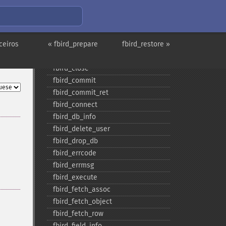
fbird_​blob_​echo
fbird_​blob_​get
fbird_​blob_​import
ceiros
« fbird_prepare
fbird_​blob_​info
fbird_restore »
fbird_​blob_​open
fbird_​close
fbird_​commit
fbird_​commit_​ret
fbird_​connect
fbird_​db_​info
fbird_​delete_​user
fbird_​drop_​db
fbird_​errcode
fbird_​errmsg
fbird_​execute
fbird_​fetch_​assoc
fbird_​fetch_​object
fbird_​fetch_​row
fbird_​field_​info