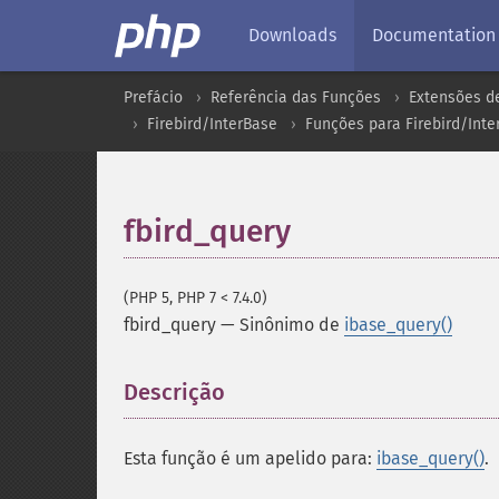
Downloads
Documentation
Prefácio
Referência das Funções
Extensões d
Firebird/InterBase
Funções para Firebird/Inte
fbird_query
(PHP 5, PHP 7 < 7.4.0)
fbird_query
—
Sinônimo de
ibase_query()
Descrição
¶
Esta função é um apelido para:
ibase_query()
.