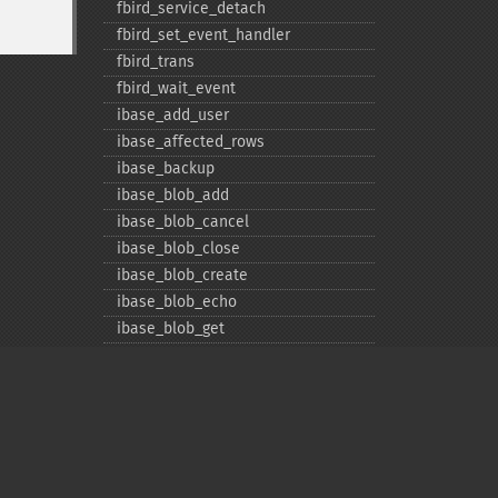
fbird_​service_​detach
fbird_​set_​event_​handler
fbird_​trans
fbird_​wait_​event
ibase_​add_​user
ibase_​affected_​rows
ibase_​backup
ibase_​blob_​add
ibase_​blob_​cancel
ibase_​blob_​close
ibase_​blob_​create
ibase_​blob_​echo
ibase_​blob_​get
ibase_​blob_​import
ibase_​blob_​info
ibase_​blob_​open
ibase_​close
ibase_​commit
ibase_​commit_​ret