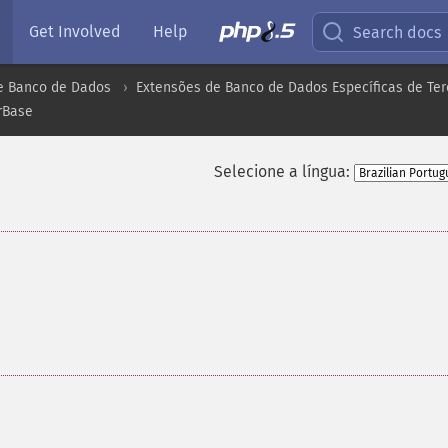
Get Involved
Help
Search docs
e Banco de Dados
Extensões de Banco de Dados Específicas de Ter
rBase
Selecione a língua: