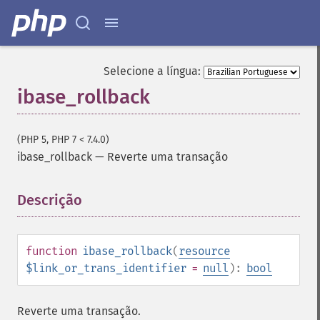
Selecione a língua:
ibase_rollback
(PHP 5, PHP 7 < 7.4.0)
ibase_rollback
—
Reverte uma transação
Descrição
¶
function
ibase_rollback
(
resource
$link_or_trans_identifier
=
null
):
bool
Reverte uma transação.