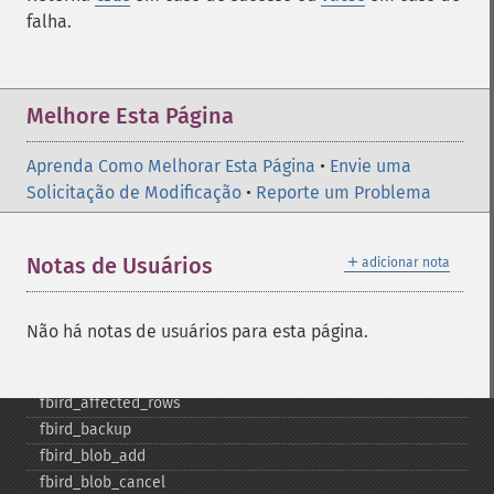
falha.
Melhore Esta Página
Aprenda Como Melhorar Esta Página
•
Envie uma
Solicitação de Modificação
•
Reporte um Problema
＋
Notas de Usuários
adicionar nota
Não há notas de usuários para esta página.
Funções para Firebird/InterBase
fbird_​add_​user
fbird_​affected_​rows
fbird_​backup
fbird_​blob_​add
fbird_​blob_​cancel