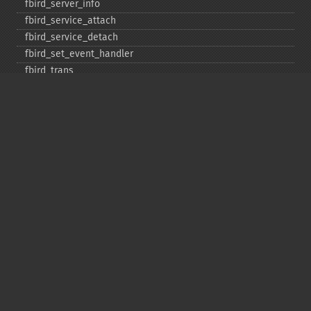
fbird_​server_​info
fbird_​service_​attach
fbird_​service_​detach
fbird_​set_​event_​handler
fbird_​trans
fbird_​wait_​event
ibase_​add_​user
ibase_​affected_​rows
ibase_​backup
ibase_​blob_​add
ibase_​blob_​cancel
ibase_​blob_​close
ibase_​blob_​create
ibase_​blob_​echo
ibase_​blob_​get
ibase_​blob_​import
ibase_​blob_​info
ibase_​blob_​open
ibase_​close