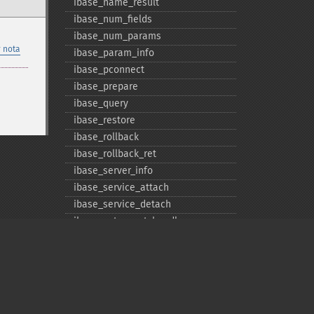
ibase_​name_​result
ibase_​num_​fields
ibase_​num_​params
 nota
ibase_​param_​info
ibase_​pconnect
ibase_​prepare
ibase_​query
ibase_​restore
ibase_​rollback
ibase_​rollback_​ret
ibase_​server_​info
ibase_​service_​attach
ibase_​service_​detach
ibase_​set_​event_​handler
ibase_​trans
ibase_​wait_​event