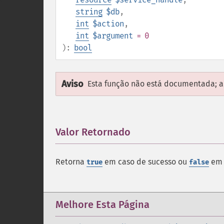
string
$db
,
int
$action
,
int
$argument
= 0
):
bool
Aviso
Esta função não está documentada; ap
Valor Retornado
¶
Retorna
em caso de sucesso ou
em 
true
false
Melhore Esta Página