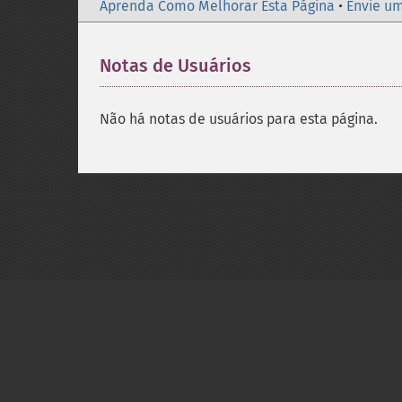
Aprenda Como Melhorar Esta Página
•
Envie um
Notas de Usuários
Não há notas de usuários para esta página.