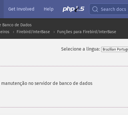
Get Involved
Help
Search docs
e Banco de Dados
eiros
Firebird/InterBase
Funções para Firebird/InterBase
Selecione a língua:
manutenção no servidor de banco de dados