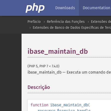
Downloads
Documentation
Prefácio
Referência das Funções
Extensões d
Extensões de Banco de Dados Específicas de Terc
ibase_maintain_db
(PHP 5, PHP 7 < 7.4.0)
ibase_maintain_db
—
Executa um comando de 
Descrição
¶
function
ibase_maintain_db
(
resource
$service_handle
,