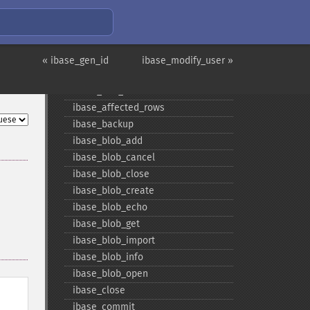
fbird_​service_​attach
fbird_​service_​detach
fbird_​set_​event_​handler
fbird_​trans
« ibase_gen_id
ibase_modify_user »
fbird_​wait_​event
ibase_​add_​user
ibase_​affected_​rows
ibase_​backup
ibase_​blob_​add
ibase_​blob_​cancel
ibase_​blob_​close
ibase_​blob_​create
ibase_​blob_​echo
ibase_​blob_​get
ibase_​blob_​import
ibase_​blob_​info
ibase_​blob_​open
ibase_​close
ibase_​commit