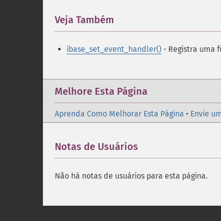
Veja Também
¶
ibase_set_event_handler()
- Registra uma 
Melhore Esta Página
Aprenda Como Melhorar Esta Página
•
Envie um
Notas de Usuários
Não há notas de usuários para esta página.