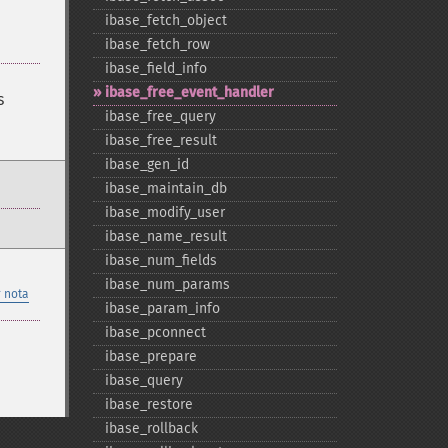
ibase_​fetch_​object
ibase_​fetch_​row
ibase_​field_​info
ibase_​free_​event_​handler
s
ibase_​free_​query
ibase_​free_​result
ibase_​gen_​id
ibase_​maintain_​db
ibase_​modify_​user
ibase_​name_​result
ibase_​num_​fields
ibase_​num_​params
 nota
ibase_​param_​info
ibase_​pconnect
ibase_​prepare
ibase_​query
ibase_​restore
ibase_​rollback