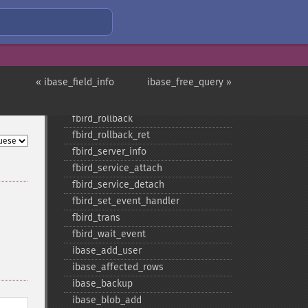
fbird_​num_​fields
fbird_​num_​params
fbird_​param_​info
fbird_​pconnect
fbird_​prepare
« ibase_field_info
ibase_free_query »
fbird_​query
fbird_​restore
fbird_​rollback
fbird_​rollback_​ret
fbird_​server_​info
fbird_​service_​attach
fbird_​service_​detach
fbird_​set_​event_​handler
fbird_​trans
fbird_​wait_​event
ibase_​add_​user
ibase_​affected_​rows
ibase_​backup
ibase_​blob_​add