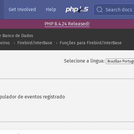
Get Involved
Help
Search docs
PHP 8.4.24 Released!
e Banco de Dados
eiros
Firebird/InterBase
Funções para Firebird/InterBase
Selecione a língua:
ulador de eventos registrado