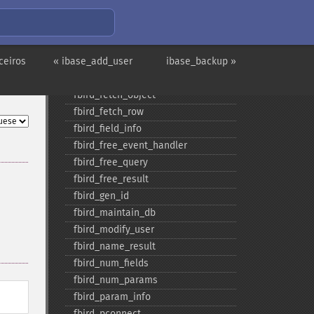
fbird_​drop_​db
fbird_​errcode
fbird_​errmsg
ceiros
« ibase_add_user
fbird_​execute
ibase_backup »
fbird_​fetch_​assoc
fbird_​fetch_​object
fbird_​fetch_​row
fbird_​field_​info
fbird_​free_​event_​handler
fbird_​free_​query
fbird_​free_​result
fbird_​gen_​id
fbird_​maintain_​db
fbird_​modify_​user
fbird_​name_​result
fbird_​num_​fields
fbird_​num_​params
fbird_​param_​info
fbird_​pconnect