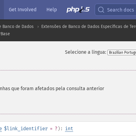
Get Involved
Help
Search docs
e Banco de Dados
Extensões de Banco de Dados Específicas de Ter
rBase
Selecione a língua:
nhas que foram afetados pela consulta anterior
e
$link_identifier
= ?
):
int