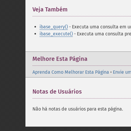
Veja Também
¶
ibase_query()
- Executa uma consulta em u
ibase_execute()
- Executa uma consulta pr
Melhore Esta Página
Aprenda Como Melhorar Esta Página
•
Envie um
Notas de Usuários
Não há notas de usuários para esta página.