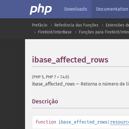
Downloads
Documentation
Prefácio
Referência das Funções
Extensões d
Firebird/InterBase
Funções para Firebird/Inte
ibase_affected_rows
(PHP 5, PHP 7 < 7.4.0)
ibase_affected_rows
—
Retorna o número de li
Descrição
¶
function
ibase_affected_rows
(
resourc