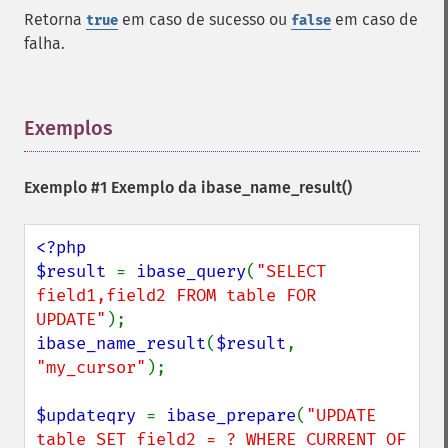
Retorna
em caso de sucesso ou
em caso de
true
false
falha.
Exemplos
¶
Exemplo #1 Exemplo da
ibase_name_result()
<?php

$result 
= 
ibase_query
(
"SELECT 
field1,field2 FROM table FOR 
UPDATE"
ibase_name_result
(
$result
, 
"my_cursor"
);

$updateqry 
= 
ibase_prepare
(
"UPDATE 
table SET field2 = ? WHERE CURRENT OF 