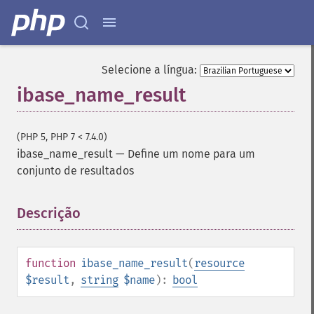
Selecione a língua:
ibase_name_result
(PHP 5, PHP 7 < 7.4.0)
ibase_name_result
—
Define um nome para um
conjunto de resultados
Descrição
¶
function
ibase_name_result
(
resource
$result
,
string
$name
):
bool