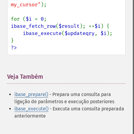
my_cursor"
);

for (
$i 
= 
0
; 
ibase_fetch_row
(
$result
); ++
$i
) {

ibase_execute
(
$updateqry
, 
$i
);

?>
Veja Também
¶
ibase_prepare()
- Prepara uma consulta para
ligação de parâmetros e execução posteriores
ibase_execute()
- Executa uma consulta preparada
anteriormente