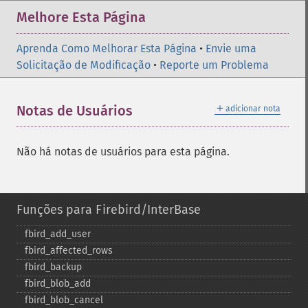
Melhore Esta Página
Aprenda Como Melhorar Esta Página
•
Envie uma
Solicitação de Modificação
•
Reporte um Problema
＋
Notas de Usuários
adicionar nota
Não há notas de usuários para esta página.
Funções para Firebird/InterBase
fbird_​add_​user
fbird_​affected_​rows
fbird_​backup
fbird_​blob_​add
fbird_​blob_​cancel