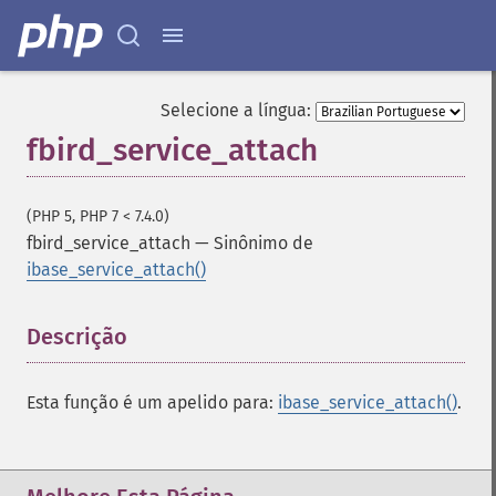
Selecione a língua:
fbird_service_attach
(PHP 5, PHP 7 < 7.4.0)
fbird_service_attach
—
Sinônimo de
ibase_service_attach()
Descrição
¶
Esta função é um apelido para:
ibase_service_attach()
.