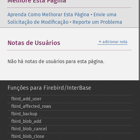
Melhore Esta Página
Aprenda Como Melhorar Esta Página
•
Envie uma
Solicitação de Modificação
•
Reporte um Problema
＋
Notas de Usuários
adicionar nota
Não há notas de usuários para esta página.
Funções para Firebird/InterBase
fbird_​add_​user
fbird_​affected_​rows
fbird_​backup
fbird_​blob_​add
fbird_​blob_​cancel
fbird_​blob_​close