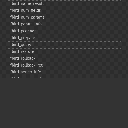
fbird_​name_​result
fbird_​num_​fields
fbird_​num_​params
fbird_​param_​info
fbird_​pconnect
fbird_​prepare
fbird_​query
fbird_​restore
fbird_​rollback
fbird_​rollback_​ret
fbird_​server_​info
fbird_​service_​attach
fbird_​service_​detach
fbird_​set_​event_​handler
fbird_​trans
fbird_​wait_​event
ibase_​add_​user
ibase_​affected_​rows
ibase_​backup