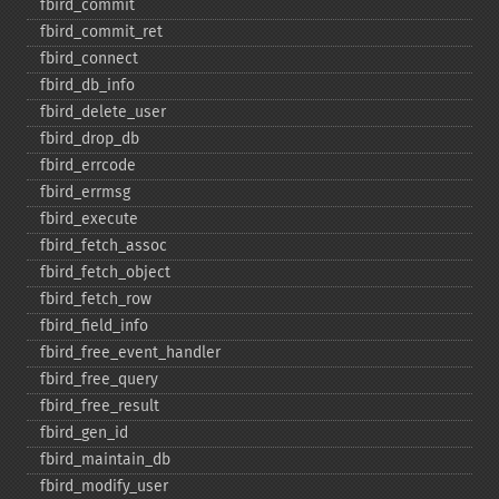
fbird_​commit
fbird_​commit_​ret
fbird_​connect
fbird_​db_​info
fbird_​delete_​user
fbird_​drop_​db
fbird_​errcode
fbird_​errmsg
fbird_​execute
fbird_​fetch_​assoc
fbird_​fetch_​object
fbird_​fetch_​row
fbird_​field_​info
fbird_​free_​event_​handler
fbird_​free_​query
fbird_​free_​result
fbird_​gen_​id
fbird_​maintain_​db
fbird_​modify_​user