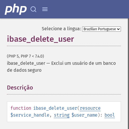
Selecione a língua:
ibase_delete_user
(PHP 5, PHP 7 < 7.4.0)
ibase_delete_user
—
Exclui um usuário de um banco
de dados seguro
Descrição
¶
function
ibase_delete_user
(
resource
$service_handle
,
string
$user_name
):
bool