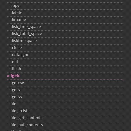
copy
delete
dirname
disk_​free_​space
disk_​total_​space
diskfreespace
fclose
fdatasync
feof
fflush
fgetc
fgetcsv
fgets
fgetss
file
file_​exists
file_​get_​contents
file_​put_​contents