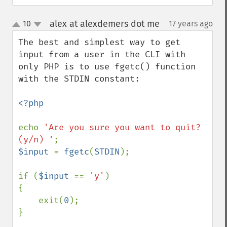
alex at alexdemers dot me
10
17 years ago
¶
up
down
The best and simplest way to get 
input from a user in the CLI with 
only PHP is to use fgetc() function 
with the STDIN constant:

<?php

echo 
'Are you sure you want to quit? 
(y/n) '
$input 
= 
fgetc
(
STDIN
);

if (
$input 
== 
'y'
)

{

    exit(
0
);

}
