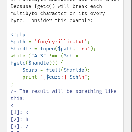
Because fgetc() will break each 
multibyte character on its every 
byte. Consider this example: 

<?php

$path 
= 
'foo/cyrillic.txt'
$handle 
= 
fopen
(
$path
, 
'rb'
);

while (
FALSE 
!== (
$ch 
= 
fgetc
(
$handle
))) {

$curs 
= 
ftell
(
$hanlde
);

    print 
"[
$curs
:] 
$ch
\n"
;

/* The result will be something like 
this:

<

[1]: <

[2]: h

[3]: 2
