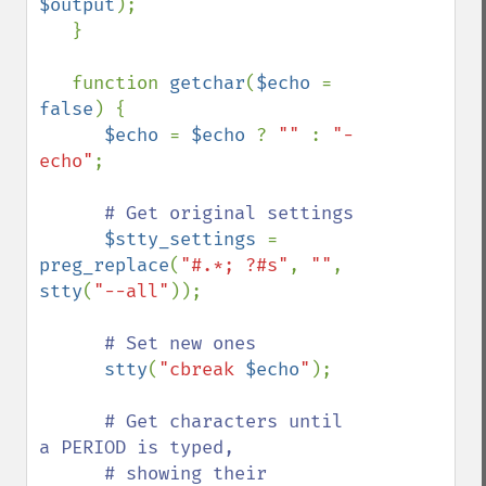
$output
);

   }

   function 
getchar
(
$echo 
= 
false
) {

$echo 
= 
$echo 
? 
"" 
: 
"-
echo"
;

# Get original settings

$stty_settings 
= 
preg_replace
(
"#.*; ?#s"
, 
""
, 
stty
(
"--all"
));

# Set new ones

stty
(
"cbreak 
$echo
"
);

# Get characters until 
a PERIOD is typed,  

      # showing their 