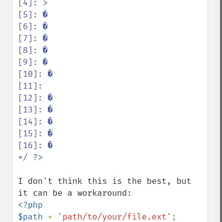
[4]: >

[5]: �

[6]: �

[7]: �

[8]: �

[9]: �

[10]: �

[11]:  

[12]: �

[13]: �

[14]: �

[15]: �

[16]: �

*/ 
I don't think this is the best, but 
<?php

$path 
= 
'path/to/your/file.ext'
;
