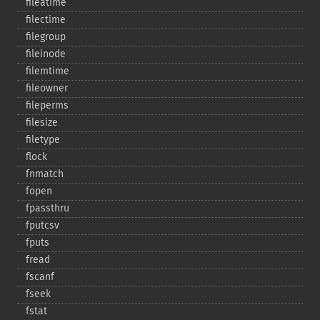
fileatime
filectime
filegroup
fileinode
filemtime
fileowner
fileperms
filesize
filetype
flock
fnmatch
fopen
fpassthru
fputcsv
fputs
fread
fscanf
fseek
fstat