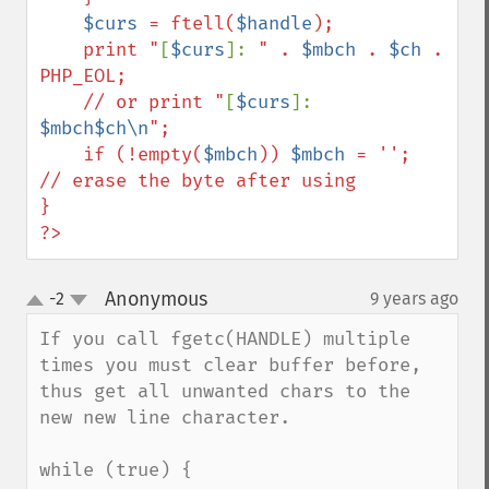
$curs
 = ftell(
$handle
);

    print "
[
$curs
]: 
" . 
$mbch
 . 
$ch
 . 
PHP_EOL;

    // or print "
[
$curs
]: 
$mbch$ch\n
";

    if (!empty(
$mbch
)) 
$mbch
 = '';    
// erase the byte after using

}

?>
Anonymous
-2
9 years ago
¶
up
down
If you call fgetc(HANDLE) multiple 
times you must clear buffer before, 
thus get all unwanted chars to the 
new new line character.

while (true) {
