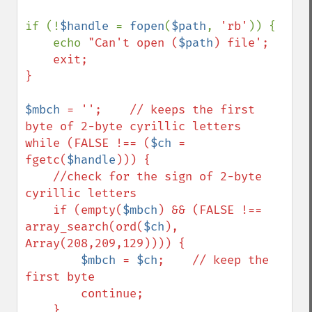
if (!
$handle 
= 
fopen
(
$path
, 
'rb'
)) {

    echo 
"Can't open (
$path
) file';

    exit;

}

$mbch
 = '';    // keeps the first 
byte of 2-byte cyrillic letters

while (FALSE !== (
$ch
 = 
fgetc(
$handle
))) {        

    //check for the sign of 2-byte 
cyrillic letters    

    if (empty(
$mbch
) && (FALSE !== 
array_search(ord(
$ch
), 
Array(208,209,129)))) {

$mbch
 = 
$ch
;    // keep the 
first byte

        continue;

    }
