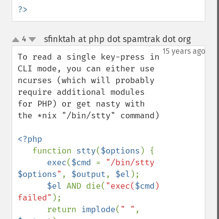
?>
sfinktah at php dot spamtrak dot org
4
¶
up
down
15 years ago
To read a single key-press in 
CLI mode, you can either use 
ncurses (which will probably 
require additional modules 
for PHP) or get nasty with 
the *nix "/bin/stty" command)

<?php

function 
stty
(
$options
) {

exec
(
$cmd 
= 
"/bin/stty 
$options
"
, 
$output
, 
$el
);

$el 
AND die(
"exec(
$cmd
) 
failed"
);

      return 
implode
(
" "
, 