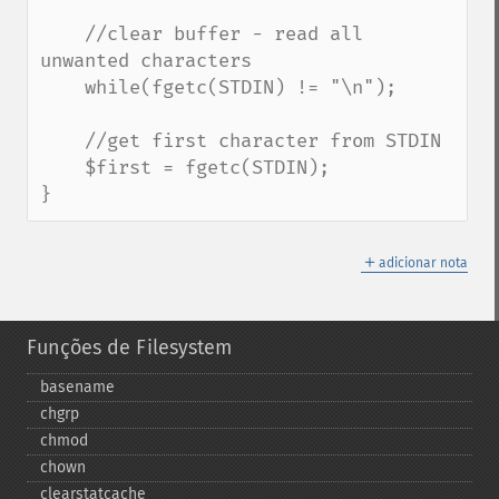
    //clear buffer - read all 
unwanted characters

    while(fgetc(STDIN) != "\n");

    //get first character from STDIN

    $first = fgetc(STDIN);

}
＋
adicionar nota
Funções de Filesystem
basename
chgrp
chmod
chown
clearstatcache