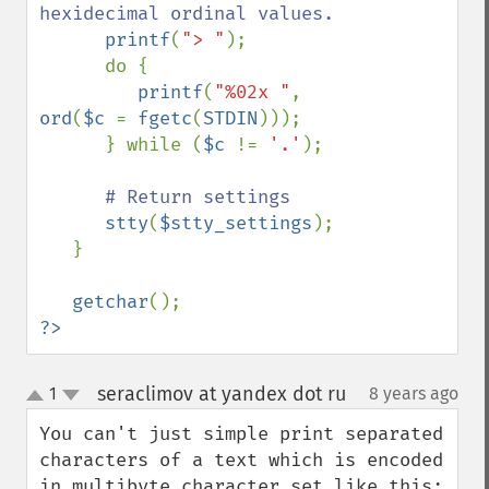
hexidecimal ordinal values.

printf
(
"> "
);

      do {

printf
(
"%02x "
, 
ord
(
$c 
= 
fgetc
(
STDIN
)));

      } while (
$c 
!= 
'.'
);

# Return settings

stty
(
$stty_settings
);

   }

getchar
?>
seraclimov at yandex dot ru
1
8 years ago
¶
up
down
You can't just simple print separated 
characters of a text which is encoded 
in multibyte character set like this;
