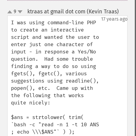
ktraas at gmail dot com (Kevin Traas)
9
¶
up
down
17 years ago
I was using command-line PHP 
to create an interactive 
script and wanted the user to 
enter just one character of 
input - in response a Yes/No 
question.  Had some trouble 
finding a way to do so using 
fgets(), fgetc(), various 
suggestions using readline(), 
popen(), etc.  Came up with 
the following that works 
quite nicely:

$ans = strtolower( trim( 
`bash -c "read -n 1 -t 10 ANS 
; echo \\\$ANS"` ) );