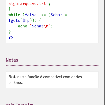
algumarquivo.txt'
;

}

while (
false 
!== (
$char 
= 
fgetc
(
$fp
))) {

    echo 
"
$char
\n"
;

?>
Notas
¶
Nota
:
Esta função é compatível com dados
binários.