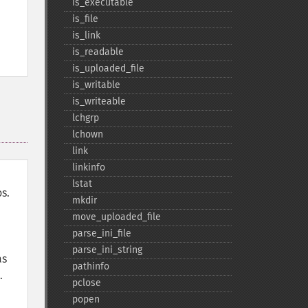
is_​executable
is_​file
is_​link
is_​readable
is_​uploaded_​file
is_​writable
is_​writeable
lchgrp
lchown
link
linkinfo
lstat
s.
mkdir
move_​uploaded_​file
parse_​ini_​file
parse_​ini_​string
as
pathinfo
.
pclose
popen