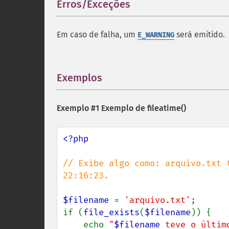
Erros/Exceções
¶
Em caso de falha, um
será emitido.
E_WARNING
Exemplos
¶
Exemplo #1 Exemplo de
fileatime()
<?php

// Exibe algo como: arquivo.txt 
22:16:23.

$filename 
= 
'arquivo.txt'
;

if (
file_exists
(
$filename
)) {

    echo 
"
$filename
 teve o últim