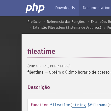
Downloads
Documentation
Prefácio
Referência das Funções
Extensões R
Extensão Filesystem (Sistema de Arquivos)
Fu
fileatime
(PHP 4, PHP 5, PHP 7, PHP 8)
fileatime
—
Obtém o último horário de acesso 
Descrição
¶
function
fileatime
(
string
$filename
)