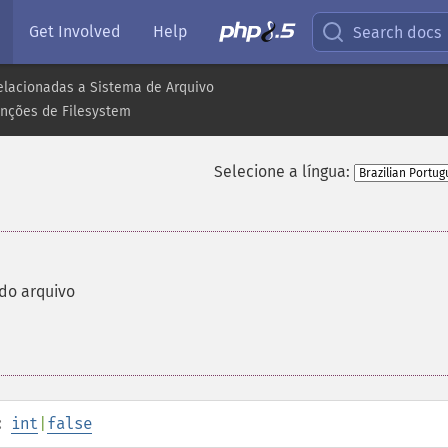
Get Involved
Help
Search docs
elacionadas a Sistema de Arquivo
nções de Filesystem
Selecione a língua:
do arquivo
:
int
|
false