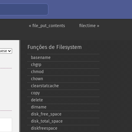
« file_put_contents
filectime »
Funções de Filesystem
basename
chgrp
chmod
chown
clearstatcache
copy
delete
dirname
disk_​free_​space
disk_​total_​space
diskfreespace