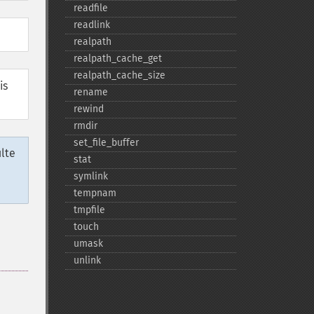
readfile
readlink
realpath
realpath_​cache_​get
realpath_​cache_​size
is
rename
rewind
rmdir
set_​file_​buffer
lte
stat
symlink
tempnam
tmpfile
touch
umask
unlink