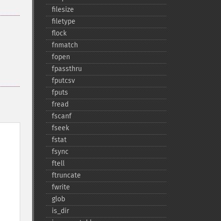
filesize
filetype
flock
fnmatch
fopen
fpassthru
fputcsv
fputs
fread
fscanf
fseek
fstat
fsync
ftell
ftruncate
fwrite
glob
is_​dir