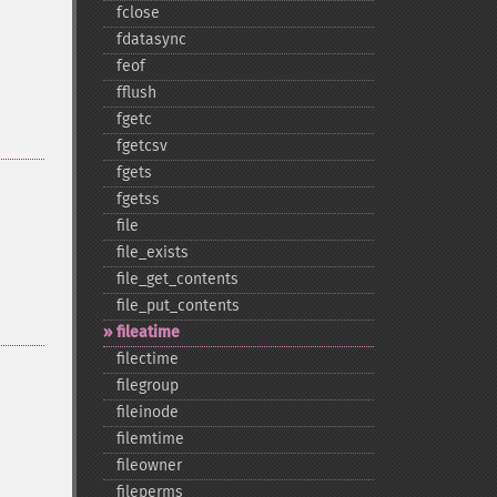
fclose
fdatasync
feof
fflush
fgetc
fgetcsv
fgets
fgetss
file
file_​exists
file_​get_​contents
file_​put_​contents
fileatime
filectime
filegroup
fileinode
filemtime
fileowner
fileperms