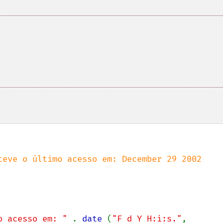
teve o último acesso em: December 29 2002 
o acesso em: " 
. 
date 
(
"F d Y H:i:s."
, 