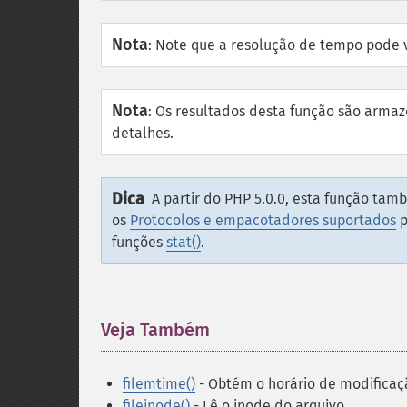
Nota
:
Note que a resolução de tempo pode v
Nota
:
Os resultados desta função são arma
detalhes.
Dica
A partir do PHP 5.0.0, esta função t
os
Protocolos e empacotadores suportados
p
funções
stat()
.
Veja Também
¶
filemtime()
- Obtém o horário de modificaç
fileinode()
- Lê o inode do arquivo