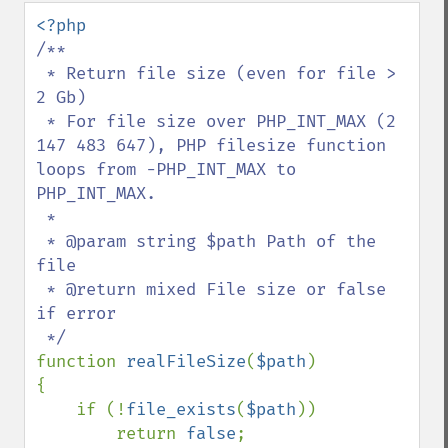
down
/**

 * Return file size (even for file > 
2 Gb)

 * For file size over PHP_INT_MAX (2 
147 483 647), PHP filesize function 
loops from -PHP_INT_MAX to 
PHP_INT_MAX.

 *

 * @param string $path Path of the 
file

 * @return mixed File size or false 
if error

function 
realFileSize
(
$path
)

{

    if (!
file_exists
(
$path
))

        return 
false
;
