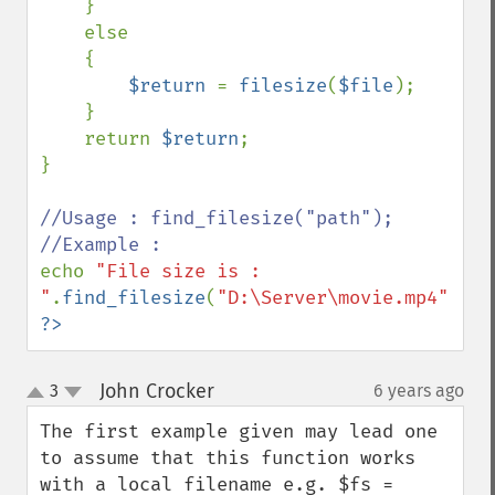
    }

    else

    {

$return 
= 
filesize
(
$file
);

    }

    return 
$return
;

}

//Usage : find_filesize("path");

echo 
"File size is : 
"
.
find_filesize
(
"D:\Server\movie.mp4"
).
""
?>
John Crocker
3
6 years ago
¶
up
down
The first example given may lead one 
to assume that this function works 
with a local filename e.g. $fs = 