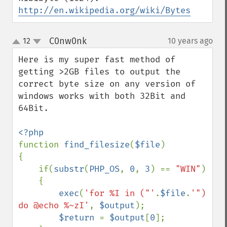
http://en.wikipedia.org/wiki/Bytes
C0nw0nk
12
10 years ago
¶
up
down
Here is my super fast method of 
getting >2GB files to output the 
correct byte size on any version of 
windows works with both 32Bit and 
64Bit.

function 
find_filesize
(
$file
)

{

    if(
substr
(
PHP_OS
, 
0
, 
3
) == 
"WIN"
)

    {

exec
(
'for %I in ("'
.
$file
.
'") 
do @echo %~zI'
, 
$output
);

$return 
= 
$output
[
0
];
