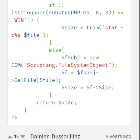
            if (!
(
strtoupper
(
substr
(
PHP_OS
, 
0
, 
3
)) == 
'WIN'
)) {

$size 
= 
trim
(`
stat -
c%s 
$file
`);

            }

            else{

$fsobj 
= new 
COM
(
"Scripting.FileSystemObject"
);

$f 
= 
$fsobj
-
>
GetFile
(
$file
);

$size 
= 
$f
->
Size
;

            }

        return 
$size
;

?>
Damien Dussouillez
15
9 years ago
¶
up