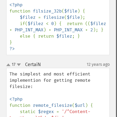
function 
filsize_32b
(
$file
) {

$filez 
= 
filesize
(
$file
);

    if(
$filez 
< 
0
) {  return ((
$filez 
+ 
PHP_INT_MAX
) + 
PHP_INT_MAX 
+ 
2
); } 

    else { return 
$filez
; }

?>
CertaiN
17
12 years ago
¶
up
down
The simplest and most efficient 
implemention for getting remote 
filesize:

function 
remote_filesize
(
$url
) {

    static 
$regex 
= 
'/^Content-