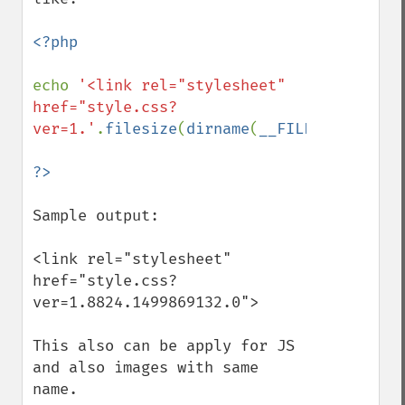
<?php

echo 
'<link rel="stylesheet" 
href="style.css?
ver=1.'
.
filesize
(
dirname
(
__FILE__
).
'/styl
Sample output: 

<link rel="stylesheet" 
href="style.css?
ver=1.8824.1499869132.0">

This also can be apply for JS 
and also images with same 
name.