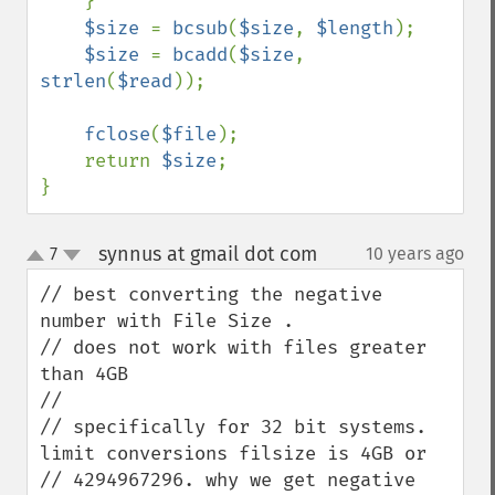
    }

$size 
= 
bcsub
(
$size
, 
$length
);

$size 
= 
bcadd
(
$size
, 
strlen
(
$read
));

fclose
(
$file
);

    return 
$size
;

}
synnus at gmail dot com
7
10 years ago
¶
up
down
// best converting the negative 
number with File Size . 

// does not work with files greater 
than 4GB

//

// specifically for 32 bit systems. 
limit conversions filsize is 4GB or 

// 4294967296. why we get negative 