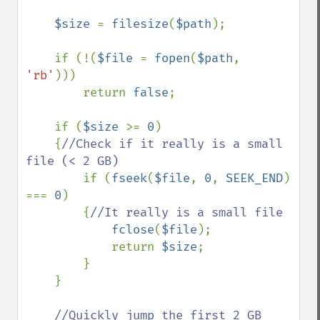
$size 
= 
filesize
(
$path
);

    if (!(
$file 
= 
fopen
(
$path
, 
'rb'
)))

        return 
false
;

    if (
$size 
>= 
0
)

    {
//Check if it really is a small 
file (< 2 GB)

if (
fseek
(
$file
, 
0
, 
SEEK_END
) 
=== 
0
)

        {
//It really is a small file

fclose
(
$file
);

            return 
$size
;

        }

    }

//Quickly jump the first 2 GB 