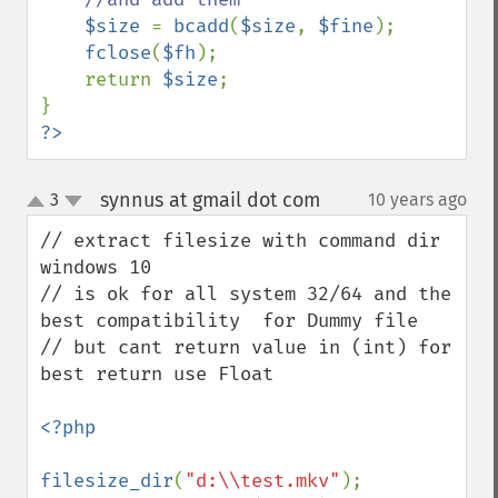
$size 
= 
bcadd
(
$size
, 
$fine
);

fclose
(
$fh
);

    return 
$size
;

?>
synnus at gmail dot com
3
10 years ago
¶
up
down
// extract filesize with command dir 
windows 10

// is ok for all system 32/64 and the 
best compatibility  for Dummy file

// but cant return value in (int) for 
best return use Float  

<?php 

filesize_dir
(
"d:\\test.mkv"
); 