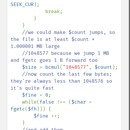
SEEK_CUR
);

            break;

        }

    }

//we could make $count jumps, so 
the file is at least $count * 
1.000001 MB large

    //1048577 because we jump 1 MB 
and fgetc goes 1 B forward too

$size 
= 
bcmul
(
"1048577"
, 
$count
);

//now count the last few bytes; 
they're always less than 1048576 so 
it's quite fast

$fine 
= 
0
;

    while(
false 
!== (
$char 
= 
fgetc
(
$fh
))) {

$fine 
++;

    }

//and add them
