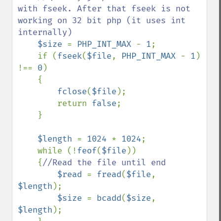
with fseek. After that fseek is not 
working on 32 bit php (it uses int 
internally)

$size 
= 
PHP_INT_MAX 
- 
1
;

    if (
fseek
(
$file
, 
PHP_INT_MAX 
- 
1
) 
!== 
0
)

    {

fclose
(
$file
);

        return 
false
;

    }

$length 
= 
1024 
* 
1024
;

    while (!
feof
(
$file
))

    {
//Read the file until end

$read 
= 
fread
(
$file
, 
$length
);

$size 
= 
bcadd
(
$size
, 
$length
);
