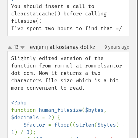
You should insert a call to 
clearstatcache() before calling 
filesize()

I've spent two hours to find that =/
evgenij at kostanay dot kz
13
9 years ago
¶
up
down
Slightly edited version of the 
function from rommel at rommelsantor 
dot com. Now it returns a two 
characters file size which is a bit 
more convenient to read.

function 
human_filesize
(
$bytes
, 
$decimals 
= 
2
) {

$factor 
= 
floor
((
strlen
(
$bytes
) - 
1
) / 
3
);
