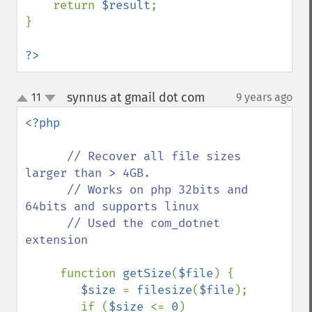
    return 
$result
;

}

?>
synnus at gmail dot com
11
9 years ago
¶
up
down
<?php 

// Recover all file sizes 
larger than > 4GB.

      // Works on php 32bits and 
64bits and supports linux

      // Used the com_dotnet 
extension

function 
getSize
(
$file
) {

$size 
= 
filesize
(
$file
);

        if (
$size 
<= 
0
)
