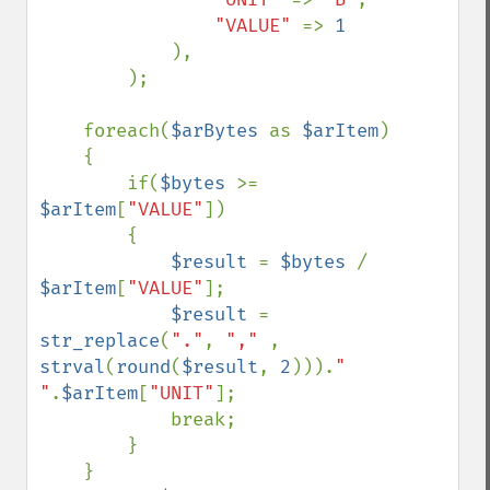
"VALUE" 
=> 
1

),

        );

    foreach(
$arBytes 
as 
$arItem
)

    {

        if(
$bytes 
>= 
$arItem
[
"VALUE"
])

        {

$result 
= 
$bytes 
/ 
$arItem
[
"VALUE"
];

$result 
= 
str_replace
(
"."
, 
"," 
, 
strval
(
round
(
$result
, 
2
))).
" 
"
.
$arItem
[
"UNIT"
];

            break;

        }

    }
