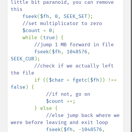
little bit paranoid, you can remove 
this

fseek
(
$fh
, 
0
, 
SEEK_SET
);

//set multiplicator to zero

$count 
= 
0
;

    while (
true
) {

//jump 1 MB forward in file

fseek
(
$fh
, 
1048576
, 
SEEK_CUR
);

//check if we actually left 
the file

if ((
$char 
= 
fgetc
(
$fh
)) !== 
false
) {

//if not, go on

$count 
++;

        } else {

//else jump back where we 
were before leaving and exit loop

fseek
(
$fh
, -
1048576
, 