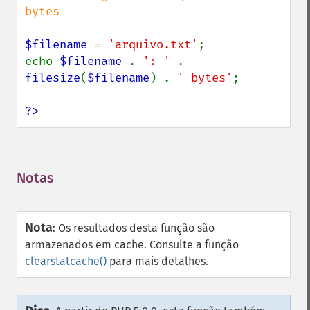
bytes

$filename 
= 
'arquivo.txt'
;

echo 
$filename 
. 
': ' 
. 
filesize
(
$filename
) . 
' bytes'
;

?>
Notas
¶
Nota
:
Os resultados desta função são
armazenados em cache. Consulte a função
clearstatcache()
para mais detalhes.