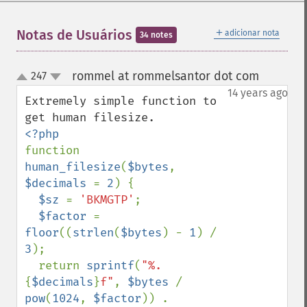
＋
Notas de Usuários
adicionar nota
34 notes
rommel at rommelsantor dot com
247
¶
up
down
14 years ago
Extremely simple function to 
function 
human_filesize
(
$bytes
, 
$decimals 
= 
2
) {

$sz 
= 
'BKMGTP'
;

$factor 
= 
floor
((
strlen
(
$bytes
) - 
1
) / 
3
);

  return 
sprintf
(
"%.
{
$decimals
}
f"
, 
$bytes 
/ 
pow
(
1024
, 
$factor
)) . 