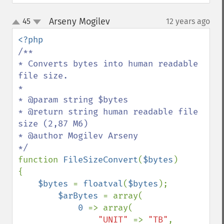
Arseny Mogilev
45
12 years ago
¶
up
down
/** 

* Converts bytes into human readable 
file size. 

* 

* @param string $bytes 

* @return string human readable file 
size (2,87 Мб)

* @author Mogilev Arseny 

function 
FileSizeConvert
(
$bytes
)

{

$bytes 
= 
floatval
(
$bytes
);

$arBytes 
= array(

0 
=> array(

"UNIT" 
=> 
"TB"
,
