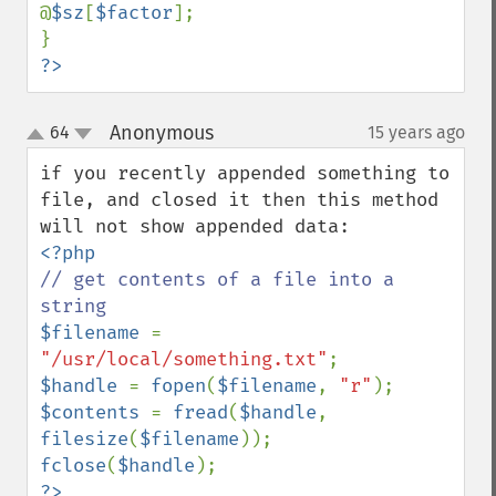
@
$sz
[
$factor
];

?>
Anonymous
64
15 years ago
¶
up
down
if you recently appended something to 
file, and closed it then this method 
// get contents of a file into a 
$filename 
= 
"/usr/local/something.txt"
$handle 
= 
fopen
(
$filename
, 
"r"
$contents 
= 
fread
(
$handle
, 
filesize
(
$filename
fclose
(
$handle