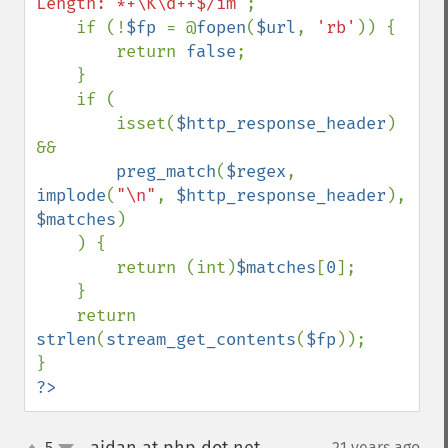
Length: *+\K\d++$/im'
;

    if (!
$fp 
= @
fopen
(
$url
, 
'rb'
)) {

        return 
false
;

    }

    if (

        isset(
$http_response_header
) 
&&

preg_match
(
$regex
, 
implode
(
"\n"
, 
$http_response_header
), 
$matches
)

    ) {

        return (int)
$matches
[
0
];

    }

    return 
strlen
(
stream_get_contents
(
$fp
));

?>
5
21 years ago