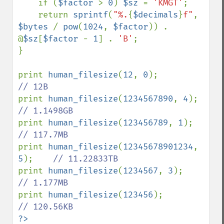
    if (
$factor 
> 
0
) 
$sz 
= 
'KMGT'
;

    return 
sprintf
(
"%.
{
$decimals
}
f"
, 
$bytes 
/ 
pow
(
1024
, 
$factor
)) . 
@
$sz
[
$factor 
- 
1
] . 
'B'
;

}

print 
human_filesize
(
12
, 
0
);            
print 
human_filesize
(
1234567890
, 
4
);    
print 
human_filesize
(
123456789
, 
1
);     
print 
human_filesize
(
12345678901234
, 
5
);    
print 
human_filesize
(
1234567
, 
3
);       
print 
human_filesize
(
123456
);           