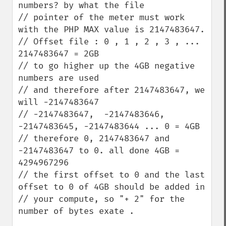
numbers? by what the file 

// pointer of the meter must work 
with the PHP MAX value is 2147483647.

// Offset file : 0 , 1 , 2 , 3 , ... 
2147483647 = 2GB 

// to go higher up the 4GB negative 
numbers are used

// and therefore after 2147483647, we 
will -2147483647

// -2147483647,  -2147483646, 
-2147483645, -2147483644 ... 0 = 4GB

// therefore 0, 2147483647 and 
-2147483647 to 0. all done 4GB = 
4294967296

// the first offset to 0 and the last 
offset to 0 of 4GB should be added in 

// your compute, so "+ 2" for the 
number of bytes exate . 
