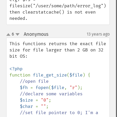
filesize("/user/some/path/error_log");

then clearstatcache() is not even 
needed.
Anonymous
6
13 years ago
¶
up
down
This functions returns the exact file 
size for file larger than 2 GB on 32 
bit OS:

function 
file_get_size
(
$file
) {

//open file

$fh 
= 
fopen
(
$file
, 
"r"
); 

//declare some variables

$size 
= 
"0"
;

$char 
= 
""
;

//set file pointer to 0; I'm a 