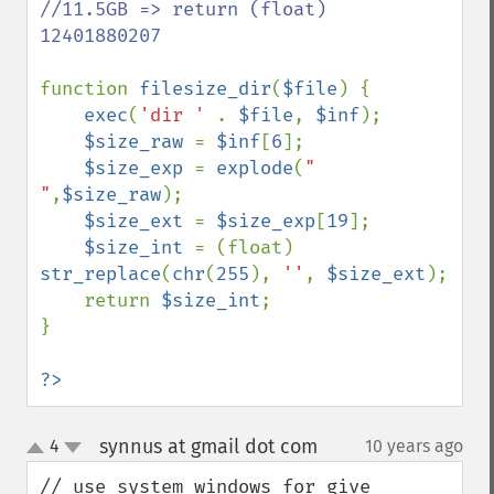
//11.5GB => return (float) 
12401880207 

function 
filesize_dir
(
$file
) {

exec
(
'dir ' 
. 
$file
, 
$inf
);

$size_raw 
= 
$inf
[
6
];

$size_exp 
= 
explode
(
" 
"
,
$size_raw
);

$size_ext 
= 
$size_exp
[
19
];

$size_int 
= (float) 
str_replace
(
chr
(
255
), 
''
, 
$size_ext
);

    return 
$size_int
;

}

?>
synnus at gmail dot com
4
10 years ago
¶
up
down
// use system windows for give 