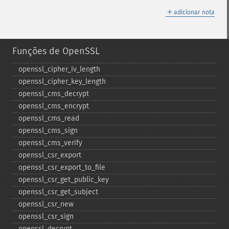
＋
adicionar nota
Funções de OpenSSL
openssl_​cipher_​iv_​length
openssl_​cipher_​key_​length
openssl_​cms_​decrypt
openssl_​cms_​encrypt
openssl_​cms_​read
openssl_​cms_​sign
openssl_​cms_​verify
openssl_​csr_​export
openssl_​csr_​export_​to_​file
openssl_​csr_​get_​public_​key
openssl_​csr_​get_​subject
openssl_​csr_​new
openssl_​csr_​sign
openssl_​decrypt