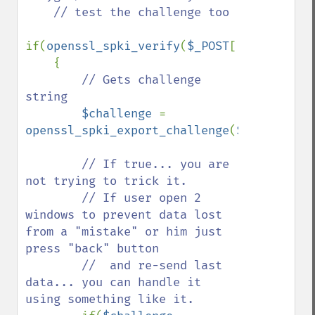
    // test the challenge too

if(
openssl_spki_verify
(
$_POST
[
'security'
]
    {

// Gets challenge 
string

$challenge 
= 
openssl_spki_export_challenge
(
$_POST
[
'sec
// If true... you are 
not trying to trick it.

        // If user open 2 
windows to prevent data lost 
from a "mistake" or him just 
press "back" button

        //  and re-send last 
data... you can handle it 
using something like it.
