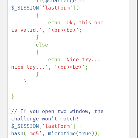
if(
$challenge 
== 
$_SESSION
[
'lastForm'
])

        {

            echo 
'Ok, this one 
is valid.'
, 
'<br><br>'
;

        }

        else

        {

            echo 
'Nice try... 
nice try...'
, 
'<br><br>'
; 

        }

    }

}

// If you open two window, the 
$_SESSION
[
'lastForm'
] = 
hash
(
'md5'
, 
microtime
(
true
));
