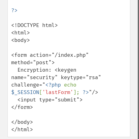
<!DOCTYPE html>

<html>

<body>

<form action="/index.php" 
method="post">

  Encryption: <keygen 
name="security" keytype="rsa" 
challenge="
<?php 
echo 
$_SESSION
[
'lastForm'
]; 
?>
"/>

  <input type="submit">

</form>

</body>

</html>