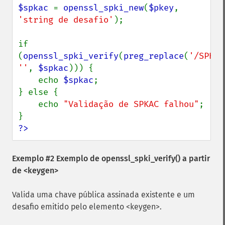
$spkac 
= 
openssl_spki_new
(
$pkey
, 
'string de desafio'
);

if 
(
openssl_spki_verify
(
preg_replace
(
'/SPKAC
''
, 
$spkac
))) {

    echo 
$spkac
;

} else {

    echo 
"Validação de SPKAC falhou"
;

?>
Exemplo #2 Exemplo de
openssl_spki_verify()
a partir
de <keygen>
Valida uma chave pública assinada existente e um
desafio emitido pelo elemento <keygen>.