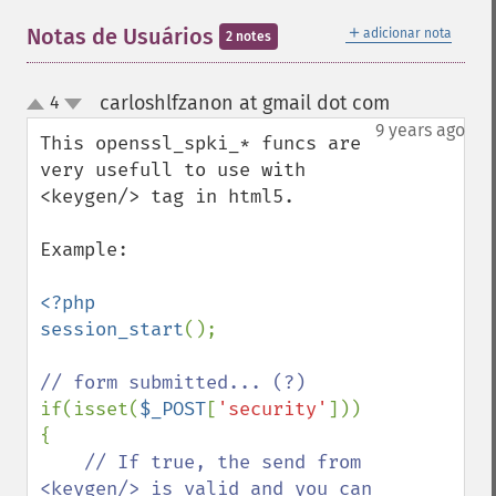
＋
Notas de Usuários
adicionar nota
2 notes
carloshlfzanon at gmail dot com
4
¶
up
down
9 years ago
This openssl_spki_* funcs are 
very usefull to use with 
<keygen/> tag in html5.

Example:

<?php

session_start
();

if(isset(
$_POST
[
'security'
]))

{

// If true, the send from 
<keygen/> is valid and you can
