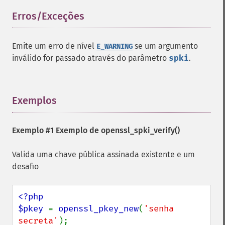
Erros/Exceções
¶
Emite um erro de nível
se um argumento
E_WARNING
inválido for passado através do parâmetro
spki
.
Exemplos
¶
Exemplo #1 Exemplo de
openssl_spki_verify()
Valida uma chave pública assinada existente e um
desafio
<?php

$pkey 
= 
openssl_pkey_new
(
'senha 
secreta'