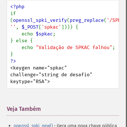
if 
(
openssl_spki_verify
(
preg_replace
(
'/SPKAC
''
, 
$_POST
[
'spkac'
]))) {

    echo 
$spkac
;

} else {

    echo 
"Validação de SPKAC falhou"
;

<keygen name="spkac" 
challenge="string de desafio" 
keytype="RSA">
Veja Também
¶
openssl_spki_new()
- Gera uma nova chave pública