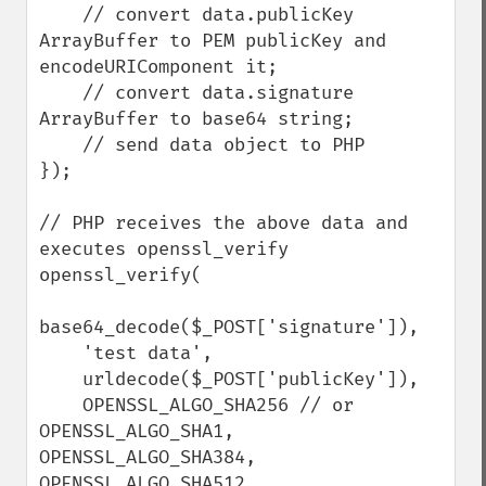
    // convert data.publicKey 
ArrayBuffer to PEM publicKey and 
encodeURIComponent it;

    // convert data.signature 
ArrayBuffer to base64 string;

    // send data object to PHP

});

// PHP receives the above data and 
executes openssl_verify

openssl_verify(

base64_decode($_POST['signature']),

    'test data',

    urldecode($_POST['publicKey']),

    OPENSSL_ALGO_SHA256 // or 
OPENSSL_ALGO_SHA1, 
OPENSSL_ALGO_SHA384, 
OPENSSL_ALGO_SHA512
