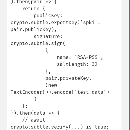
).then(pair => {

    return {

        publicKey: 
crypto.subtle.exportKey('spki', 
pair.publicKey),

        signature: 
crypto.subtle.sign(

            {

                name: 'RSA-PSS',

                saltLength: 32

            },

            pair.privateKey,

            (new 
TextEncoder()).encode('test data')

        )

    };

}).then(data => {

    // await 
crypto.subtle.verify(...) is true;
