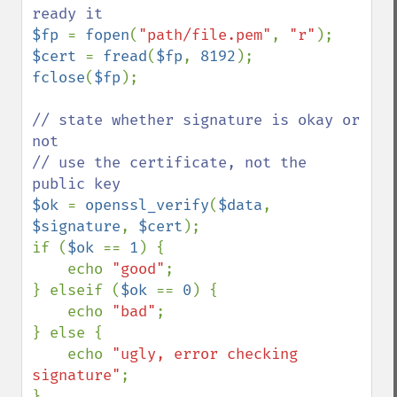
$fp 
= 
fopen
(
"path/file.pem"
, 
"r"
$cert 
= 
fread
(
$fp
, 
8192
fclose
(
$fp
);

// state whether signature is okay or 
not

// use the certificate, not the 
$ok 
= 
openssl_verify
(
$data
, 
$signature
, 
$cert
);

if (
$ok 
== 
1
) {

    echo 
"good"
;

} elseif (
$ok 
== 
0
) {

    echo 
"bad"
;

} else {

    echo 
"ugly, error checking 
signature"
;
