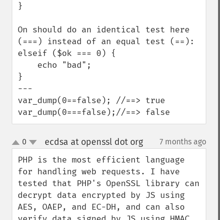
}

On should do an identical test here 
(===) instead of an equal test (==):

elseif ($ok === 0) {

    echo "bad";

}

---

var_dump(0==false); //==> true

var_dump(0===false);//==> false
ecdsa at openssl dot org
0
7 months ago
¶
up
down
PHP is the most efficient language 
for handling web requests. I have 
tested that PHP's OpenSSL library can 
decrypt data encrypted by JS using 
AES, OAEP, and EC-DH, and can also 
verify data signed by JS using HMAC 