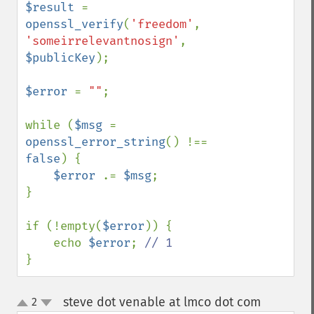
$result 
= 
openssl_verify
(
'freedom'
, 
'someirrelevantnosign'
, 
$publicKey
);

$error 
= 
""
;

while (
$msg 
= 
openssl_error_string
() !== 
false
) {

$error 
.= 
$msg
;

}

if (!empty(
$error
)) {

    echo 
$error
; 
}
steve dot venable at lmco dot com
2
¶
up