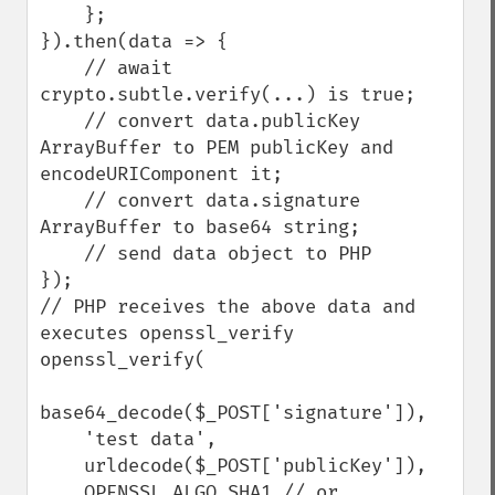
    };

}).then(data => {

    // await 
crypto.subtle.verify(...) is true;

    // convert data.publicKey 
ArrayBuffer to PEM publicKey and 
encodeURIComponent it;

    // convert data.signature 
ArrayBuffer to base64 string;

    // send data object to PHP

});

// PHP receives the above data and 
executes openssl_verify

openssl_verify(

base64_decode($_POST['signature']),

    'test data',

    urldecode($_POST['publicKey']),

    OPENSSL_ALGO_SHA1 // or 