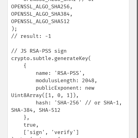
OPENSSL_ALGO_SHA256, 
OPENSSL_ALGO_SHA384, 
OPENSSL_ALGO_SHA512

);

// result: -1

// JS RSA-PSS sign

crypto.subtle.generateKey(

    {

        name: 'RSA-PSS',

        modulusLength: 2048,

        publicExponent: new 
Uint8Array([1, 0, 1]),

        hash: 'SHA-256' // or SHA-1, 
SHA-384, SHA-512

    },

    true,

    ['sign', 'verify']
