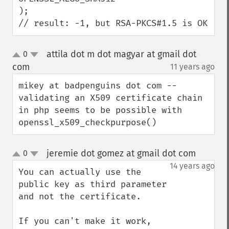
);

// result: -1, but RSA-PKCS#1.5 is OK
attila dot m dot magyar at gmail dot
0
up
down
com
11 years ago
¶
mikey at badpenguins dot com -- 
validating an X509 certificate chain 
in php seems to be possible with 
openssl_x509_checkpurpose()
jeremie dot gomez at gmail dot com
0
¶
up
down
14 years ago
You can actually use the 
public key as third parameter 
and not the certificate.

If you can't make it work, 