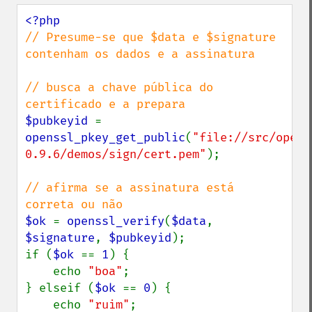
// Presume-se que $data e $signature 
contenham os dados e a assinatura

// busca a chave pública do 
$pubkeyid 
= 
openssl_pkey_get_public
(
"file://src/opens
0.9.6/demos/sign/cert.pem"
);

// afirma se a assinatura está 
$ok 
= 
openssl_verify
(
$data
, 
$signature
, 
$pubkeyid
);

if (
$ok 
== 
1
) {

    echo 
"boa"
;

} elseif (
$ok 
== 
0
) {

    echo 
"ruim"
;
