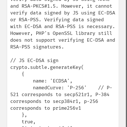
and RSA-PKCS#1.5. However, it cannot 
verify data signed by JS using EC-DSA 
or RSA-PSS. Verifying data signed 
with EC-DSA and RSA-PSS is necessary. 
However, PHP's OpenSSL library still 
does not support verifying EC-DSA and 
RSA-PSS signatures.

// JS EC-DSA sign

crypto.subtle.generateKey(

    {

        name: 'ECDSA',

        namedCurve: 'P-256'    // P-
521 corresponds to secp521r1, P-384 
corresponds to secp384r1, p-256 
corresponds to prime256v1

    },

    true,
