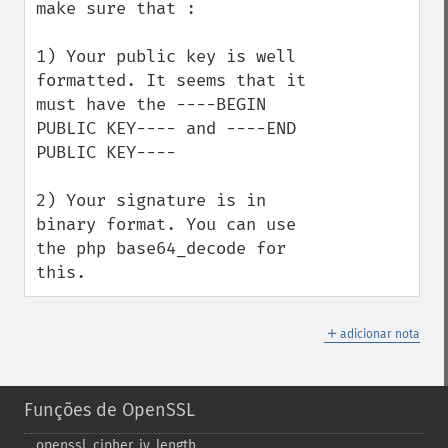
make sure that :

1) Your public key is well 
formatted. It seems that it 
must have the ----BEGIN 
PUBLIC KEY---- and ----END 
PUBLIC KEY----

2) Your signature is in 
binary format. You can use 
the php base64_decode for 
this.
＋
adicionar nota
Funções de OpenSSL
openssl_​cipher_​iv_​length