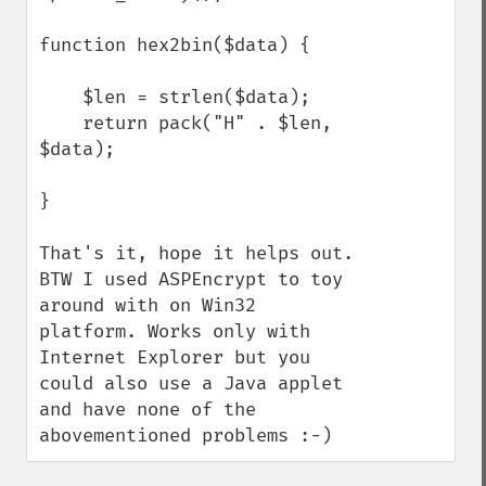
function hex2bin($data) {

    $len = strlen($data);

    return pack("H" . $len, 
$data);

} 

That's it, hope it helps out. 
BTW I used ASPEncrypt to toy 
around with on Win32 
platform. Works only with 
Internet Explorer but you 
could also use a Java applet 
and have none of the 
abovementioned problems :-)