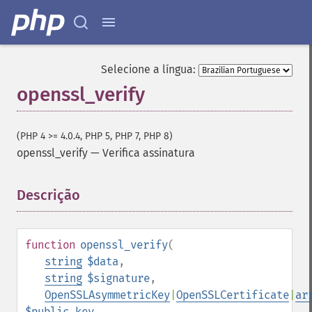
Selecione a língua:
openssl_verify
(PHP 4 >= 4.0.4, PHP 5, PHP 7, PHP 8)
openssl_verify
—
Verifica assinatura
Descrição
¶
function
openssl_verify
(
string
$data
,
string
$signature
,
OpenSSLAsymmetricKey
|
OpenSSLCertificate
|
ar
$public_key
,