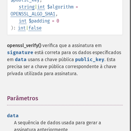
string
|
int
$algorithm
=
OPENSSL_ALGO_SHA1
,
int
$padding
= 0
):
int
|
false
openssl_verify()
verifica que a assinatura em
signature
está correta para os dados especificados
em
data
usans a chave pública
public_key
. Esta
precisa ser a chave pública correspondente à chave
privada utilizada para assinatura.
Parâmetros
¶
data
A sequência de dados usada para gerar a
assinatura anteriormente