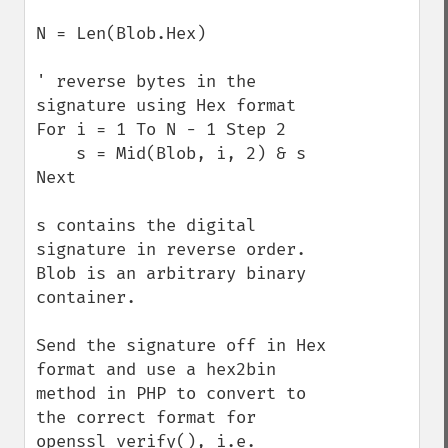
N = Len(Blob.Hex)

' reverse bytes in the 
signature using Hex format 

For i = 1 To N - 1 Step 2 

    s = Mid(Blob, i, 2) & s 

Next 

s contains the digital 
signature in reverse order. 
Blob is an arbitrary binary 
container.

Send the signature off in Hex 
format and use a hex2bin 
method in PHP to convert to 
the correct format for 
openssl_verify(), i.e.
