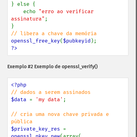
} else {

    echo 
"erro ao verificar 
assinatura"
;

openssl_free_key
(
$pubkeyid
?>
Exemplo #2 Exemplo de
openssl_verify()
$data 
= 
'my data'
;

// cria uma nova chave privada e 
$private_key_res 
= 
openssl_pkey_new
(array(
