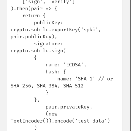
    ['sign', 'verify']

).then(pair => {

    return {

        publicKey: 
crypto.subtle.exportKey('spki', 
pair.publicKey),

        signature: 
crypto.subtle.sign(

        {

            name: 'ECDSA',

            hash: {

                name: 'SHA-1' // or 
SHA-256, SHA-384, SHA-512

            }

        },

            pair.privateKey,

            (new 
TextEncoder()).encode('test data')

        )
