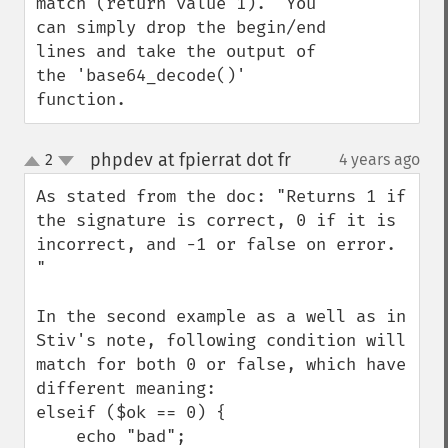
match (return value 1).  You 
can simply drop the begin/end 
lines and take the output of 
the 'base64_decode()' 
function.
phpdev at fpierrat dot fr
2
4 years ago
¶
up
down
As stated from the doc: "Returns 1 if 
the signature is correct, 0 if it is 
incorrect, and -1 or false on error. 
"

In the second example as a well as in 
Stiv's note, following condition will 
match for both 0 or false, which have 
different meaning:

elseif ($ok == 0) {

    echo "bad";
