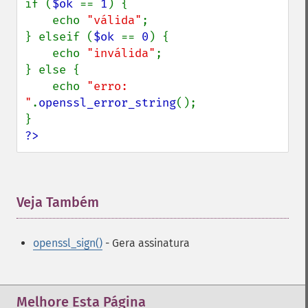
if (
$ok 
== 
1
) {

    echo 
"válida"
;

} elseif (
$ok 
== 
0
) {

    echo 
"inválida"
;

} else {

    echo 
"erro: 
"
.
openssl_error_string
();

?>
Veja Também
¶
openssl_sign()
- Gera assinatura
Melhore Esta Página