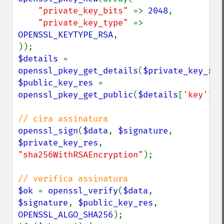
"private_key_bits" 
=> 
2048
,

"private_key_type" 
=> 
OPENSSL_KEYTYPE_RSA
,

$details 
= 
openssl_pkey_get_details
(
$private_key_res
$public_key_res 
= 
openssl_pkey_get_public
(
$details
[
'key'
]);

openssl_sign
(
$data
, 
$signature
, 
$private_key_res
, 
"sha256WithRSAEncryption"
);

$ok 
= 
openssl_verify
(
$data
, 
$signature
, 
$public_key_res
, 
OPENSSL_ALGO_SHA256
);
