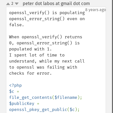
peter dot labos at gmail dot com
2
¶
up
down
8 years ago
openssl_verify() is populating 
openssl_error_string() even on 
false. 

When openssl_verify() returns 
0, openssl_error_string() is 
populated with 1.

I spent lot of time to 
understand, while my next call 
to openssl was failing with 
checks for error.

<?php

$c 
= 
file_get_contents
(
$filename
$publicKey 
= 
openssl_pkey_get_public
(
$c