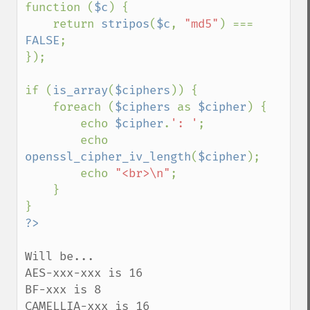
function (
$c
) {

    return 
stripos
(
$c
, 
"md5"
) === 
FALSE
;

});

if (
is_array
(
$ciphers
)) {

    foreach (
$ciphers 
as 
$cipher
) {

        echo 
$cipher
.
': '
;

        echo 
openssl_cipher_iv_length
(
$cipher
);

        echo 
"<br>\n"
;

    }

Will be...

AES-xxx-xxx is 16

BF-xxx is 8

CAMELLIA-xxx is 16
