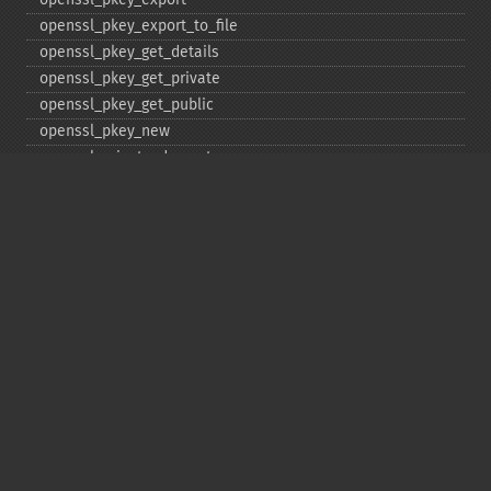
openssl_​pkey_​export_​to_​file
openssl_​pkey_​get_​details
openssl_​pkey_​get_​private
openssl_​pkey_​get_​public
openssl_​pkey_​new
openssl_​private_​decrypt
openssl_​private_​encrypt
openssl_​public_​decrypt
openssl_​public_​encrypt
openssl_​random_​pseudo_​bytes
openssl_​seal
openssl_​sign
openssl_​spki_​export
openssl_​spki_​export_​challenge
openssl_​spki_​new
openssl_​spki_​verify
openssl_​verify
openssl_​x509_​check_​private_​key