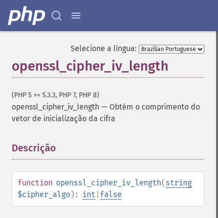
Selecione a língua:
openssl_cipher_iv_length
(PHP 5 >= 5.3.3, PHP 7, PHP 8)
openssl_cipher_iv_length
—
Obtém o comprimento do
vetor de inicialização da cifra
Descrição
¶
function
openssl_cipher_iv_length
(
string
$cipher_algo
):
int
|
false