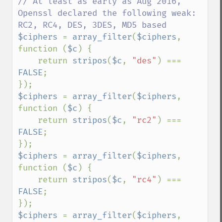
// At least as early as Aug 2016, 
Openssl declared the following weak: 
$ciphers 
= 
array_filter
(
$ciphers
, 
function (
$c
) {

    return 
stripos
(
$c
, 
"des"
) === 
FALSE
;

$ciphers 
= 
array_filter
(
$ciphers
, 
function (
$c
) {

    return 
stripos
(
$c
, 
"rc2"
) === 
FALSE
;

$ciphers 
= 
array_filter
(
$ciphers
, 
function (
$c
) {

    return 
stripos
(
$c
, 
"rc4"
) === 
FALSE
;

$ciphers 
= 
array_filter
(
$ciphers
, 