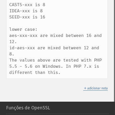
CAST5-xxx is 8

IDEA-xxx is 8

SEED-xxx is 16

lower case:

aes-xxx-xxx are mixed between 16 and 
12.

id-aes-xxx are mixed between 12 and 
8.

The values above are tested with PHP 
5.5 - 5.6 on Windows. In PHP 7.x is 
different than this.
＋
adicionar nota
Funções de OpenSSL