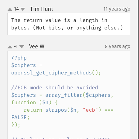
Tim Hunt
14
11 years ago
¶
up
down
The return value is a length in 
bytes. (Not bits, or anything else.)
Vee W.
-1
8 years ago
¶
up
down
<?php

$ciphers 
= 
openssl_get_cipher_methods
();

$ciphers 
= 
array_filter
(
$ciphers
, 
function (
$n
) {

    return 
stripos
(
$n
, 
"ecb"
) === 
FALSE
;

});
