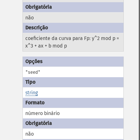
não
coeficiente da curva para Fp: y^2 mod p =
x^3 + ax + b mod p
"seed"
string
número binário
não