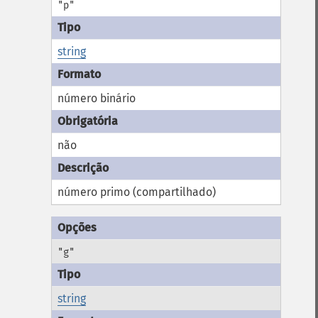
"p"
string
número binário
não
número primo (compartilhado)
"g"
string