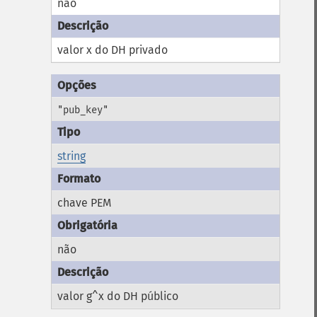
não
valor x do DH privado
"pub_key"
string
chave PEM
não
valor g^x do DH público