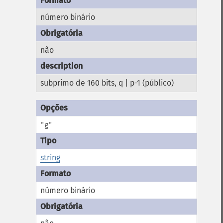
número binário
não
subprimo de 160 bits, q | p-1 (público)
"g"
string
número binário