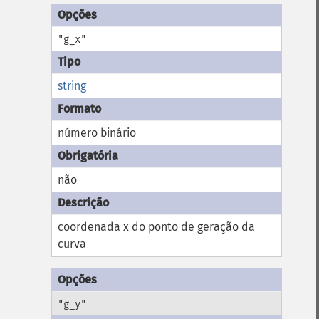
"g_x"
string
número binário
não
coordenada x do ponto de geração da
curva
"g_y"