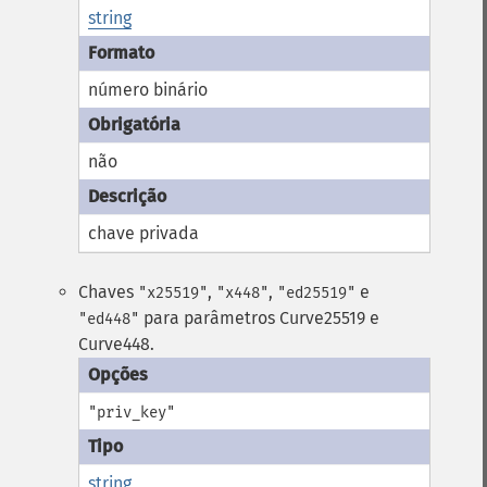
string
número binário
não
chave privada
Chaves
,
,
e
"x25519"
"x448"
"ed25519"
para parâmetros Curve25519 e
"ed448"
Curve448.
"priv_key"
string