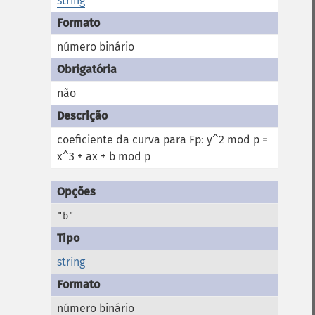
string
número binário
não
coeficiente da curva para Fp: y^2 mod p =
x^3 + ax + b mod p
"b"
string
número binário