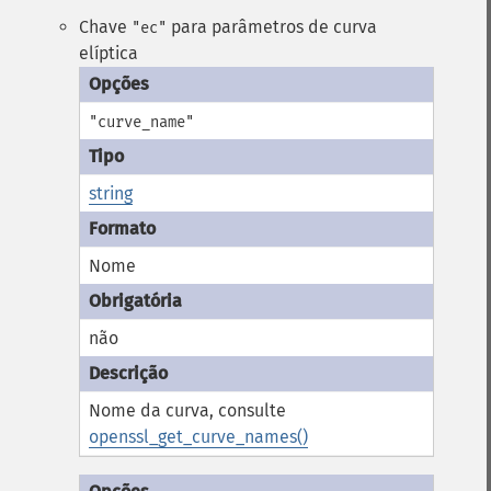
Chave
para parâmetros de curva
"ec"
elíptica
"curve_name"
string
Nome
não
Nome da curva, consulte
openssl_get_curve_names()