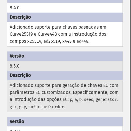
8.4.0
Adicionado suporte para chaves baseadas em
Curve25519 e Curve448 com a instrodução dos
campos
,
,
e
.
x25519
ed25519
x448
ed448
8.3.0
Adicionado suporte para geração de chaves EC com
parâmetros EC customizados. Especificamente, com
a introdução das opções EC:
,
,
,
,
,
p
a
b
seed
generator
,
,
e
.
g_x
g_y
cofactor
order