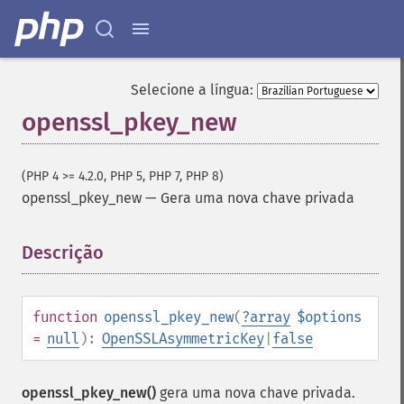
Selecione a língua:
openssl_pkey_new
(PHP 4 >= 4.2.0, PHP 5, PHP 7, PHP 8)
openssl_pkey_new
—
Gera uma nova chave privada
Descrição
¶
function
openssl_pkey_new
(
?
array
$options
=
null
):
OpenSSLAsymmetricKey
|
false
openssl_pkey_new()
gera uma nova chave privada.