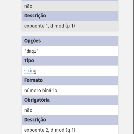
não
expoente 1, d mod (p-1)
"dmq1"
string
número binário
não
expoente 2, d mod (q-1)