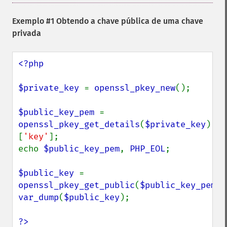
Exemplo #1 Obtendo a chave pública de uma chave
privada
<?php

$private_key 
= 
openssl_pkey_new
();

$public_key_pem 
= 
openssl_pkey_get_details
(
$private_key
)
[
'key'
];

echo 
$public_key_pem
, 
PHP_EOL
;

$public_key 
= 
openssl_pkey_get_public
(
$public_key_pem
var_dump
(
$public_key
);

?>