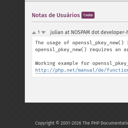
Notas de Usuários
1 note
julian at NOSPAM dot developer-
1
up
down
The usage of openssl_pkey_new() i
openssl_pkey_new() requires an ar
http://php.net/manual/de/functio
Copyright © 2001-2026 The PHP Documentati