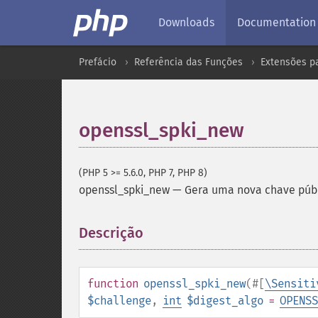
Downloads
Documentation
Prefácio
Referência das Funções
Extensões pa
openssl_spki_new
(PHP 5 >= 5.6.0, PHP 7, PHP 8)
openssl_spki_new
—
Gera uma nova chave públ
Descrição
¶
function
openssl_spki_new
(
#[
\Sensiti
$challenge
,
int
$digest_algo
=
OPENSS