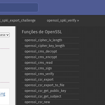
l_spki_export_challenge
openssl_spki_verify »
Funções de OpenSSL
openssl_​cipher_​iv_​length
openssl_​cipher_​key_​length
openssl_​cms_​decrypt
openssl_​cms_​encrypt
openssl_​cms_​read
openssl_​cms_​sign
openssl_​cms_​verify
openssl_​csr_​export
openssl_​csr_​export_​to_​file
openssl_​csr_​get_​public_​key
ing
openssl_​csr_​get_​subject
openssl_​csr_​new