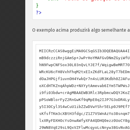
?>
O exemplo acima produzirá algo semelhante a
MIICRzCCAS8wggEiMA0GCSqGSIb3DQEBAQUAA4I
mB9dczziRnjGAmSp+JwPrHoYMAFGvDNmZGyiWfU
hN9FwpCNFSox30L03nQvLYJE7f/WqigwBeMRT7O
WRcKU6cFH8VxhFhqM2txEIxZKdFLaL28yT7bEDm
dOaJHPGjf1uvnOH4YwkQr7n4sLUR3Kdbh0ZJAFu
oXCdHTKZnqAhpWDz+NXYytAmevab6IYm5TWPWsJ
i9fi03bdw+crAgMBAAEWB3Rlc3RpbmcwDQYJKoZ
pPSoWBlorFyZ2RnGwKf9qMpE0q2IJP7G3oDR4Ly
y5I3OCyl3S4wCuU1ibZZwDVwYShr5ELp0J9PEf7
sKfsfTKm3cXBtH3fdgc/Z1Z7VSWnAzYo38snqm7
lxXRyFDXHOcYsOnwAWfyXFA4QDHQ0ezz0UoCY8g
29WN8VqE29sL9QxVZFlwMcqyoLcNnyw38GvNvAG