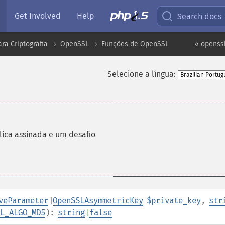
Get Involved
Help
Search docs
ra Criptografia
OpenSSL
Funções de OpenSSL
« openss
Selecione a língua:
ica assinada e um desafio
veParameter
]
OpenSSLAsymmetricKey
$private_key
,
str
L_ALGO_MD5
):
string
|
false