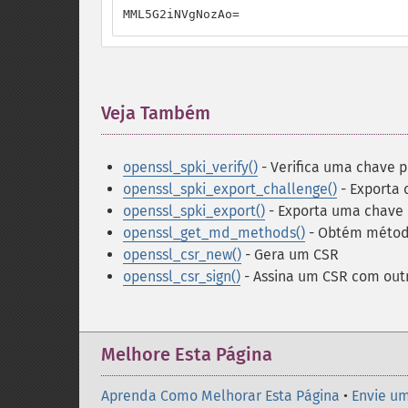
MML5G2iNVgNozAo=
Veja Também
¶
openssl_spki_verify()
- Verifica uma chave p
openssl_spki_export_challenge()
- Exporta 
openssl_spki_export()
- Exporta uma chave 
openssl_get_md_methods()
- Obtém método
openssl_csr_new()
- Gera um CSR
openssl_csr_sign()
- Assina um CSR com outr
Melhore Esta Página
Aprenda Como Melhorar Esta Página
•
Envie um