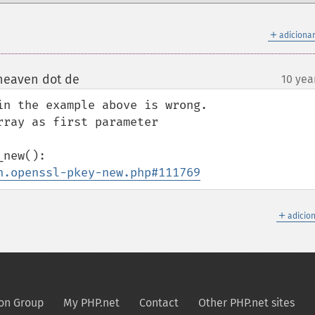
＋
adicionar
heaven dot de
10 yea
¶
n the example above is wrong.

ray as first parameter

n.openssl-pkey-new.php#111769
＋
adicio
on Group
My PHP.net
Contact
Other PHP.net sites