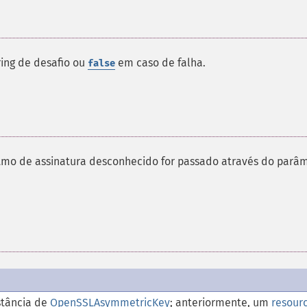
ing de desafio ou
em caso de falha.
false
tmo de assinatura desconhecido for passado através do parâ
stância de
OpenSSLAsymmetricKey
; anteriormente, um
resour