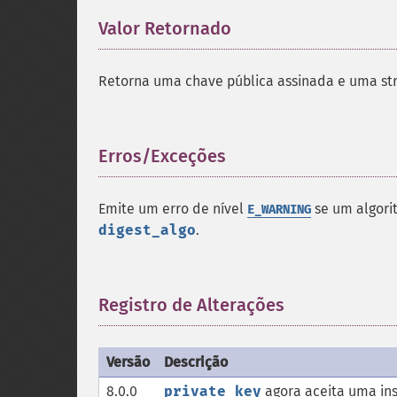
Valor Retornado
¶
Retorna uma chave pública assinada e uma str
Erros/Exceções
¶
Emite um erro de nível
se um algori
E_WARNING
digest_algo
.
Registro de Alterações
¶
Versão
Descrição
8.0.0
private_key
agora aceita uma in