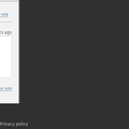
 nota
rs ago
nar nota
Privacy policy