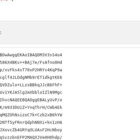
:
BDwAwggEKAoIBAQDM3V3sS4o4

586X4BKs++BAj7e/FsAfno0Hd

p/xvFks4sT70xP2HRYv4KqP9a

cglf4JLDdgNMb9rET1dkgtKE6

QVDZulo+LLzxBBkqJJcB6FhF+

Uv1YKJA5lg2mXbbloIZlN9Mgc

IhvcNAQEEBQADggEBALyUvP/o

K/m933DUiZ+YnqThrH/CWb4Ek

qMQZOhNsizoC7k+Czb2xB6hYW

2NTf5yFRnrQdphNNXi+kn1zHA

JXovcZb4GRYqOLUAsF2HcNboy

qSvzzbnEFP2MAQXJVe0H0hdp/
