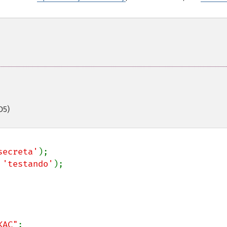
D5)
secreta'
 
'testando'
);

KAC"
;
