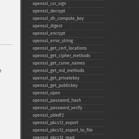
openssl_​csr_​sign
openssl_​decrypt
openssl_​dh_​compute_​key
openssl_​digest
openssl_​encrypt
openssl_​error_​string
openssl_​get_​cert_​locations
openssl_​get_​cipher_​methods
openssl_​get_​curve_​names
e
openssl_​get_​md_​methods
openssl_​get_​privatekey
openssl_​get_​publickey
openssl_​open
openssl_​password_​hash
openssl_​password_​verify
openssl_​pbkdf2
openssl_​pkcs12_​export
openssl_​pkcs12_​export_​to_​file
openssl_​pkcs12_​read