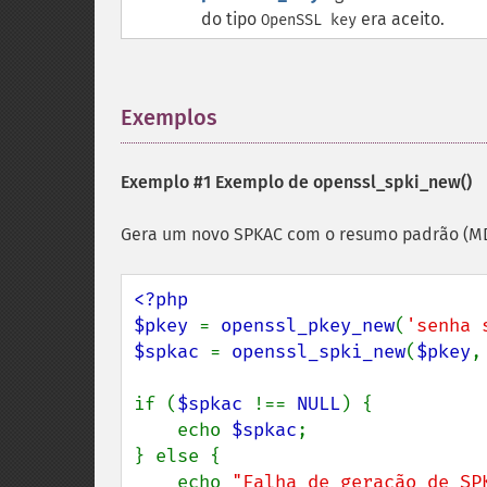
do tipo
era aceito.
OpenSSL key
Exemplos
¶
Exemplo #1 Exemplo de
openssl_spki_new()
Gera um novo SPKAC com o resumo padrão (M
<?php

$pkey 
= 
openssl_pkey_new
(
'senha 
$spkac 
= 
openssl_spki_new
(
$pkey
,
if (
$spkac 
!== 
NULL
) {

    echo 
$spkac
;

} else {

    echo 
"Falha de geração de SP