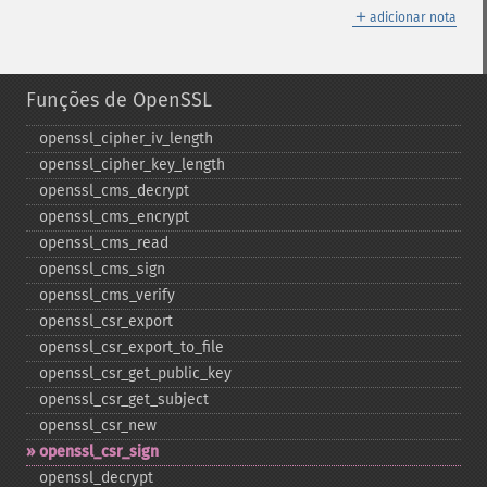
＋
adicionar nota
Funções de OpenSSL
openssl_​cipher_​iv_​length
openssl_​cipher_​key_​length
openssl_​cms_​decrypt
openssl_​cms_​encrypt
openssl_​cms_​read
openssl_​cms_​sign
openssl_​cms_​verify
openssl_​csr_​export
openssl_​csr_​export_​to_​file
openssl_​csr_​get_​public_​key
openssl_​csr_​get_​subject
openssl_​csr_​new
openssl_​csr_​sign
openssl_​decrypt