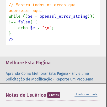
// Mostra todos os erros que 
while ((
$e 
= 
openssl_error_string
()) 
!== 
false
) {

    echo 
$e 
. 
"\n"
;

?>
Melhore Esta Página
Aprenda Como Melhorar Esta Página
•
Envie uma
Solicitação de Modificação
•
Reporte um Problema
＋
Notas de Usuários
adicionar nota
4 notes