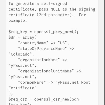
To generate a self-signed 
certificate, pass NULL as the signing 
certificate (2nd parameter).  For 
example:

$req_key = openssl_pkey_new();

$dn = array(

    "countryName" => "US",

    "stateOrProvinceName" => 
"Colorado",

    "organizationName" => 
"yPass.net",

    "organizationalUnitName" => 
"yPass.net",

    "commonName" => "yPass.net Root 
Certificate"

);

$req_csr = openssl_csr_new($dn, 
$req_key);
