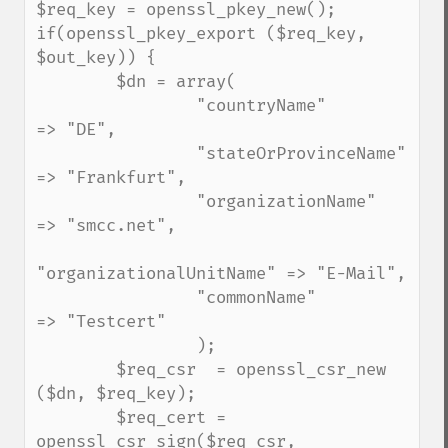
$req_key = openssl_pkey_new();

if(openssl_pkey_export ($req_key, 
$out_key)) {

        $dn = array(

                "countryName"            
=> "DE",

                "stateOrProvinceName"    
=> "Frankfurt",

                "organizationName"       
=> "smcc.net",

"organizationalUnitName" => "E-Mail",

                "commonName"             
=> "Testcert"

                );

        $req_csr  = openssl_csr_new 
($dn, $req_key);

        $req_cert = 
openssl_csr_sign($req_csr, 