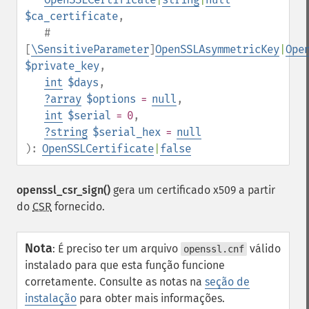
$ca_certificate
,
#
[
\SensitiveParameter
]
OpenSSLAsymmetricKey
|
Ope
$private_key
,
int
$days
,
?
array
$options
=
null
,
int
$serial
= 0
,
?
string
$serial_hex
=
null
):
OpenSSLCertificate
|
false
openssl_csr_sign()
gera um certificado x509 a partir
do
CSR
fornecido.
Nota
:
É preciso ter um arquivo
válido
openssl.cnf
instalado para que esta função funcione
corretamente. Consulte as notas na
seção de
instalação
para obter mais informações.