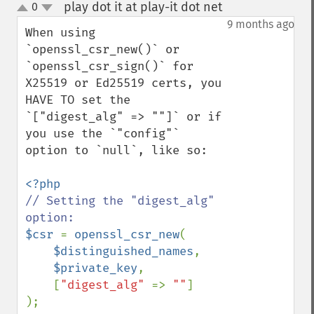
play dot it at play-it dot net
0
¶
up
down
9 months ago
When using 
`openssl_csr_new()` or 
`openssl_csr_sign()` for 
X25519 or Ed25519 certs, you 
HAVE TO set the 
`["digest_alg" => ""]` or if 
you use the `"config"` 
option to `null`, like so:

// Setting the "digest_alg" 
$csr 
= 
openssl_csr_new
(

$distinguished_names
,

$private_key
,

    [
"digest_alg" 
=> 
""
]

);
