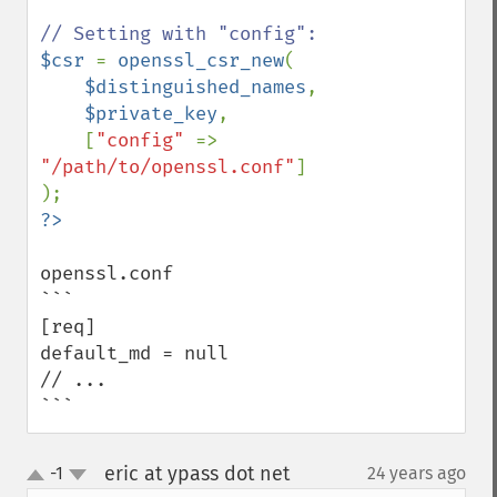
$csr 
= 
openssl_csr_new
(

$distinguished_names
,

$private_key
,

    [
"config" 
=> 
"/path/to/openssl.conf"
]

openssl.conf

```

[req]

default_md = null

// ...

```
eric at ypass dot net
-1
24 years ago
¶
up
down