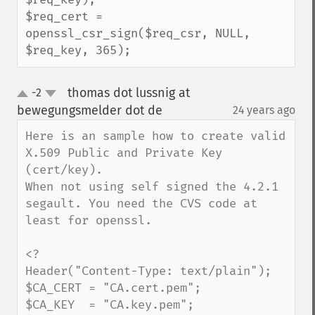
$req_cert = 
openssl_csr_sign($req_csr, NULL, 
$req_key, 365);
thomas dot lussnig at
-2
up
down
bewegungsmelder dot de
24 years ago
¶
Here is an sample how to create valid 
X.509 Public and Private Key 
(cert/key).

When not using self signed the 4.2.1 
segault. You need the CVS code at 
least for openssl.

<?

Header("Content-Type: text/plain");

$CA_CERT = "CA.cert.pem";

$CA_KEY  = "CA.key.pem";
