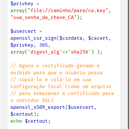
$privkey 
= 
array(
"file://caminho/para/ca.key"
, 
"sua_senha_da_chave_CA"
);

$usercert 
= 
openssl_csr_sign
(
$csrdata
, 
$cacert
, 
$privkey
, 
365
, 
array(
'digest_alg'
=>
'sha256'
) );

// Agora o certificado gerado é 
exibido para que o usuário possa

// copiá-lo e colá-lo em sua 
configuração local (como um arquivo

// para armazenar o certificado para 
openssl_x509_export
(
$usercert
, 
$certout
);

echo 
$certout
;
