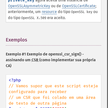
private_key
agora aceita uma instância de
OpenSSLAsymmetricKey
ou de
OpenSSLCertificate
;
anteriormente, um
resource
do tipo
ou
OpenSSL key
do tipo
era aceito.
OpenSSL X.509
Exemplos
¶
Exemplo #1 Exemplo de
openssl_csr_sign()
-
assinando um
CSR
(como implementar sua própria
CA)
// Vamos supor que este script esteja 
configurado para receber

// um CSR que foi colado em uma área 