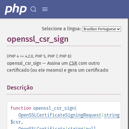
Selecione a língua:
openssl_csr_sign
(PHP 4 >= 4.2.0, PHP 5, PHP 7, PHP 8)
openssl_csr_sign
—
Assina um
CSR
com outro
certificado (ou ele mesmo) e gera um certificado
Descrição
¶
function
openssl_csr_sign
(
OpenSSLCertificateSigningRequest
|
string
$csr
,
OpenSSLCertificate
|
string
|
null