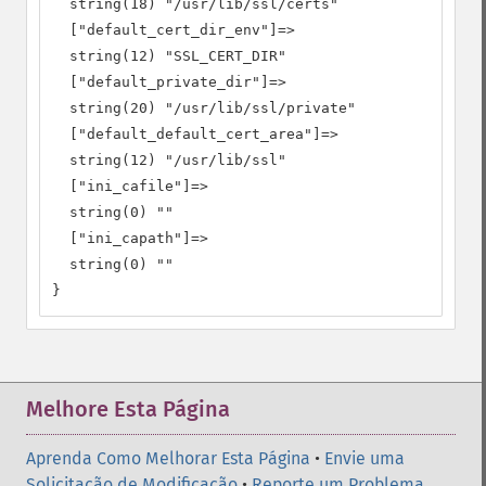
  string(18) "/usr/lib/ssl/certs"

  ["default_cert_dir_env"]=>

  string(12) "SSL_CERT_DIR"

  ["default_private_dir"]=>

  string(20) "/usr/lib/ssl/private"

  ["default_default_cert_area"]=>

  string(12) "/usr/lib/ssl"

  ["ini_cafile"]=>

  string(0) ""

  ["ini_capath"]=>

  string(0) ""

}
Melhore Esta Página
Aprenda Como Melhorar Esta Página
•
Envie uma
Solicitação de Modificação
•
Reporte um Problema