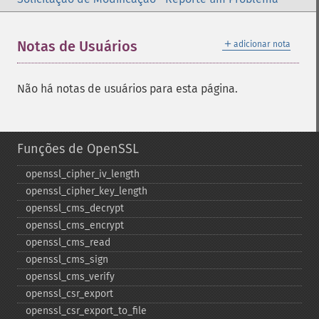
＋
Notas de Usuários
adicionar nota
Não há notas de usuários para esta página.
Funções de OpenSSL
openssl_​cipher_​iv_​length
openssl_​cipher_​key_​length
openssl_​cms_​decrypt
openssl_​cms_​encrypt
openssl_​cms_​read
openssl_​cms_​sign
openssl_​cms_​verify
openssl_​csr_​export
openssl_​csr_​export_​to_​file