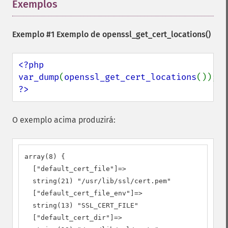
Exemplos
¶
Exemplo #1 Exemplo de
openssl_get_cert_locations()
<?php

var_dump
(
openssl_get_cert_locations
?>
O exemplo acima produzirá:
array(8) {

  ["default_cert_file"]=>

  string(21) "/usr/lib/ssl/cert.pem"

  ["default_cert_file_env"]=>

  string(13) "SSL_CERT_FILE"

  ["default_cert_dir"]=>
