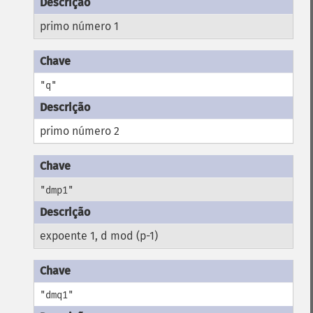
primo número 1
"q"
primo número 2
"dmp1"
expoente 1, d mod (p-1)
"dmq1"