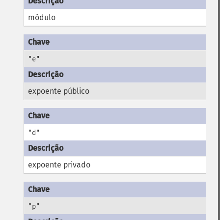
módulo
"e"
expoente público
"d"
expoente privado
"p"