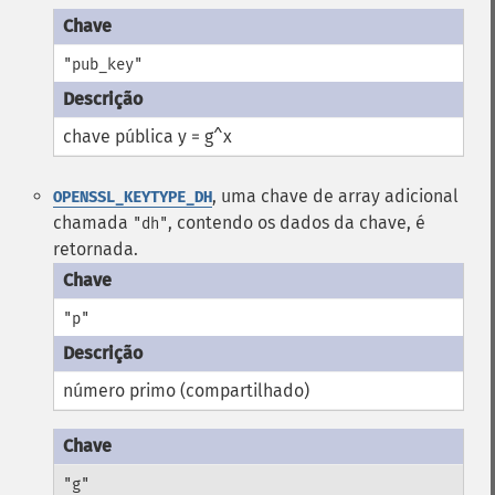
"pub_key"
chave pública y = g^x
, uma chave de array adicional
OPENSSL_KEYTYPE_DH
chamada
, contendo os dados da chave, é
"dh"
retornada.
"p"
número primo (compartilhado)
"g"