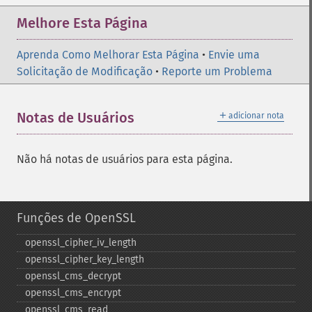
Melhore Esta Página
Aprenda Como Melhorar Esta Página
•
Envie uma
Solicitação de Modificação
•
Reporte um Problema
＋
Notas de Usuários
adicionar nota
Não há notas de usuários para esta página.
Funções de OpenSSL
openssl_​cipher_​iv_​length
openssl_​cipher_​key_​length
openssl_​cms_​decrypt
openssl_​cms_​encrypt
openssl_​cms_​read