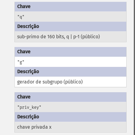
"q"
sub-primo de 160 bits, q | p-1 (público)
"g"
gerador de subgrupo (público)
"priv_key"
chave privada x